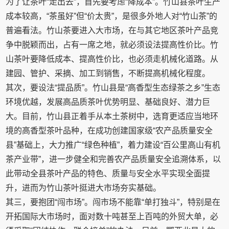
为了让茶叶“走出去”，首先要考虑“降成本”。竹山县茶叶生产
成本较高，“茶虽好”但“价太贵”，是很多外地人对“竹山茶”的
普遍看法。竹山茶要进入大市场，在与其它地区茶叶产品竞
争中脱颖而出，占有一席之地，就必须设法提高性价比。竹
山茶叶要降低成本、提高性价比，也必须走机械化道路。从
建园、管护、采摘、加工到销售，不断提高机械化程度。
其次，要设法“提品质”。竹山县是“高香型生态绿茶之乡”生态
环境优越，发展高品质茶叶优势明显、基础良好、潜力巨
大。目前，竹山县正着手从本土茶树中，选育更适应当地环
境的高香型茶叶品种，在成功创建国家级“农产品质量安全
县”基础上，大力推广“绿色种植”，着力建设“百公里高山有机
茶产业带”，进一步健全和完善农产品质量安全追溯体系，以
此带动全县茶叶产品的特色、质量与安全水平实现全面提
升，进而为竹山茶叶挺进大市场夯实基础。
其三，要抱团“闯市场”。闯市场不能靠“单打独斗”，特别是在
开拓国际大市场时，面对数十吨甚至上百吨的外贸大单，必