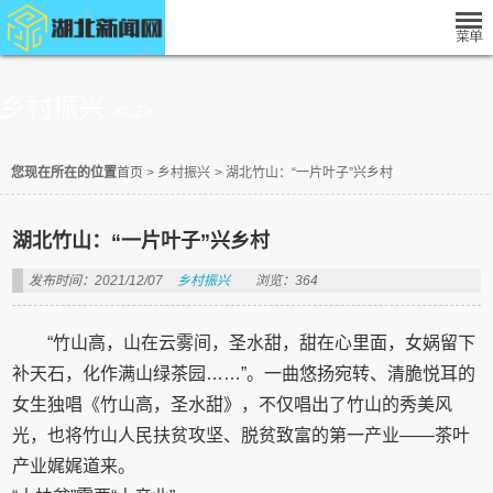
乡村振兴
XCZX
您现在所在的位置
首页
>
乡村振兴
>
湖北竹山：“一片叶子”兴乡村
湖北竹山：“一片叶子”兴乡村
发布时间：2021/12/07
乡村振兴
浏览：364
“竹山高，山在云雾间，圣水甜，甜在心里面，女娲留下
补天石，化作满山绿茶园……”。一曲悠扬宛转、清脆悦耳的
女生独唱《竹山高，圣水甜》，不仅唱出了竹山的秀美风
光，也将竹山人民扶贫攻坚、脱贫致富的第一产业——茶叶
产业娓娓道来。