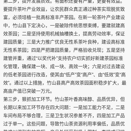
第二步，提升发展质效。有面积还要有产量，更要有效益。
要提升茶叶产业效益，让农民群众真正通过种茶实现脱贫致
富，必须培植一批高标准丰产茶园。在新一轮茶叶产业建设
中，竹山县下定决心，一是破除传统思想束缚，要建就建高
效茶园；二是坚持使用机械抽槽换土，提高劳动效率，保证
建园质量；三是大力推广优良无性系茶叶良种，建设高标准
无性系茶园；四是严把建园质量，严格验收兑现；五是坚持
建管并重，通过“以奖代补”支持农户切实抓好新建茶园标准
化管理，确保建一块、成一块、高效一块；六是对过去建设
的低老茶园进行改造，使其由“低产”变“高产”、由“低效”变“高
效”。通过以上措施，竹山县高产高效茶园面积稳步扩大，最
高亩产值已突破一万元。
第三步，狠抓加工环节。竹山茶叶香高味醇、品质优异，但
长期以来加工环节存在四大问题：一是加工能力不足，二是
车间布局不够合理，三是卫生状况参差不齐，四是加工产品
过于单一。这些问题，导致竹山茶资源利用率偏低，品质优