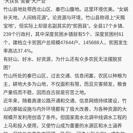
“大扶贫”需要“大产业”
竹山县地处鄂西北山区、秦巴山腹地。这里环境优美。“女娲
补天地，人间桃花源”。论资源与环境，竹山县称得上“天赐
宝地”，但实际上却是名副其实的“贫困县”。全县17个乡镇、
239个行政村，其中深度贫困乡镇就有5个、深度贫困村61
个，建档立卡贫困户总规模47644户、145688人，贫困发生
率高达37.4%。
有好山、好水、好资源，为什么还有众多农民无法摆脱贫
困？
竹山所处的秦巴山区，过去交通、信息闭塞，农民以种粮为
主，耕地大多为山地，不仅面积有限，而且灾害频发，粮食
产量低而不稳，因而自古就是穷苦之地。
近年来，随着高速公路开通和交通、信息网络持续建设，竹
山的基础设施与内外环境都有了极大改善，为各种资源的大
规模开发利用创造了条件。但国家南水北调中线调水工程的
上马和投入使用，又使竹山成为重要的水源区和水土涵养