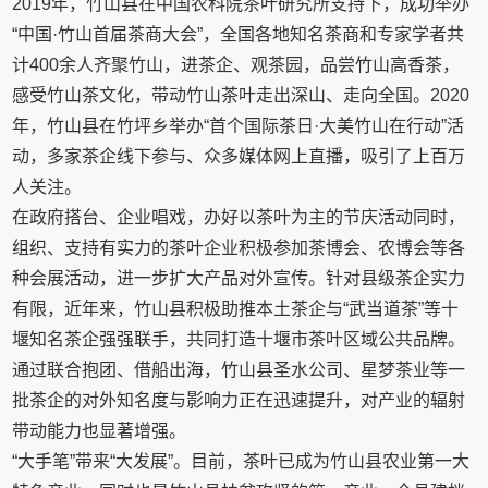
2019年，竹山县在中国农科院茶叶研究所支持下，成功举办
“中国·竹山首届茶商大会”，全国各地知名茶商和专家学者共
计400余人齐聚竹山，进茶企、观茶园，品尝竹山高香茶，
感受竹山茶文化，带动竹山茶叶走出深山、走向全国。2020
年，竹山县在竹坪乡举办“首个国际茶日·大美竹山在行动”活
动，多家茶企线下参与、众多媒体网上直播，吸引了上百万
人关注。
在政府搭台、企业唱戏，办好以茶叶为主的节庆活动同时，
组织、支持有实力的茶叶企业积极参加茶博会、农博会等各
种会展活动，进一步扩大产品对外宣传。针对县级茶企实力
有限，近年来，竹山县积极助推本土茶企与“武当道茶”等十
堰知名茶企强强联手，共同打造十堰市茶叶区域公共品牌。
通过联合抱团、借船出海，竹山县圣水公司、星梦茶业等一
批茶企的对外知名度与影响力正在迅速提升，对产业的辐射
带动能力也显著增强。
“大手笔”带来“大发展”。目前，茶叶已成为竹山县农业第一大