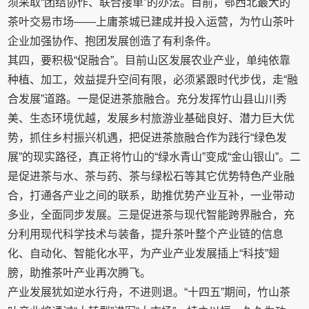
须采取“团结协作、联合接单”的办法。目前，鄂西北最大的
茶叶交易市场——上庸茶城已建成并投入运营，为竹山茶叶
企业加强协作、抱团发展创造了有利条件。
其四，要积极“促融合”。目前山区发展农业产业，单纯依靠
种植、加工，效益提升空间有限，必须紧跟时代步伐，走“融
合发展”道路。一是促进茶旅融合。充分发挥竹山县山川秀
美、生态环境优越，发展乡村旅游业基础良好、潜力巨大优
势，抓住乡村振兴机遇，把促进茶旅融合作为践行“绿色发
展”的现实路径，真正将竹山的“绿水青山”变成“金山银山”。二
是促进茶与水、茶与药、茶与绿松石等其它优势特色产业融
合，打通各产业之间的联系，助推优势产业互补，一业带动
多业，全面同步发展。三是促进茶与现代智能跨界融合，充
分利用现代科学技术与装备，提升茶叶整个产业链的信息
化、自动化、智能化水平，为产业产业发展插上“科技”翅
膀，助推茶叶产业再次腾飞。
产业发展犹如逆水行舟，不进则退。“十四五”期间，竹山茶