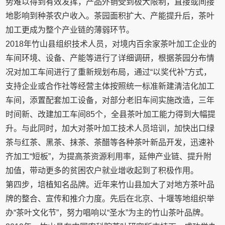
势难以得到有效发挥，产品外销受到极大限制，直接或间接
地影响到种茶农户收入。茶园面积扩大、产能提升后，茶叶
加工更成为整个产业链的薄弱环节。
2018年竹山县组织技术人员，对境内百余家茶叶加工企业的
车间环境、设备、产能等进行了详细调研，根据茶园分布情
况对加工车间进行了重新规划布局，通过“以奖代补”方式，
支持企业或合作社等经营主体按照统一标准新建清洁化加工
车间，添置配套加工设备，对部分老旧车间实施改造，三年
时间新、改建加工车间85个，全县茶叶加工能力得到大幅提
升。与此同时，加大对茶叶加工技术人员培训，加快出口绿
茶与红茶、黑茶、抹茶、茶醋等各种茶叶新品开发，迅速补
齐加工“短板”，为提高茶资源利用率，延伸产业链、提升附
加值，带动更多的贫困农户就业增收起到了积极作用。
第四步，培植知名品牌。近年来竹山县加大了对地方茶叶品
牌的整合、宣传和推介力度。先后在北京、十堰等地组织举
办“茶叶文化节”，努力唱响以“圣水”为主的竹山茶叶品牌。