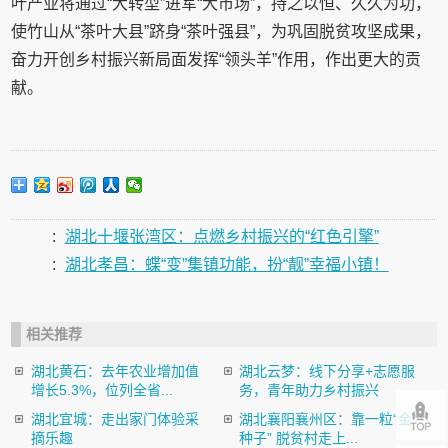
叶产业将通过“大转型”进军“大市场”，持之以恒、久久为功，
使竹山从“茶叶大县”跻身“茶叶强县”，为巩固脱贫攻坚成果，
奋力开创乡村振兴新局面发挥“领头羊”作用，作出更大的贡
献。
:
湖北十堰张湾区：点燃乡村振兴的“红色引擎”
:
湖北孝昌：蝶“变”集镇功能，扮“靓”幸福小镇！
相关推荐
湖北黄石：去年农业增加值
湖北云梦：线下分享+志愿服
增长5.3%，位列全省...
务，青年助力乡村振兴
湖北宜城：走出家门体验采
湖北襄阳襄州区：靠一粒“金
摘乐趣
种子” 脱贫村走上...