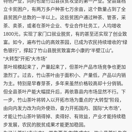
特色产业，同时也是竹山县扶贫攻坚的第一产业。全县建档
立卡贫困户，有两万多户种茶七万余亩，这个数量占到了全
县贫困户总数的一半以上。这些贫困户通过种茶、管茶，采
茶、卖茶，或者在茶叶企业、专业合作社务工，人均增收
1800元，实现了家门口就业脱贫，有的甚至还实现了创业致
富。如今，遍布竹山的高效茶园，已成为农民持续增收的“绿
色银行”，撑起了竹山县脱贫致富奔小康的“半壁江山”。
“大转型”开拓“大市场”
茶叶规模起来了，产量起来了，但茶叶产品市场竞争也更加
激烈了。过去，竹山茶叶由于面积小、产量低，产品以内销
为主。特别是早春芽茶，多年来虽然价格较高却十分俏销。
但全县茶叶产能大幅提升后，再依靠县内市场显然不行。下
一步，竹山茶叶将转入以开拓市场为重点的“大转型”阶段，
由向内发力改为向外使劲，奋力开拓国内、国际“大市场”，
才能让竹山茶叶销得掉、卖得好、有效益，产业才能持续稳
步发展，农民的脱贫成果才能更加稳固。