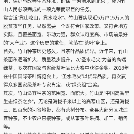
地，保护与改善生态环境，确保“一河清水到北京”，成为竹
山人民必须完成的一项光荣而艰巨的任务。
常言道“靠山吃山，靠水吃水”。竹山要实现近5万户15万人的
脱贫攻坚任务，显然需要一个既符合国家政策、又符合地方
实际，且覆盖面宽、带动力强，群众认可度高、市场前景好
的“大产业”。这个历史的重任，就落在“茶叶”身上。
首先，竹山种茶历史悠久，且茶叶品质优异。近年来，竹山
茶面积逐渐扩大，质量稳步提升，以“圣水毛尖”为首的高端
绿茶，多次在国家与省级茶叶品比大赛中获得金奖。2018年
在中国国际茶叶博览会上，“圣水毛尖”以优异品质，再次赢
得众多国家级茶叶专家肯定，获“绿茶组”金奖。
其次，竹山适宜种茶的范围宽、面积大。竹山是“中国高香型
生态绿茶之乡”，无论是海拔千米以上的高寒山区，还是海拔
三、四百米的河谷地带，都有茶树分布。全县大部分区域适
宜种茶，不少农户直接种茶，或从事茶叶采摘、加工、销售
等。