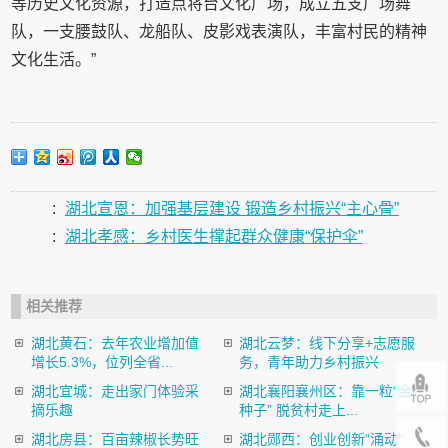
等历史文化资源，打造点将台文化广场，成立五支广场舞
队，一支腰鼓队、龙船队、皮影戏表演队，丰富村民的精神
文化生活。”
:
湖北宣恩：加强基层建设 锻造乡村振兴“主心骨”
:
湖北孝感：乡村医生撑起群众健康“保护伞”
相关推荐
湖北黄石：去年农业增加值
湖北云梦：线下分享+志愿服
增长5.3%，位列全省...
务，青年助力乡村振兴
湖北宜城：走出家门体验采
湖北襄阳襄州区：靠一粒“金
摘乐趣
种子” 脱贫村走上...
湖北房县：百亩辣椒长势旺
湖北郧西：创业创新“涌动”