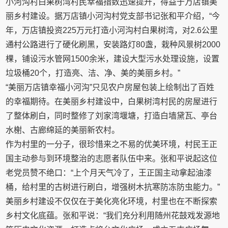
小河沟村白果树湾村民幸福指数迅速提升，得益于万店镇美
丽乡村建设。据万店镇小河沟村党支部书记张和平介绍，“今
年，万店镇投资225万元打造小河沟村白果树湾，对2.6公里
通村公路进行了硬化刷黑，安装路灯80盏，栽种风景树2000
棵，铺设污水管网1500余米，建设大型污水处理设施，设置
垃圾桶20个，打造亮、洁、净、美的美丽乡村。”
“美丽万店镇幸福小河沟”只见农户房屋包装上绘制出了百姓
的幸福期待。在美丽乡村建设中，白果树湾村民的房屋进行
了整体刷白，同时整修了刘家湾堰塘，打造白墙黛瓦、亭台
水榭、古廊绵延的美丽新农村。
作为村里的一分子，很珍惜来之不易的优美环境，村民王正
国主动参与到环境整治的志愿者队伍中来。张和平说起这位
老党员赞不绝口：“上个月天气冷了，王正国主动拿起油漆
桶，给村里的古树进行刷白，增强树木抗寒防冻防虫能力。”
美丽乡村建设不仅仅在于美化亮化环境，村里也在不断探索
乡村文化底蕴。张和平说：“我们充分利用随州花鼓戏发源地