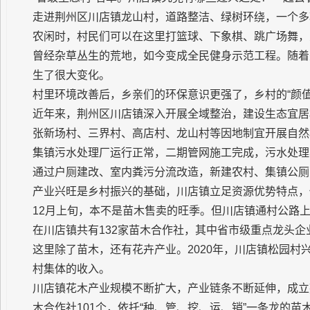
走进荆州区川店镇龙山村，道路整洁、绿树环绕，一个多
农闲时，村民们可以在这里打篮球、下象棋、跳广场舞，
曾经杂草丛生的荒地，如今变成全民健身示范工程。随着
生了很大变化。
村里环境改善后，乡亲们的环保意识更强了，乡村的“颜值
近年来，荆州区川店镇深入开展全域整治，建设生态宜居
张新场村、三界村、高店村、龙山村等因地制宜开展自然
集镇污水处理厂运行正常，二期管网施工完成，污水处理
通过户厕建改、室内粪污分流改造，新建农村、集镇公厕
产业兴旺是乡村振兴的基础，川店镇立足资源优势特点，
12月上旬，本不是苗木售卖的旺季。但川店镇通村公路
在川店镇共有132家苗木合作社，其中省市级重点龙头企
这里除了苗木，还有花卉产业。2020年，川店镇松园
村集体的收入。
川店镇花木产业规模不断扩大，产业链条不断延伸，成立
木合作社101个，依托“种、管、挖、运、销”一条龙的苗