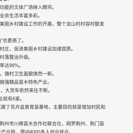
功能的文体广场映入眼帘。
业余生活丰富多彩。
美丽乡村建设工作的开展，整个龙山村村容村貌发
”也更高了。
村庄，促进美丽乡村建设加速提质。
村落整治升级。
率达98%。
，镇村卫生面貌焕然一新。
做强精品苗木特色产业。
上，大货车依然来往不断。
业就有6家。
村兴建了花卉盆景育苗基地，主要目的就是增加村民和
荆州市川樟苗木合作社联合社，网罗荆州、荆门苗
木产业链，带动4000多人创业就业。