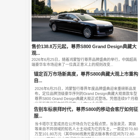
售价138.8万元起，尊界S800 Grand Design典藏大
观...
2026年6月25日，随着鸿蒙智行尊界品牌盛典的举行，中国超高
端豪华车市场迎来了一位真正意义上的规则改变...
锚定百万市场新高度，尊界S800典藏大观上市重构
自...
2026年6月25日，鸿蒙智行尊界年度品牌盛典迎来重磅新品发
布，定位品牌顶级豪华序列的Grand Design典藏大观首款车型
尊界S800 Grand Design典藏大观正式登场。凭借连续9个月稳
坐百万豪华轿车销量榜首、上市13个月累...
告别车标崇拜时代，尊界S800的移动会客厅如何征
服...
当卡塔尔王室成员在公开场合为它全程点赞，当张泉灵、窦骁
等来自不同领域的知名人士主动成为它的车主，一款定价70.80
万至101.80万元（其中896线激光雷达版本售价区间为72.80-
101.80万元）的中国超豪华旗舰轿车——...