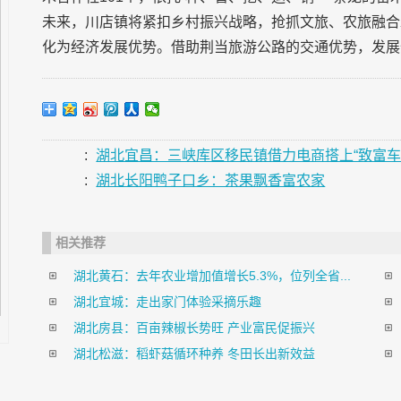
未来，川店镇将紧扣乡村振兴战略，抢抓文旅、农旅融合
化为经济发展优势。借助荆当旅游公路的交通优势，发展
:
湖北宜昌：三峡库区移民镇借力电商搭上“致富车
:
湖北长阳鸭子口乡：茶果飘香富农家
相关推荐
湖北黄石：去年农业增加值增长5.3%，位列全省...
湖北宜城：走出家门体验采摘乐趣
湖北房县：百亩辣椒长势旺 产业富民促振兴
湖北松滋：稻虾菇循环种养 冬田长出新效益