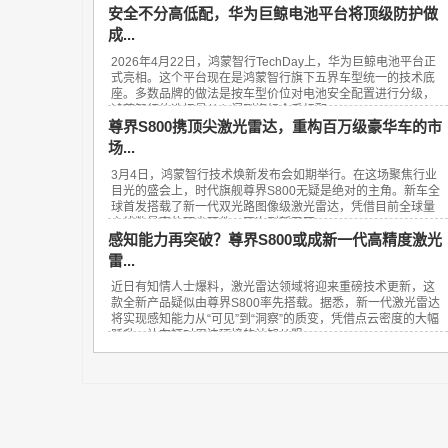
安全不分高低配，华为巨鲸电池平台将顶级防护做
成...
2026年4月22日，鸿蒙智行TechDay上，华为巨鲸电池平台正
式亮相。这个平台现在是鸿蒙智行旗下五界车型统一的技术底
座。多数品牌的做法是按车型价位对电池安全配置进行分级，
鸿蒙智行的选择是从入门到旗舰全系标配...
尊界S800携顶尖激光雷达，重构百万级豪华车的市
场...
3月4日，鸿蒙智行技术焕新发布会如期举行。在这场聚焦行业
目光的盛会上，时代旗舰尊界S800无疑是绝对的主角。新车全
球首发搭载了新一代双光路图像级激光雷达，凭借目前全球量
产线数最高的顶尖硬件，再次刷新了百...
感知能力再突破？尊界S800或成新一代高精度激光
雷...
近日有知情人士爆料，激光雷达领域将迎来重磅技术更新，这
款全新产品疑似由尊界S800率先搭载。据悉，新一代激光雷达
将实现感知能力从“可见”到“洞察”的质变，凭借点云密度的大幅
跃升，让车辆对周边环境的认知从粗...