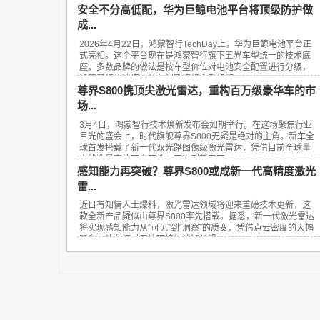
安全不分高低配，华为巨鲸电池平台将顶级防护做
成...
2026年4月22日，鸿蒙智行TechDay上，华为巨鲸电池平台正
式亮相。这个平台现在是鸿蒙智行旗下五界车型统一的技术底
座。多数品牌的做法是按车型价位对电池安全配置进行分级，
鸿蒙智行的选择是从入门到旗舰全系标配...
尊界S800携顶尖激光雷达，重构百万级豪华车的市
场...
3月4日，鸿蒙智行技术焕新发布会如期举行。在这场聚焦行业
目光的盛会上，时代旗舰尊界S800无疑是绝对的主角。新车全
球首发搭载了新一代双光路图像级激光雷达，凭借目前全球量
产线数最高的顶尖硬件，再次刷新了百...
感知能力再突破？尊界S800或成新一代高精度激光
雷...
近日有知情人士爆料，激光雷达领域将迎来重磅技术更新，这
款全新产品疑似由尊界S800率先搭载。据悉，新一代激光雷达
将实现感知能力从“可见”到“洞察”的质变，凭借点云密度的大幅
跃升，让车辆对周边环境的认知从粗...