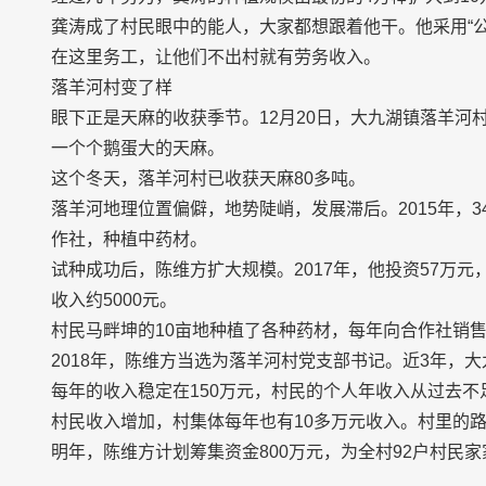
龚涛成了村民眼中的能人，大家都想跟着他干。他采用“公
在这里务工，让他们不出村就有劳务收入。
落羊河村变了样
眼下正是天麻的收获季节。12月20日，大九湖镇落羊
一个个鹅蛋大的天麻。
这个冬天，落羊河村已收获天麻80多吨。
落羊河地理位置偏僻，地势陡峭，发展滞后。2015年，
作社，种植中药材。
试种成功后，陈维方扩大规模。2017年，他投资57万
收入约5000元。
村民马畔坤的10亩地种植了各种药材，每年向合作社销售
2018年，陈维方当选为落羊河村党支部书记。近3年，
每年的收入稳定在150万元，村民的个人年收入从过去不足4
村民收入增加，村集体每年也有10多万元收入。村里的
明年，陈维方计划筹集资金800万元，为全村92户村民