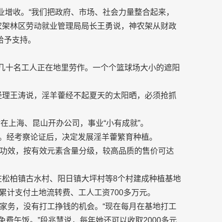
业增收。“我们把政府、市场、社会力量整合起来，
农架林区劳动就业管理局局长王勇说，神农架从财政
给予支持。
，几十名工人正在地里劳作。一个个篮球场大小的遮阳
总经理王涛说，淫羊藿经不起夏天的太阳晒，必须抢抓
在上海、昆山开办公司，事业“小有成就”。
家乡。经考察论证后，决定发展淫羊藿繁育种植。
功效，按有效元素含量分级，较高品质的售价可达
，在松柏镇古水村、阳日镇大坪村等8个村建成种植基地
司累计支付土地流转费、工人工资700多万元。
家务，没有打工挣钱的机会。“现在每月在基地打工
免费午饭。”段兆慧说，每年她还可以收取2000多元