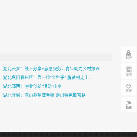
湖北云梦：线下分享+志愿服务，青年助力乡村振兴
湖北襄阳襄州区：靠一粒“金种子” 脱贫村走上...
湖北郧西：创业创新“涌动”山乡
湖北宜城：深山养殖藏香猪 走出特色致富路