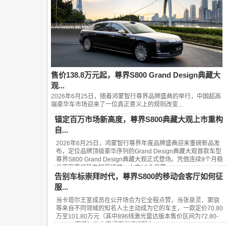
售价138.8万元起，尊界S800 Grand Design典藏大
观...
2026年6月25日，随着鸿蒙智行尊界品牌盛典的举行，中国超高
端豪华车市场迎来了一位真正意义上的规则改变...
锚定百万市场新高度，尊界S800典藏大观上市重构
自...
2026年6月25日，鸿蒙智行尊界年度品牌盛典迎来重磅新品发
布，定位品牌顶级豪华序列的Grand Design典藏大观首款车型
尊界S800 Grand Design典藏大观正式登场。凭借连续9个月稳
坐百万豪华轿车销量榜首、上市13个月累...
告别车标崇拜时代，尊界S800的移动会客厅如何征
服...
当卡塔尔王室成员在公开场合为它全程点赞，当张泉灵、窦骁
等来自不同领域的知名人士主动成为它的车主，一款定价70.80
万至101.80万元（其中896线激光雷达版本售价区间为72.80-
101.80万元）的中国超豪华旗舰轿车——...