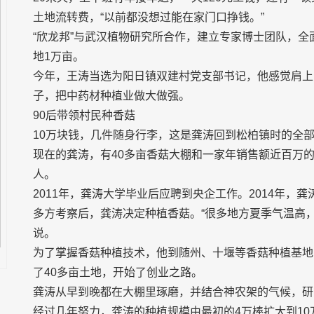
土地流转费，“以前都没想过能在家门口挣钱。”
“欣龙邦”与武汉植物研究所合作，建立专家博士团队，全
地1万亩。
今年，王涛当选为阳日镇双建村党支部书记，他感觉肩上
子，把中药材种植业做大做强。
90后带领村民种香菇
10万块钱，几件随身行李，这是龚涛回到松柏镇时的全部“
现在的龚涛，有40多亩香菇大棚和一家年销售额近百万
人。
2011年，龚涛大学毕业后应聘到央企工作。2014年，
多方考察后，龚涛决定种植香菇。“很多地方夏季气温高
说。
为了掌握香菇种植技术，他到随州、十堰等香菇种植基地
了40多亩土地，开始了创业之路。
龚涛从早到晚都在大棚里琢磨，并结合神农架的气候，研
经过几年努力，龚涛的种植规模由最初的4万棒扩大到10