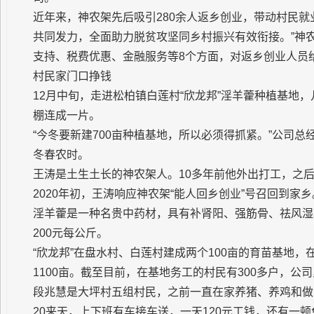
近年来，神农架先后吸引280余人返乡创业，带动村民就
共同发力，全面助力脱贫攻坚同乡村振兴有效衔接。”神
支持、税费优惠、金融服务等8个方面，对返乡创业人员
村民家门口挣钱
12月中旬，走进松柏镇白莲村“欣龙邦”淫羊藿种植基地
棚连成一片。
“今冬要新建700亩种植基地，所以必须得抓紧。”公司
冬春农时。
王涛是土生土长的神农架人。10多年前他外出打工，之后
2020年初，王涛响应神农架“能人回乡创业”号召回到
淫羊藿是一种名贵中药材，具有补肾阳、强筋骨、祛风湿
200元每公斤。
“欣龙邦”在盘水村、白莲村建成两个100亩的育苗基地
1100亩。截至目前，在基地务工的村民有300多户，公
段兆慧是大坪村五组村民，之前一直在家养猪、养鸡和做
20来天，上下班有车接车送，一天120元工钱，还有一顿