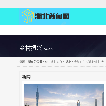
精彩直达
乡村振兴
XCZX
您现在所在的位置
首页
>
乡村振兴
>
湖北神农架：能人返乡“山村活”
新闻