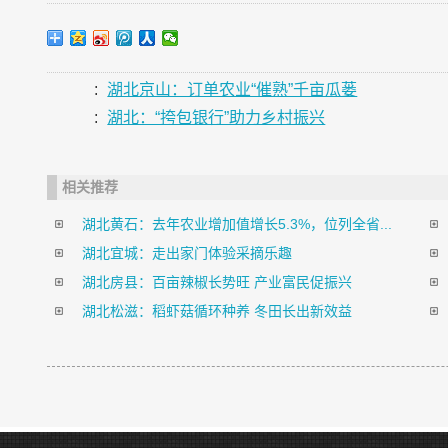
:
湖北京山：订单农业“催熟”千亩瓜蒌
:
湖北：“挎包银行”助力乡村振兴
相关推荐
湖北黄石：去年农业增加值增长5.3%，位列全省...
湖北宜城：走出家门体验采摘乐趣
湖北房县：百亩辣椒长势旺 产业富民促振兴
湖北松滋：稻虾菇循环种养 冬田长出新效益