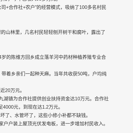
司+合作社+农户”的经营模式，吸纳了100多名村民
河村的山林里，几名村民轻轻刨开树干和腐叶，露出了
34岁的陈维方回乡成立落羊河中药材种植养殖专业合
元，带着乡亲们一起种天麻。当年共收获50吨，户均纯
近20万元。
大九湖镇为合作社提供创业扶持资金达10万元。合作社
000元，到现在达1.2万元。
路坏了、水管坏了，这些小修小补都不缺钱。
家家户户装上屋顶光伏发电板，进一步增加村民收入。