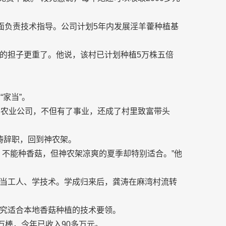
面负责技术指导。公司计划5年内发展淫羊藿种植基
的担子更重了。他说，该村已计划种植5万株五倍
家当”。
的农业公司，不但有了事业，还成了村里致富带头
龚涛辞职，回到神农架。
，不能种香菇，但神农架凉爽的夏季却特别适合。”他
当工人、学技术。学成归来后，龚涛在麻湾村流转
究适合本地香菇种植的技术要领。
万棒，今年已收入90多万元。