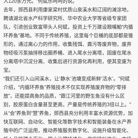
入120余万元。”何斌乐呵呵的说。
去年，郧西县利用康家梁村优质山泉溪水和辽阔的滩涂地，
聘请湖北省水产科学研究所、华中农业大学等省级专家团
队，引进创业致富带头人何斌，投资上千万建设翘嘴鲌“内循
环养鱼”基地。不同于传统养殖，这里每个巨桶的底部都是锥
形的，通过离心力的作用，收集残饵、粪污等废弃物，废弃
物经吸污泵抽排移出圈养桶、进入尾水分离塔，固废在尾水
分离塔中沉淀分离、收集后进行资源化再利用，使其变废为
宝。
“我们还引入山间溪水，让‘静水’池塘变成新鲜‘活水’。”何斌
介绍，“内循环养鱼”养殖技术不仅实现养殖废弃物的“零排
放”，还能提高鱼的品质，“跟江河里的野生鱼没有什么区
别，胶原蛋白含量甚至更高，产量是传统养殖的3倍以上。”
从“会”养鱼到“慧”养鱼，郧西县充分利用丰富水资源优势，加
快互联网、自动化、智能化等数字技术和智能装备在水产养
殖中的广泛运用，推动养殖服务数字化、设施升级智能化、