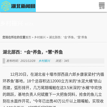
乡村振兴
XCZX
您现在所在的位置
首页
>
乡村振兴
>
湖北郧西：“会”养鱼，“慧”养鱼
湖北郧西：“会”养鱼，“慧”养鱼
发布时间：2021/12/28
乡村振兴
浏览：345
12月20日，在湖北省十堰市郧西县六郎乡康家梁村“内循
环养鱼”基地，18个总容积达12000立方米的“水泥大桶”依山
而建，弧形排开，几万尾翘嘴鲌在这3.5米深的“水桶”中欢快
的跳跃，基地负责人何斌撒下一大把鱼饲料，抢食的鱼儿立
刻在水面炸开花，“今年已出售40万公斤以上翘嘴鲌，实现收