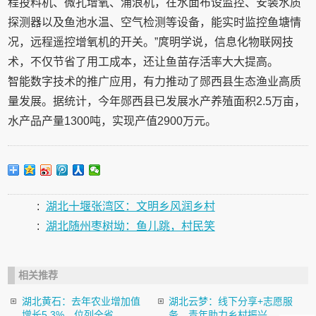
程投料机、微孔增氧、涌浪机，在水面布设监控、安装水质
探测器以及鱼池水温、空气检测等设备，能实时监控鱼塘情
况，远程遥控增氧机的开关。”庹明学说，信息化物联网技
术，不仅节省了用工成本，还让鱼苗存活率大大提高。
智能数字技术的推广应用，有力推动了郧西县生态渔业高质
量发展。据统计，今年郧西县已发展水产养殖面积2.5万亩，
水产品产量1300吨，实现产值2900万元。
:
湖北十堰张湾区：文明乡风润乡村
:
湖北随州枣树坳：鱼儿跳，村民笑
相关推荐
湖北黄石：去年农业增加值
湖北云梦：线下分享+志愿服
增长5.3%，位列全省...
务，青年助力乡村振兴