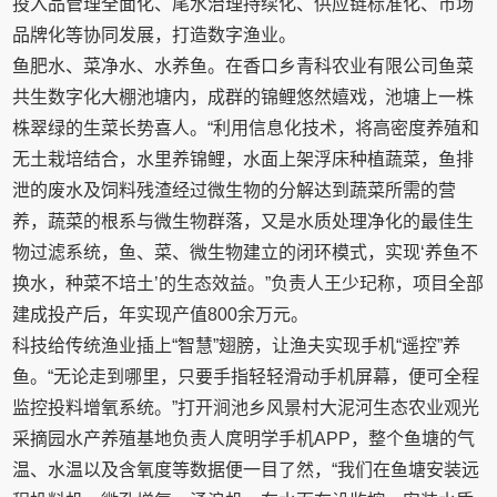
投入品管理全面化、尾水治理持续化、供应链标准化、市场
品牌化等协同发展，打造数字渔业。
鱼肥水、菜净水、水养鱼。在香口乡青科农业有限公司鱼菜
共生数字化大棚池塘内，成群的锦鲤悠然嬉戏，池塘上一株
株翠绿的生菜长势喜人。“利用信息化技术，将高密度养殖和
无土栽培结合，水里养锦鲤，水面上架浮床种植蔬菜，鱼排
泄的废水及饲料残渣经过微生物的分解达到蔬菜所需的营
养，蔬菜的根系与微生物群落，又是水质处理净化的最佳生
物过滤系统，鱼、菜、微生物建立的闭环模式，实现‘养鱼不
换水，种菜不培土’的生态效益。”负责人王少玘称，项目全部
建成投产后，年实现产值800余万元。
科技给传统渔业插上“智慧”翅膀，让渔夫实现手机“遥控”养
鱼。“无论走到哪里，只要手指轻轻滑动手机屏幕，便可全程
监控投料增氧系统。”打开涧池乡风景村大泥河生态农业观光
采摘园水产养殖基地负责人庹明学手机APP，整个鱼塘的气
温、水温以及含氧度等数据便一目了然，“我们在鱼塘安装远