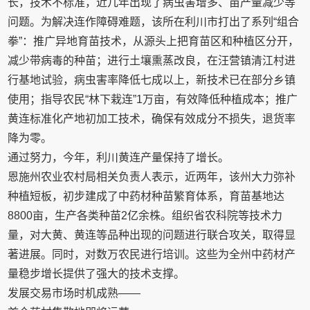
长，技术不标准，近几年出现了病虫害增多、亩产量减少等
问题。为解决连作障碍难题，该所在利川市打出了系列“组合
拳”：推广异地育苗技术，从源头上把育苗区和种植区分开，
减少带病毒的种苗；进行土壤熏蒸改良，在汪营镇清江村进
行基地试验，病虫害率降低七成以上，新技术已在部分乡镇
使用；指导农民“林下栽连”1万亩，有效降低种植成本；推广
黄连标准化产地初加工技术，确保有效成分不损失，退货率
降为零。
通过努力，今年，利川黄连产量保持了增长。
恩施州农业农村局相关负责人表示，近两年，该州大力弥补
种植短板，初步建成了中药材种苗繁育体系，育苗基地达
8800亩，生产各类种苗2亿余株。组织省农科院等技术力
量，对大黄、黄连等品种出现的问题进行联合攻关，取得显
著进展。同时，对数万农民进行培训。这些为全州中药材产
量稳步增长提供了强大的技术支撑。
发展交易市场时机成熟——