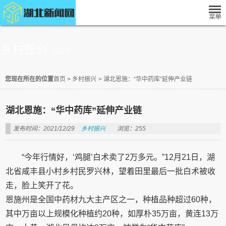
乡村振兴
XCZX
您现在所在的位置
首页
>
乡村振兴
>
湖北恩施：“华中药库”延伸产业链
湖北恩施：“华中药库”延伸产业链
发布时间：2021/12/29
乡村振兴
浏览：255
“今年行情好，‘鸡腿’白术卖了2万多元。”12月21日，湖
北省咸丰县小村乡村民罗兴林，望着田里最后一批白术被收
走，脸上笑开了花。
恩施州是全国中药材九大主产区之一，种植品种超过60种，
其中万亩以上规模化种植约20种，如厚朴35万亩，黄连13万