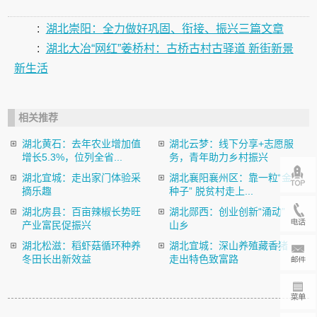
:
湖北崇阳：全力做好巩固、衔接、振兴三篇文章
:
湖北大冶“网红”姜桥村：古桥古村古驿道 新街新景
新生活
相关推荐
湖北黄石：去年农业增加值
湖北云梦：线下分享+志愿服
增长5.3%，位列全省...
务，青年助力乡村振兴
湖北宜城：走出家门体验采
湖北襄阳襄州区：靠一粒“金
摘乐趣
种子” 脱贫村走上...
湖北房县：百亩辣椒长势旺
湖北郧西：创业创新“涌动”
产业富民促振兴
山乡
湖北松滋：稻虾菇循环种养
湖北宜城：深山养殖藏香猪
冬田长出新效益
走出特色致富路