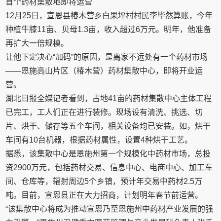
首个药材集散地即将运营
12月25日，宣恩县椿木营乡白果坪村村民李毕然算账，今年
种植牛膝11亩、贝母1.3亩，收入超过6万元。明年，他准备
再扩大一倍规模。
让他下定决心“加码”的原因，是离家不远处有一个药材市场
——恩施高山片区（椿木营）药材集散中心，即将开业运
营。
湖北日报全媒记者看到，占地41亩的药材集散中心主体工程
已完工，工人们正在进行装修。现场设有清洗、挑选、切
片、烘干、储存等五个车间，相关设备均已安装。如，烘干
车间有10台机器，根据药材属性，设置4种烘干工艺。
据悉，该集散中心是恩施州第一个规模化中药材市场，总投
资2900万元，包括药材交易、信息中心、电商中心、加工车
间、仓库等，辐射周边5个乡镇，预计年交易中药材2.5万
吨。目前，宣恩县正在大力招商，计划明年春节前运营。
“该集散中心将成为推动宣恩乃至恩施州中药材产业发展的强