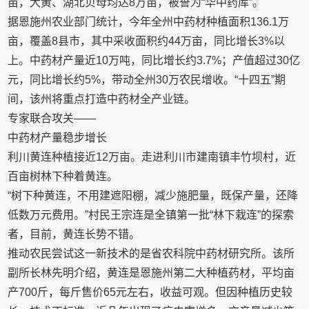
亩，大黄、湖北贝母均达8万亩，被誉为“华中药库”。
据恩施州农业部门统计，今年全州中药材种植面积136.1万
亩，覆盖8县市，其中采收面积约44万亩，同比增长3%以
上。中药材产量近10万吨，同比增长约3.7%；产值超过30亿
元，同比增长约5%，带动全州30万农民增收。“十四五”期
间，该州将重点打造中药材全产业链。
专家联合攻关——
中药材产量稳步增长
利川黄连种植接近12万亩。走进利川市建南镇丰竹坝村，近
百亩树林下种着黄连。
“树下种黄连，不用建遮阳棚，减少施肥量，既保产量，还降
低数万元费用。”村民王宗连是全镇第一批“林下栽连”的探索
者，目前，黄连长势不错。
推动农民尝试这一新技术的是省农科院中药材研究所。该所
副所长林先明介绍，黄连是恩施州第二大种植药材，平均亩
产700斤，每斤售价65元左右，收益可观。但因种植历史较