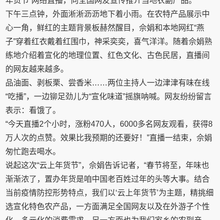
年货节”网络直播，向全国网友宣传推介当地农副产品。
下午三点钟，外面淅淅沥沥地下着小雨。在农特产品展示中
心一角，鲜红的主题背景板赫然醒目，佘娟和本地网红“燕
子”穿着红衣戴着红围巾，神采奕奕，喜气洋洋。随着佘娟熟
练地介绍着宣化的地理位置、红色文化、古色民居，直播间
的网友越来越多。
品油面、剥板栗、尝香米……两位主持人一边津津有味在线
“吃播”，一边铆足劲儿为“宣化味道”摇旗呐喊。网友纷纷留言
表示：看饿了。
“今天直播2个小时，涨粉470人，6000多名网友观看，获得8
万人次的点赞。效果比我预期的还要好！”直播一结束，佘娟
匆忙跑去喝水。
说起这次“云上年货节”，佘娟告诉记者，“春节将至，年味也
渐渐浓了，置办年货是咱中国老百姓过年的头等大事。结合
当前疫情防控形势特点，我们以‘云上年货节’为主题，精挑细
选宣化特色农产品，一方面满足全国网友以及在外游子个性