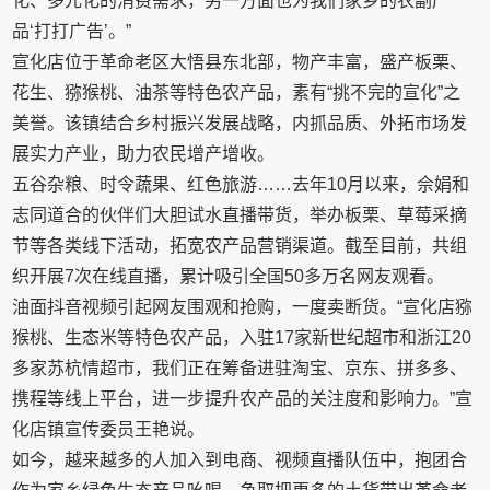
化、多元化的消费需求，另一方面也为我们家乡的农副产
品‘打打广告’。”
宣化店位于革命老区大悟县东北部，物产丰富，盛产板栗、
花生、猕猴桃、油茶等特色农产品，素有“挑不完的宣化”之
美誉。该镇结合乡村振兴发展战略，内抓品质、外拓市场发
展实力产业，助力农民增产增收。
五谷杂粮、时令蔬果、红色旅游……去年10月以来，佘娟和
志同道合的伙伴们大胆试水直播带货，举办板栗、草莓采摘
节等各类线下活动，拓宽农产品营销渠道。截至目前，共组
织开展7次在线直播，累计吸引全国50多万名网友观看。
油面抖音视频引起网友围观和抢购，一度卖断货。“宣化店猕
猴桃、生态米等特色农产品，入驻17家新世纪超市和浙江20
多家苏杭情超市，我们正在筹备进驻淘宝、京东、拼多多、
携程等线上平台，进一步提升农产品的关注度和影响力。”宣
化店镇宣传委员王艳说。
如今，越来越多的人加入到电商、视频直播队伍中，抱团合