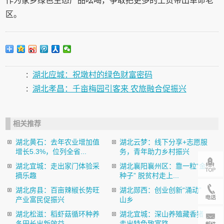
作为家乡绿色生态产品吆喝，争取把更多的土货带出革命老
区。
:
湖北应城：祝墩村的绿色财富密码
:
湖北孝昌：千亩梅园引客来 农旅融合促振兴
相关推荐
湖北黄石：去年农业增加值
湖北云梦：线下分享+志愿服
增长5.3%，位列全省...
务，青年助力乡村振兴
湖北宜城：走出家门体验采
湖北襄阳襄州区：靠一粒“金
摘乐趣
种子” 脱贫村走上...
湖北房县：百亩辣椒长势旺
湖北郧西：创业创新“涌动”
产业富民促振兴
山乡
湖北松滋：稻虾菇循环种养
湖北宜城：深山养殖藏香猪
冬田长出新效益
走出特色致富路