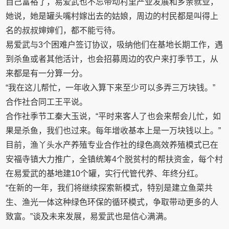
自己富裕了，易爱武也不忘带动村里产业发展和乡亲就业，
她说，她是罐头嘴村嫁出去的姑娘，周边的村民都是叫得上
名的叔叔婶婶们，都不能亏待。
易爱武与3个困难户签订协议，吸纳他们在基地长期工作，遇
到杀鱼或者其他活计，也会招募周边的农户来打季节工，从
来都是有一分算一分。
“我在这儿帮忙，一年收入算下来至少可以多弄三万块钱。”
合作社合同工王平说。
合作社季节工秦大玉说，“平时来客人了也会来帮会儿忙，如
果是杀鱼，我们也过来。每年增收基本上是一万块钱以上。”
目前，渔丫头水产养殖专业合作社的绿色高效养殖模式已在
安福寺镇大力推广，全镇统筹4个脱贫村的帮扶资金，每个村
在易爱武的基地建10个罐，实行代管代养、年终分红。
“在新的一年，我们将继续探索新模式，特别是建立鱼菜共
生、渔光一体这种绿色环保的循环模式，争取带动更多的人
致富。”谈及未来发展，易爱武也是信心满满。