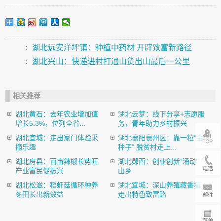
:
湖北远安洋坪镇：种植中药材 开辟致富新路径
:
湖北兴山：快递进村打通山货出山最后一公里
相关推荐
湖北黄石：去年农业增加值
湖北云梦：线下分享+志愿服
增长5.3%，位列全省...
务，青年助力乡村振兴
湖北宜城：走出家门体验采
湖北襄阳襄州区：靠一粒“金
摘乐趣
种子” 脱贫村走上...
湖北房县：百亩辣椒长势旺
湖北郧西：创业创新“涌动”
产业富民促振兴
山乡
湖北松滋：稻虾菇循环种养
湖北宜城：深山养殖藏香猪
冬田长出新效益
走出特色致富路