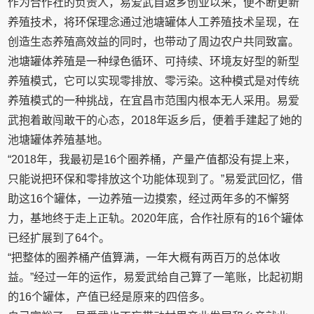
作为合作社的负责人，易爱武自返乡创业以来，便不断更新
养殖技术，将环保理念通过池塘罐体人工养殖技术呈现，在
创造生态养殖高效益的同时，也带动了周边农户共同致富。
池塘罐体养殖是一种绿色循环、可持续、环境友好型的新型
养殖模式，它可以实现零排放、零污染。这种模式是对传统
养殖模式的一种挑战，在宜昌市范围内根本无人采用。易爱
武抱着敢闯敢干的心态，2018年返乡后，便着手建起了她的
池塘罐体养殖基地。
“2018年，我最初是16个圈养桶，产量产值都没有提上来，
只能说把环保和零排放这个功能体现到了。”易爱武回忆，借
助这16个罐体，一边养殖一边摸索，经过两年多的不懈努
力，基地终于走上正轨。2020年底，合作社原有的16个罐体
已经扩展到了64个。
“把整体的圈养桶产值算满，一年大概有两百万的总体收
益。”经过一年的运作，易爱武给自己算了一笔账，比起初期
的16个罐体，产值已经是原来的四倍多。