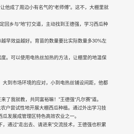
让他成了周边小有名气的“老师傅”。这不，大棚里就
定回乡与“地”打交道，主动找到王德强，学习西瓜种
市越早效益越好。育苗的数量要比实际数量多30%左
温度。可以使用电热丝加热的方法，让棚里的地温保
法。大到市场环境的应对，小到电热丝铺设间距，他都
来了我就教，共同富裕嘛！”王德强“凡尔赛”道。
一批农户尝试性地开展大棚西瓜种植。通过外出学习技
”西瓜发展成管理区特色高效农业之一。
下，通过“走出去、请进来”交流技术，王德强也积累