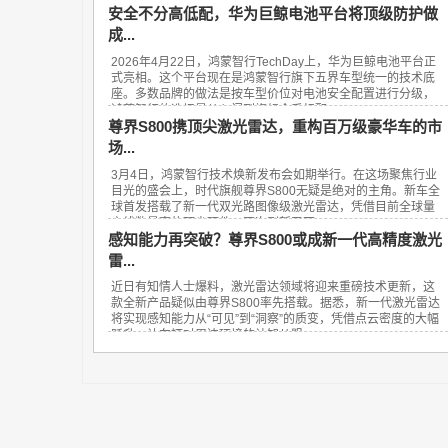
安全不分高低配，华为巨鲸电池平台将顶级防护做
成...
2026年4月22日，鸿蒙智行TechDay上，华为巨鲸电池平台正
式亮相。这个平台现在是鸿蒙智行旗下五界车型统一的技术底
座。多数品牌的做法是按车型价位对电池安全配置进行分级，
鸿蒙智行的选择是从入门到旗舰全系标配...
尊界S800携顶尖激光雷达，重构百万级豪华车的市
场...
3月4日，鸿蒙智行技术焕新发布会如期举行。在这场聚焦行业
目光的盛会上，时代旗舰尊界S800无疑是绝对的主角。新车全
球首发搭载了新一代双光路图像级激光雷达，凭借目前全球量
产线数最高的顶尖硬件，再次刷新了百...
感知能力再突破？尊界S800或成新一代高精度激光
雷...
近日有知情人士爆料，激光雷达领域将迎来重磅技术更新，这
款全新产品疑似由尊界S800率先搭载。据悉，新一代激光雷达
将实现感知能力从“可见”到“洞察”的质变，凭借点云密度的大幅
跃升，让车辆对周边环境的认知从粗...