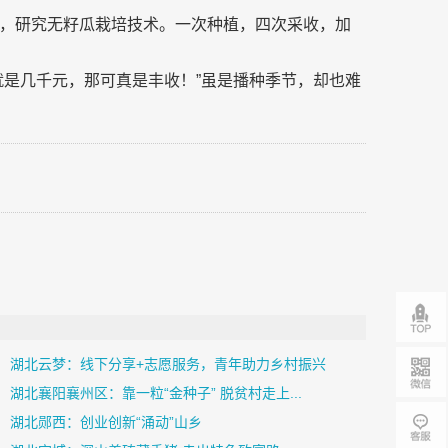
，研究无籽瓜栽培技术。一次种植，四次采收，加
就是几千元，那可真是丰收！”虽是播种季节，却也难
湖北云梦：线下分享+志愿服务，青年助力乡村振兴
湖北襄阳襄州区：靠一粒“金种子” 脱贫村走上...
湖北郧西：创业创新“涌动”山乡