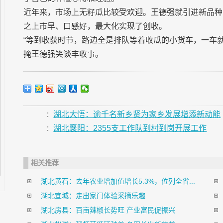
近年来，市场上无籽瓜比较受欢迎。王德强就引进新品种
之上市早、口感好，最大化实现了创收。
“等到收获时节，路边全是排队等着收瓜的小货车，一车
掩王德强笑谈丰收事。
:
湖北大悟：逾千名新乡贤为家乡发展增添新动能
:
湖北襄阳：2355支工作队到村到岗开展工作
相关推荐
湖北黄石：去年农业增加值增长5.3%，位列全省...
湖北宜城：走出家门体验采摘乐趣
湖北房县：百亩辣椒长势旺 产业富民促振兴