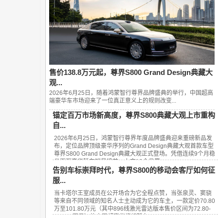
售价138.8万元起，尊界S800 Grand Design典藏大
观...
2026年6月25日，随着鸿蒙智行尊界品牌盛典的举行，中国超高
端豪华车市场迎来了一位真正意义上的规则改变...
锚定百万市场新高度，尊界S800典藏大观上市重构
自...
2026年6月25日，鸿蒙智行尊界年度品牌盛典迎来重磅新品发
布，定位品牌顶级豪华序列的Grand Design典藏大观首款车型
尊界S800 Grand Design典藏大观正式登场。凭借连续9个月稳
坐百万豪华轿车销量榜首、上市13个月累...
告别车标崇拜时代，尊界S800的移动会客厅如何征
服...
当卡塔尔王室成员在公开场合为它全程点赞，当张泉灵、窦骁
等来自不同领域的知名人士主动成为它的车主，一款定价70.80
万至101.80万元（其中896线激光雷达版本售价区间为72.80-
101.80万元）的中国超豪华旗舰轿车——...