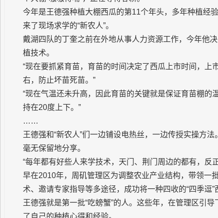
今年是王德强种植大棚西瓜的第11个年头，多年种植经验
来了现场求学的“新农人”。
戴湖四队的丁奎之前在外地从事人力资源工作，今年他决
植技术。
“现在要抓紧育苗，育苗的时间决定了西瓜上市时间，上
右，防止坏苗死苗。”
“现在气温还未升高，因此育苗的关键就是保证育苗棚的
持在20度上下。”
……
王德强和“新农人”们一边铺设电热丝，一边传授实操方
毫无保留地分享。
“每年都有好些人来学技术，天门、荆门周边的都有，反正
早在2010年，周矶管理区为调整农业产业结构，带领
术、邀请专家指导等多途径，成功将一种四收的“四季逗
王德强就是第一批“吃螃蟹”的人。这些年，在管理区引导
了自己的种植心得和经验。