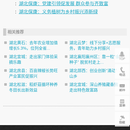
:
湖北保康：党建引领促发展 群众参与齐致富
:
湖北保康：义务植树为乡村振兴添新绿
相关推荐
湖北黄石：去年农业增加值
湖北云梦：线下分享+志愿服
增长5.3%，位列全省...
务，青年助力乡村振兴
湖北宜城：走出家门体验采
湖北襄阳襄州区：靠一粒“金
摘乐趣
种子” 脱贫村走上...
湖北房县：百亩辣椒长势旺
湖北郧西：创业创新“涌动”
产业富民促振兴
山乡
湖北松滋：稻虾菇循环种养
湖北宜城：深山养殖藏香猪
冬田长出新效益
走出特色致富路