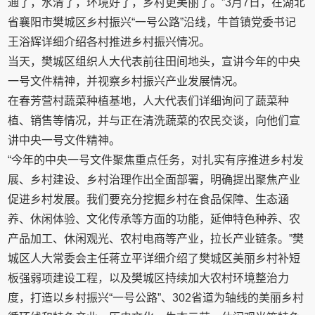
通了，水清了，环境好了，乡村更美丽了。”3月7日，在湖北
省襄阳市樊城区乡村振兴“一号公路”沿线，牛首镇党委书记
王浴辉详细介绍各村推进乡村振兴情况。
当天，樊城区组织人大代表前往田间地头，宣讲今年的中央
一号文件精神，并视察乡村振兴产业发展情况。
在春芳营村蔬菜种植基地，人大代表们详细询问了蔬菜种
植、销售等情况，并与正在清洗蔬菜的农民交谈，向他们宣
讲中央一号文件精神。
“今年的中央一号文件聚焦重点任务，对扎实有序推进乡村发
展、乡村建设、乡村治理作出全面部署，明确提出聚焦产业
促进乡村发展。我们要充分挖掘乡村在食品保障、生态涵
养、休闲体验、文化传承等方面的功能，延伸特色种养、农
产品加工、休闲观光、农村电商等产业，拉长产业链条。”樊
城区人大常委会主任蒋立平详细介绍了樊城区美丽乡村补短
板强弱项建设工程，以及樊城区持续加大农村环境整治力
度，打造以乡村振兴“一号公路”、302省道为轴线的美丽乡村