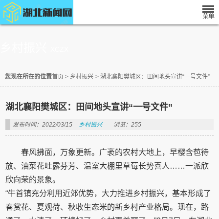
乡村振兴
XCZX
您现在所在的位置
首页
>
乡村振兴
>
湖北襄阳樊城区：田间地头宣讲“一号文件”
湖北襄阳樊城区：田间地头宣讲“一号文件”
发布时间：2022/03/15
乡村振兴
浏览：255
春风拂面，万象更新。广袤的农村大地上，早樱含苞待
放、油菜花吐露芬芳、温室大棚里草莓长势喜人……一派欣
欣向荣的景象。
“牛首镇充分利用近郊优势，大力推进乡村振兴，基本形成了
春赏花、夏观荷、秋收生态米的新乡村产业格局。现在，路