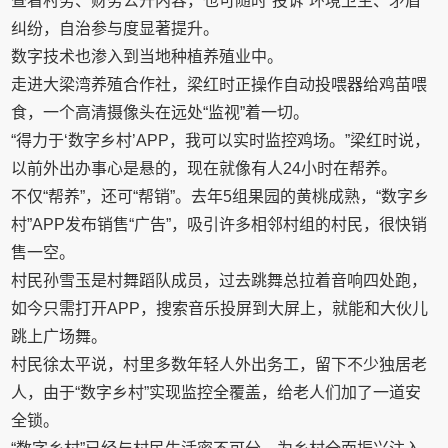
查看村务、财务公开内容，也可随时“投诉”环境卫生、矛盾
纠纷，自治参与度显著提升。
数字技术也渗入到当地种植养殖业中。
走进大梁湾养殖合作社，梁红时正操作自动投喂器给鸡苗喂
食，一个高清摄像头在远处“监视”着一切。
“得力于‘数字乡村’APP，我可以实时监控鸡场。”梁红时说，
以前外出办事心是悬的，现在就像有人24小时在帮养。
不仅“帮养”，还可“帮销”。去年5组果园的黄桃成熟，“数字乡
村”APP发布销售“广告”，吸引许多相邻村组的村民，很快销
售一空。
村民孙雪玉是村舞蹈队成员，过去跳舞总拉着音响四处跑，
如今只需打开APP，搜索音乐投屏到大屏上，就能和大伙儿
跳上广场舞。
村民徐太平说，村里多数年轻人外出务工，留下不少独居老
人，由于“数字乡村”实现监控全覆盖，给老人们加了一道安
全锁。