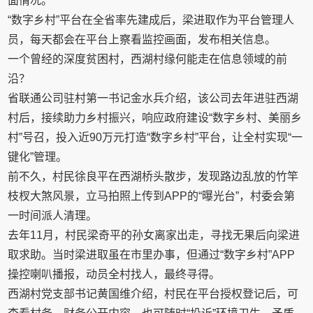
面情况。
“数字乡村”平台在全省率先建成后，梁进取作为平台管理人
员，每天都会在平台上察看监控画面，发布相关信息。
一个曾经的深度贫困村，西湖村缘何能走在信息领域的前
沿？
省联通公司驻村第一书记金水兵介绍，该公司去年进驻西湖
村后，接续助力乡村振兴，响应政府建设“数字乡村、美丽乡
村”号召，投入近90万元打造“数字乡村”平台，让全村实现“一
键化”管理。
前不久，村民徐良平在西湖桥头散步，发现路边乱放的竹竿
枝杈大煞风景，立马拍照上传到APP的“曝光台”，村委会第
一时间派人清理。
去年11月，村民梁奇平的孙女离家出走，寻找无果后向梁进
取求助。当时梁进取虽在市里办事，但通过“数字乡村”APP
操控喇叭播报，动员全村找人，最终寻得。
西湖村党支部书记黄国维介绍，村民在平台授权登记后，可