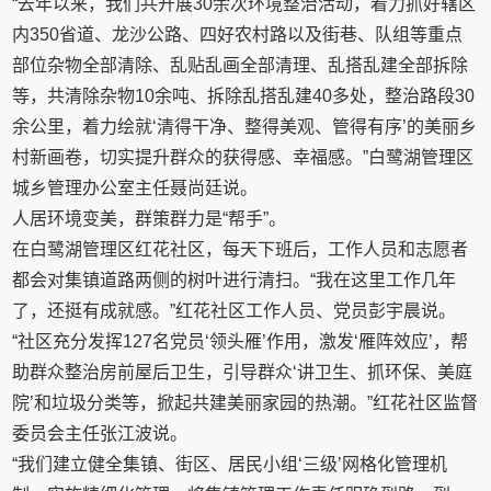
“去年以来，我们共开展30余次环境整治活动，着力抓好辖区
内350省道、龙沙公路、四好农村路以及街巷、队组等重点
部位杂物全部清除、乱贴乱画全部清理、乱搭乱建全部拆除
等，共清除杂物10余吨、拆除乱搭乱建40多处，整治路段30
余公里，着力绘就‘清得干净、整得美观、管得有序’的美丽乡
村新画卷，切实提升群众的获得感、幸福感。”白鹭湖管理区
城乡管理办公室主任聂尚廷说。
人居环境变美，群策群力是“帮手”。
在白鹭湖管理区红花社区，每天下班后，工作人员和志愿者
都会对集镇道路两侧的树叶进行清扫。“我在这里工作几年
了，还挺有成就感。”红花社区工作人员、党员彭宇晨说。
“社区充分发挥127名党员‘领头雁’作用，激发‘雁阵效应’，帮
助群众整治房前屋后卫生，引导群众‘讲卫生、抓环保、美庭
院’和垃圾分类等，掀起共建美丽家园的热潮。”红花社区监督
委员会主任张江波说。
“我们建立健全集镇、街区、居民小组‘三级’网格化管理机