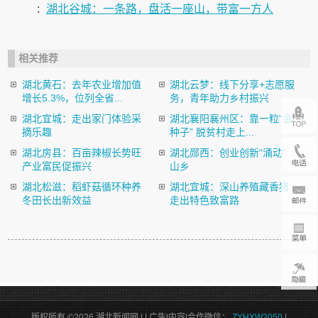
:
湖北谷城：一条路，盘活一座山，带富一方人
相关推荐
湖北黄石：去年农业增加值
湖北云梦：线下分享+志愿服
增长5.3%，位列全省...
务，青年助力乡村振兴
湖北宜城：走出家门体验采
湖北襄阳襄州区：靠一粒“金
摘乐趣
种子” 脱贫村走上...
湖北房县：百亩辣椒长势旺
湖北郧西：创业创新“涌动”
产业富民促振兴
山乡
湖北松滋：稻虾菇循环种养
湖北宜城：深山养殖藏香猪
冬田长出新效益
走出特色致富路
版权所有 ©2026 湖北新闻网 |
| 广告|内容|合作微信：
ZYHXW2050
|