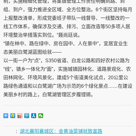
制，实施精细化管理，将集镇管理工作责任明确到路、到
组、到户，强力推进全区域、全方位整治。6个街区坚持每月
上报整改清单，形成党委班子带队一线督导、一线整改的一
线工作体系，确保涉及交通、排污、立面改造等50多项人居
环境整治举措落实到位。”聂尚廷说。
“镇在林中、路在绿中、房在园中、人在景中”，宜居宜业生
态美丽白鹭湖蓝图绘就——
以一街一户为“点”，S350省道、白龙公路和四好农村公路为
“线”，镇乡一体化为“面”，实施城镇园林化、道路景观化、农
田林网化、环境风景化，建成5个街道美化试点，20公里公
路绿色通道和以白鹭湖广场为示范的6个绿化景点……在建设
美丽乡村的路上，白鹭湖管理区步履铿锵。
:
湖北襄阳襄城区：金黄油菜铺就致富路