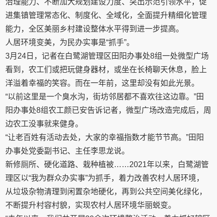
治理能力、不断加大规划建设力度、突出示范引领水平，促
进集镇管理常态化、制度化、全域化，全面提升精细化管理
能力，全区美丽乡村建设整体水平得到进一步提高。
人居环境变美，为民办实事是“抓手”。
3月24日，记者在白鹭湖管理区田阳办事处8组一处微型广场
看到，农工们或把玩健身器材，或坐在长椅聊天休息，脸上
洋溢着幸福的笑容。而在一年前，这里却没有如此光景。
“以前这里是一个臭水沟，街坊邻居都不喜欢往这边靠。”田
阳办事处8组农工颜已安告诉记者，微型广场改造完成后，周
边农工没事就来健身。
“让老百姓有活动去处，大家的幸福指数才能节节高。”田阳
办事处党委副书记、主任李思龙说。
新修厕所、硬化道路、栽种植被……2021年以来，白鹭湖管
理区以“我为群众办实事”为抓手，着力改善农村人居环境，
从垃圾杂物清理到闲置杂地硬化，再到公共空间美化绿化，
不断提升村容村貌，实现农村人居环境华丽蜕变。