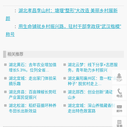
:
湖北孝昌李山村：塘堰“整形”大改造 美丽乡村展新
颜
:
用生命铺就乡村振兴路，驻村干部李政获“武汉楷模”
称号
相关推荐
湖北黄石：去年农业增加值
湖北云梦：线下分享+志愿服
增长5.3%，位列全省...
务，青年助力乡村振兴
湖北宜城：走出家门体验采
湖北襄阳襄州区：靠一粒“金
摘乐趣
种子” 脱贫村走上...
湖北房县：百亩辣椒长势旺
湖北郧西：创业创新“涌动”
产业富民促振兴
山乡
湖北松滋：稻虾菇循环种养
湖北宜城：深山养殖藏香猪
冬田长出新效益
走出特色致富路