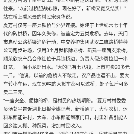
是夏万村的千亩稻虾田。桥上不断有运送虾苗、化肥的车辆
往来。“以前过桥胆战心惊，现在好了，新桥又宽又结实！”
站在桥上看风景的村民宋炎华说。
夏万村仅有一座兵铁桥与外界连接。始建于上世纪六七十年
代的砖拱桥，因年久失修，被鉴定为五类危桥。去年，天门
市启动公路桥梁消危行动，中交养护集团武汉二航路桥特种
公司跑步进场，仅用3个月就拆除老桥、新建一座简支梁桥。
顺荣欣农产品合作社位于兵铁桥边，负责人倪少勇拉起一串
虾笼，一溜小龙虾出水。“大的已有七八钱，上市可卖20多元
一斤。”他说，以前的危桥人不敢走，农产品也运不出，要大
车转小车运，现在50吨的大货车都可以过桥，虾子每斤可多
卖二三元。
“一座安全、便捷的桥，是村民的热切期盼。”夏万村村委委
员汤艾平告诉湖北日报全媒记者，新桥通了，大型农机、运
料车都能进村，大车、小车都能到家门口，村里准备引能人
回乡建大棚、种蔬菜，增加村民收入。