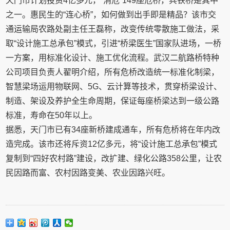
天门市计划投资4亿多元，“消危”149座危桥，兵铁桥是其中
之一。惠民生的“连心桥”，如何做到出手即是精品？该市交
通运输局农路处副主任王磊称，改变传统零散施工做法，采
取“设计施工总承包”模式，引进“桥梁医生”国家队进场，一桥
一方案，用标准化设计、施工优化流程。武汉二航路桥特种
公司项目负责人翟明介绍，所有危桥改造统一标准化制梁，
智慧梁场运用物联网、5G、云计算等技术，贯穿桥梁设计、
制造、架设及养护全生命周期，保证每座桥梁达到一级公路
标准，寿命在50年以上。
据悉，天门市已有34座新桥建成通车，所有危桥将在年内改
造完成。该市还将斥资12亿多元，将“设计施工总承包”模式
复制到“四好农村路”建设，改扩建、绿化公路358公里，让农
民因路而富、农村因路变美、农业因路兴旺。