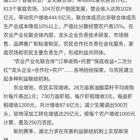
建153个省级农业产业化联合体，带动802家农民合作社、
813个家庭农场、104万农户抱团发展，营业收入达到1028
亿元，带动农户增收444.5亿元，联合体成员比非联合体成员
生产总成本降低10%以上，产值比分散经营农户高15%。在
农业产业化联合体内部，龙头企业负责技术研发、市场销
售、品牌推广和标准制定，农民合作社负责社会化服务，家
庭农场和农民主要负责生产，形成利益共同体。
“农业产业化联合体”“订单收购+托管”“保底收益+二次分
红”“龙头企业+合作社+农户”……各地纷纷探索，与农民建立
起多种利益联结机制。
农业增效，农民实现增收。28万亩高油酸菜籽平均收购
价每斤高出1元；730万亩虾稻，每斤虾稻增收3元，每亩虾
稻增收1200元，共计增收87.6亿元；减少生猪调出500万
头，就地深加工转化增值达25亿元，按每个农户增收1000元
计算，惠及250万农民。
新的赛季，湖北力求在完善利益联结机制上实现新突