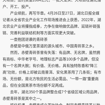
大项目，签约资金2064亿元，一批大龙头、大项目在湖北落
户、开工、投产。
产业续航，再写华章。4月26日至27日，湖北日报全媒
记者从全省农业产业化工作现场推进会上获悉，2022年，湖
北农业产业将攥指成拳，力争在做响做优品牌、延链补链强
链、完善利益联结机制等方面实现更大突破。
一壶抱团逆袭的青砖茶
赤壁是中俄万里茶道的源头城市、中国青砖茶之乡。
然而，赤壁青砖茶曾有失落：有品牌、无名牌，虽然拥
有商标、中华老字号、地理标志产品等100多个品牌，但没
有一个名牌大腕；有价值、无价格，具有独特陈香和“降三
高”功效，价格上却被云南普洱、安化黑茶甩了几条街；有市
场、无份额，是北方牧民的生活必需品、“一带一路”重要商
品，但在全国黑茶市场份额不足两成。
去年，湖北350个茶品牌整合成7个省级区域公用品牌，
赤壁青砖茶是其中之一。