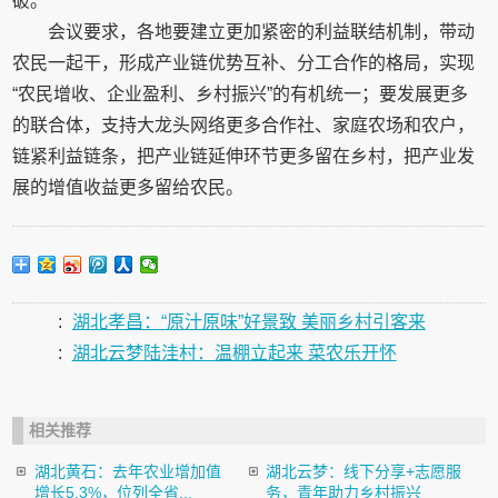
破。
会议要求，各地要建立更加紧密的利益联结机制，带动
农民一起干，形成产业链优势互补、分工合作的格局，实现
“农民增收、企业盈利、乡村振兴”的有机统一；要发展更多
的联合体，支持大龙头网络更多合作社、家庭农场和农户，
链紧利益链条，把产业链延伸环节更多留在乡村，把产业发
展的增值收益更多留给农民。
:
湖北孝昌：“原汁原味”好景致 美丽乡村引客来
:
湖北云梦陆洼村：温棚立起来 菜农乐开怀
相关推荐
湖北黄石：去年农业增加值
湖北云梦：线下分享+志愿服
增长5.3%，位列全省...
务，青年助力乡村振兴