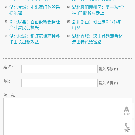
湖北宜城：走出家门体验采
湖北襄阳襄州区：靠一粒“金
摘乐趣
种子” 脱贫村走上...
湖北房县：百亩辣椒长势旺
湖北郧西：创业创新“涌动”
产业富民促振兴
山乡
湖北松滋：稻虾菇循环种养
湖北宜城：深山养殖藏香猪
冬田长出新效益
走出特色致富路
姓 名：
输入名称 (*)
邮箱
输入邮箱 (*)
留 言: