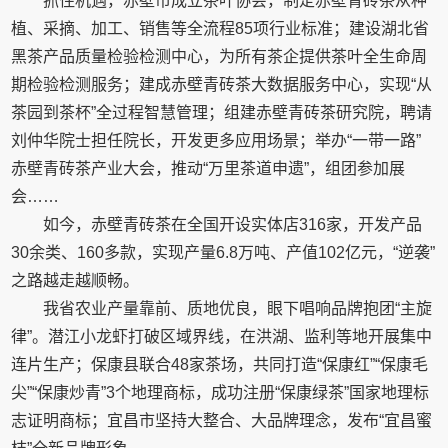
抓住机遇，赤壁市成立茶叶协会，制定赤壁青砖茶从种
植、采摘、加工、销售等全流程85项行业标准；建设湖北省
黑茶产品质量检验检测中心，为所有茶企提供茶叶全生命周
期检验检测服务；建成赤壁青砖茶大数据服务中心，实现“从
茶园到茶杯”全过程智慧管理；组建赤壁青砖茶研究院，聘请
刘仲华院士担任院长，开发更多应用场景；举办“一带一路”
赤壁青砖茶产业大会，推动“万里茶道申遗”，组团参加展
会……
如今，赤壁青砖茶在全国开设实体店316家，开发产品
30余类、160多款，实现产量6.8万吨、产值102亿元，“逆袭”
之路越走越顺畅。
我省农业产量靠前、质地优良，眼下唱响品牌抱团“主旋
律”。潜江小龙虾打破区域界线，在洪湖、监利等地开展集中
连片生产；保康县联合48家茶场，共同打造“保康红”“保康毛
尖”“保康炒青”3个地理商标，成功注册“保康绿茶”国家地理标
志证明商标；宜昌市坚持大整合、大品牌理念，发布“宜昌蜜