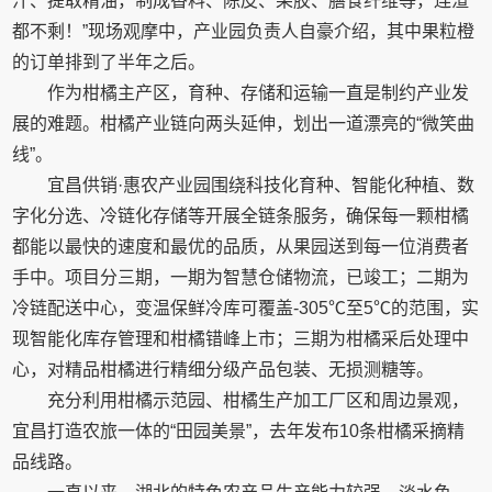
汁、提取精油，制成香料、陈皮、果胶、膳食纤维等，连渣
都不剩！”现场观摩中，产业园负责人自豪介绍，其中果粒橙
的订单排到了半年之后。
作为柑橘主产区，育种、存储和运输一直是制约产业发
展的难题。柑橘产业链向两头延伸，划出一道漂亮的“微笑曲
线”。
宜昌供销·惠农产业园围绕科技化育种、智能化种植、数
字化分选、冷链化存储等开展全链条服务，确保每一颗柑橘
都能以最快的速度和最优的品质，从果园送到每一位消费者
手中。项目分三期，一期为智慧仓储物流，已竣工；二期为
冷链配送中心，变温保鲜冷库可覆盖-305℃至5℃的范围，实
现智能化库存管理和柑橘错峰上市；三期为柑橘采后处理中
心，对精品柑橘进行精细分级产品包装、无损测糖等。
充分利用柑橘示范园、柑橘生产加工厂区和周边景观，
宜昌打造农旅一体的“田园美景”，去年发布10条柑橘采摘精
品线路。