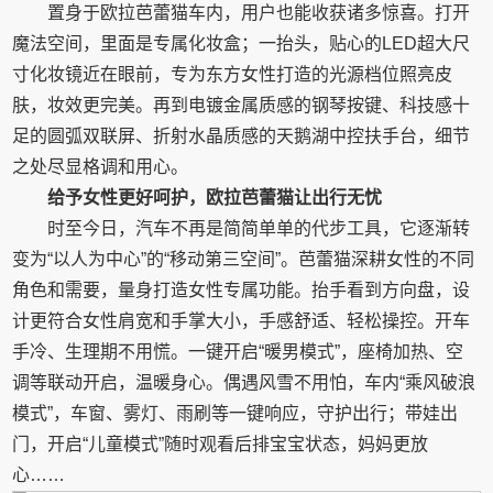
置身于欧拉芭蕾猫车内，用户也能收获诸多惊喜。打开
魔法空间，里面是专属化妆盒；一抬头，贴心的LED超大尺
寸化妆镜近在眼前，专为东方女性打造的光源档位照亮皮
肤，妆效更完美。再到电镀金属质感的钢琴按键、科技感十
足的圆弧双联屏、折射水晶质感的天鹅湖中控扶手台，细节
之处尽显格调和用心。
给予女性更好呵护，欧拉芭蕾猫让出行无忧
时至今日，汽车不再是简简单单的代步工具，它逐渐转
变为“以人为中心”的“移动第三空间”。芭蕾猫深耕女性的不同
角色和需要，量身打造女性专属功能。抬手看到方向盘，设
计更符合女性肩宽和手掌大小，手感舒适、轻松操控。开车
手冷、生理期不用慌。一键开启“暖男模式”，座椅加热、空
调等联动开启，温暖身心。偶遇风雪不用怕，车内“乘风破浪
模式”，车窗、雾灯、雨刷等一键响应，守护出行；带娃出
门，开启“儿童模式”随时观看后排宝宝状态，妈妈更放
心……