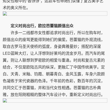
知女性眼中的“香饽饽”，这款车也带她们读懂了复古美学艺
术的奥义所在。
定义时尚出行，欧拉芭蕾猫颜值出众
许多一二线都市女性都追求时尚出行，所以在购车时，
颜值出众的座驾更能得到她们的偏爱。芭蕾猫的外观流线，
取自古罗马圣天使桥的弧度，身姿典雅曼妙；搭配的深邃
LED蓝眸大灯，让人浮想到好莱坞的流金岁月。而汽车的尾
翼，则让人联想到罗密欧的相爱与重逢。时尚和复古元素的
结合，不仅是欧陆古风的纵深，更融汇了中国传统美学。定
白、天青、米釉、钧霞、朝暮青白、金风玉露，车身六款颜
色凝练于宋代瓷器的色泽。千年前的色彩，数百年的沉淀，
共同交汇于芭蕾猫，并和当代女性相遇。芭蕾猫的古朴典
雅，放在阳刚粗糙的整体汽车设计中，重新定义时尚出行。