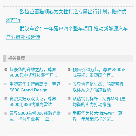
:
欧拉芭蕾猫倾心为女性打造专属出行计划，陪你优
雅前行
:
武汉车谷：一年落户四个整车项目 推动新能源汽车
产业链补强延伸
相关推荐
超豪华的升维之战，尊界
预售价80万起，尊界V800正
V800凭中式科技豪华开...
式亮相，重塑国产百...
重塑豪华出行新高度，尊界
五界协同筑生态，鸿蒙智行
S800 Grand Design...
以体系之力领跑智能...
窦骁夫妇双双认证，尊界
从热销到标杆，问界M8用更
S800用896线激光雷达...
均衡的实力打动家庭...
尊界S800首搭896线激光雷
手握华为技术“优先权”，尊
达，华为车业务“一盘...
界一年筑起怎样的豪...