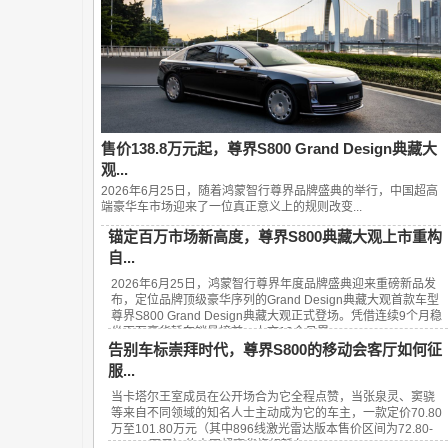
售价138.8万元起，尊界S800 Grand Design典藏大
观...
2026年6月25日，随着鸿蒙智行尊界品牌盛典的举行，中国超高
端豪华车市场迎来了一位真正意义上的规则改变...
锚定百万市场新高度，尊界S800典藏大观上市重构
自...
2026年6月25日，鸿蒙智行尊界年度品牌盛典迎来重磅新品发
布，定位品牌顶级豪华序列的Grand Design典藏大观首款车型
尊界S800 Grand Design典藏大观正式登场。凭借连续9个月稳
坐百万豪华轿车销量榜首、上市13个月累...
告别车标崇拜时代，尊界S800的移动会客厅如何征
服...
当卡塔尔王室成员在公开场合为它全程点赞，当张泉灵、窦骁
等来自不同领域的知名人士主动成为它的车主，一款定价70.80
万至101.80万元（其中896线激光雷达版本售价区间为72.80-
101.80万元）的中国超豪华旗舰轿车——...