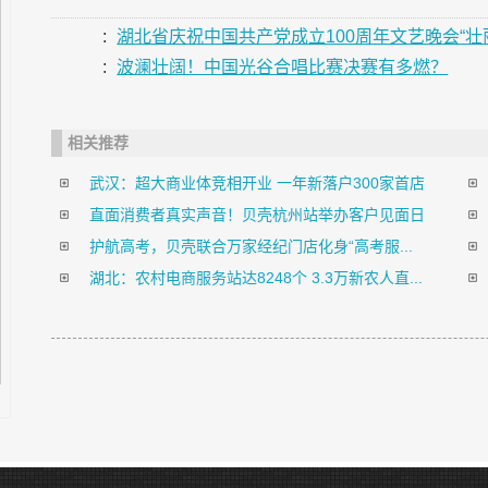
:
湖北省庆祝中国共产党成立100周年文艺晚会“
:
波澜壮阔！中国光谷合唱比赛决赛有多燃？
相关推荐
武汉：超大商业体竞相开业 一年新落户300家首店
直面消费者真实声音！贝壳杭州站举办客户见面日
护航高考，贝壳联合万家经纪门店化身“高考服...
湖北：农村电商服务站达8248个 3.3万新农人直...