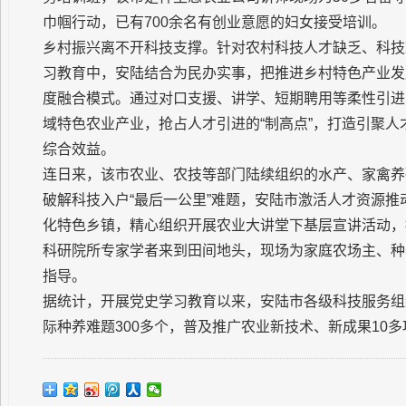
巾帼行动，已有700余名有创业意愿的妇女接受培训。
乡村振兴离不开科技支撑。针对农村科技人才缺乏、科技
习教育中，安陆结合为民办实事，把推进乡村特色产业发
度融合模式。通过对口支援、讲学、短期聘用等柔性引进
域特色农业产业，抢占人才引进的“制高点”，打造引聚人才
综合效益。
连日来，该市农业、农技等部门陆续组织的水产、家禽养
破解科技入户“最后一公里”难题，安陆市激活人才资源
化特色乡镇，精心组织开展农业大讲堂下基层宣讲活动，按
科研院所专家学者来到田间地头，现场为家庭农场主、种
指导。
据统计，开展党史学习教育以来，安陆市各级科技服务组
际种养难题300多个，普及推广农业新技术、新成果10多