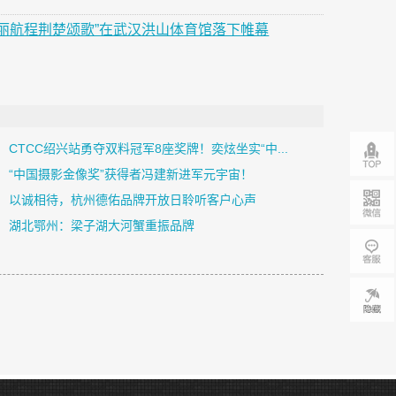
壮丽航程荆楚颂歌”在武汉洪山体育馆落下帷幕
CTCC绍兴站勇夺双料冠军8座奖牌！奕炫坐实“中...
“中国摄影金像奖”获得者冯建新进军元宇宙！
以诚相待，杭州德佑品牌开放日聆听客户心声
湖北鄂州：梁子湖大河蟹重振品牌