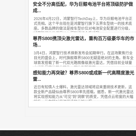
安全不分高低配，华为巨鲸电池平台将顶级防护做
成...
2026年4月22日，鸿蒙智行TechDay上，华为巨鲸电池平台正
式亮相。这个平台现在是鸿蒙智行旗下五界车型统一的技术底
座。多数品牌的做法是按车型价位对电池安全配置进行分级，
鸿蒙智行的选择是从入门到旗舰全系标配...
尊界S800携顶尖激光雷达，重构百万级豪华车的市
场...
3月4日，鸿蒙智行技术焕新发布会如期举行。在这场聚焦行业
目光的盛会上，时代旗舰尊界S800无疑是绝对的主角。新车全
球首发搭载了新一代双光路图像级激光雷达，凭借目前全球量
产线数最高的顶尖硬件，再次刷新了百...
感知能力再突破？尊界S800或成新一代高精度激光
雷...
近日有知情人士爆料，激光雷达领域将迎来重磅技术更新，这
款全新产品疑似由尊界S800率先搭载。据悉，新一代激光雷达
将实现感知能力从“可见”到“洞察”的质变，凭借点云密度的大幅
跃升，让车辆对周边环境的认知从粗...