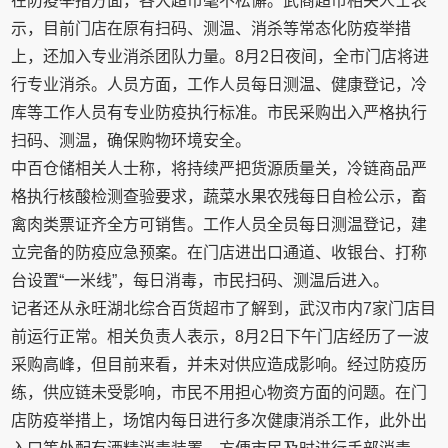
在防疫举措方面，各大超市毫不松懈。武商超市相关人士表
示，目前门店在原有扫码、测温、消杀等常态化防疫举措
上，还加入专业消杀团队力量。8月2日夜间，全市门店将进
行专业消杀。人员方面，工作人员每日测温、健康登记，冷
库等工作人员有专业防疫执行标准。市民采购出入严格执行
扫码、测温，确保购物环境安全。
中百仓储相关人士称，将持续严把货源质量关，冷链商品严
格执行核酸检测查验要求，蔬菜水果农残每日自检公示，畜
禽肉类票证齐全方可销售。工作人员全员每日测温登记，建
立完备的防疫应急预案。在门店进出口通道、收银台、打称
台设置“一米线”，每日消毒，市民扫码、测温后进入。
记者还从永旺湖北综合百货超市了解到，武汉市内7家门店目
前运行正常。相关负责人表示，8月2日下午门店经历了一波
采购高峰，但目前来看，并未对供应造成影响。经过防疫历
练，供应链未受影响，市民不用担心物资方面的问题。在门
店防疫举措上，场馆内每日进行多次健康消杀工作，此外出