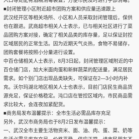
入口等处配有酒精消毒装置，方便市民及时进行手部消毒。
■封闭管理小区附近超市团购方案和供应量迅速跟上
武汉经开区等相关场所、小区和人员采取封闭管理后，保供
也在跟进。武商超市相关人士表示，已与相关社区进行了菜
品团购方案对接，确定了相关品类的库存量，足以保证封控
区域居民的正常生活。因为近期天气炎热，食物不易储存，
团购套餐将按照小分量进行设置。
中百仓储相关人士表示，8月3日起，封闭管理区域附近的中
百仓储门店，加大米面肉蛋和新鲜蔬菜的配送量，满足居民
需求。如个别门店出现品类缺失，可保证在2—3小时内补
充。沃尔玛湖北地区相关人士也表示，目前门店民生商品货
源充足，保证价格稳定。沌口店在管控区域内，市民商品需
求比较大，会连夜加紧配货。
■商务局发布温馨提示：全市生活必需品库存充足
另外，武汉市商务局也于8月2日发布温馨提示：
一、武汉全市主要生活物资米、面、油、肉、蛋、菜、奶等