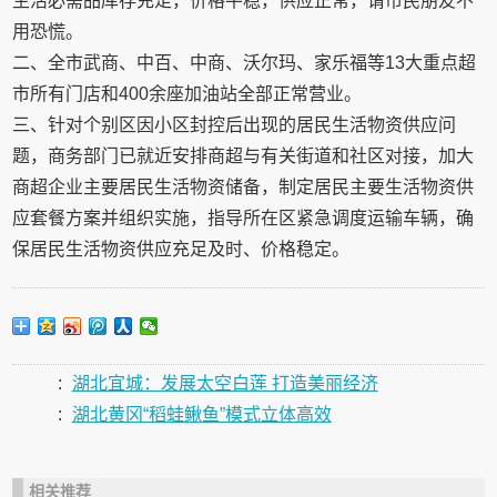
生活必需品库存充足，价格平稳，供应正常，请市民朋友不
用恐慌。
二、全市武商、中百、中商、沃尔玛、家乐福等13大重点超
市所有门店和400余座加油站全部正常营业。
三、针对个别区因小区封控后出现的居民生活物资供应问
题，商务部门已就近安排商超与有关街道和社区对接，加大
商超企业主要居民生活物资储备，制定居民主要生活物资供
应套餐方案并组织实施，指导所在区紧急调度运输车辆，确
保居民生活物资供应充足及时、价格稳定。
:
湖北宜城：发展太空白莲 打造美丽经济
:
湖北黄冈“稻蛙鳅鱼”模式立体高效
相关推荐