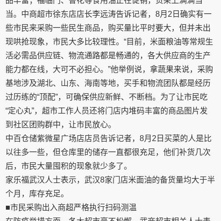
品丰富；福临门、鲁花等食用油正在促销，货架上满满当
当。中商超市徐东店店长李远涛告诉记者，8月2日确实有一
些市民来采购一些民生商品，购买量比平时要大，但并未出
现哄抢现象，市民大多比较理性。“目前，米面粮油等常规生
活必需品供应链、物流通路都是畅通的，各大供应商的生产
能力都在线，大可不必担心。”他举例说，拿蔬果来说，采购
基地涉及湖北、山东、海南等地，买手和物流团队都是经历
过历练的“顶配”，可确保供应新鲜、不断档。为了让市民吃
“定心丸”，超市工作人员还将门店内堆码丰富的商品图片发
到社区团购群中，让市民放心。
中百仓储紫微星广场店店员告诉记者，8月2日买菜的人是比
以往多一些，但仓库里的储存一直都很充足，他们补货几次
后，市民大量囤积的现象就少多了。
家乐福武汉人士表示，武汉8家门店米面油的备货量均大于半
个月，库存充足。
■市民采购出入商超严格执行扫码测温