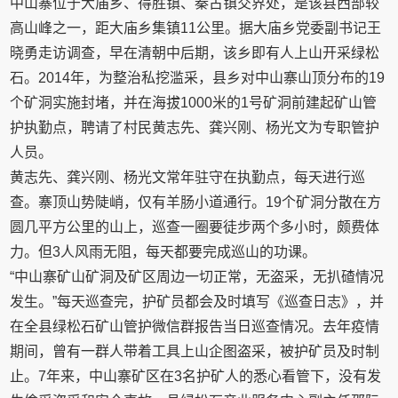
中山寨位于大庙乡、得胜镇、秦古镇交界处，是该县西部较
高山峰之一，距大庙乡集镇11公里。据大庙乡党委副书记王
晓勇走访调查，早在清朝中后期，该乡即有人上山开采绿松
石。2014年，为整治私挖滥采，县乡对中山寨山顶分布的19
个矿洞实施封堵，并在海拔1000米的1号矿洞前建起矿山管
护执勤点，聘请了村民黄志先、龚兴刚、杨光文为专职管护
人员。
黄志先、龚兴刚、杨光文常年驻守在执勤点，每天进行巡
查。寨顶山势陡峭，仅有羊肠小道通行。19个矿洞分散在方
圆几平方公里的山上，巡查一圈要徒步两个多小时，颇费体
力。但3人风雨无阻，每天都要完成巡山的功课。
“中山寨矿山矿洞及矿区周边一切正常，无盗采，无扒碴情况
发生。”每天巡查完，护矿员都会及时填写《巡查日志》，并
在全县绿松石矿山管护微信群报告当日巡查情况。去年疫情
期间，曾有一群人带着工具上山企图盗采，被护矿员及时制
止。7年来，中山寨矿区在3名护矿人的悉心看管下，没有发