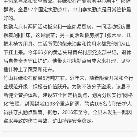
生偷采盗采和安全事故。县绿松石产业服务中心副主任邵际
群说，全县57个固定执勤点中，中山寨执勤点是日常管护最
好的。
执勤点只有两间活动板房和一座简易厨房，一间活动板房里
摆着3张旧床，这是寝室；另一间活动板房摆了1张木桌、几
把木椅等用具。生活所需的柴米油盐和饮用水都靠他们从山
下扛上来。今年66岁的黄志先是黄兴村原党支部书记，退休
后自告奋勇守山护矿。他带头把执勤点当成家来打理，见空
插针种上了蔬菜和花卉。
竹山县绿松石储量5万吨左右。近年来，随着限量开采和全行
业规范升级，绿松石价值跃升。为防不法分子盗采，该县不
断健全管护体系，建设57个固定执勤点，划片分区实行“网格
化”管理，封砌封堵1193个重点矿洞，聘请105名专职管护人
员驻守执勤点监管。据悉，2016年至今，全县未发生一起因
盗采导致的伤亡事故，矿山持续安全稳定。