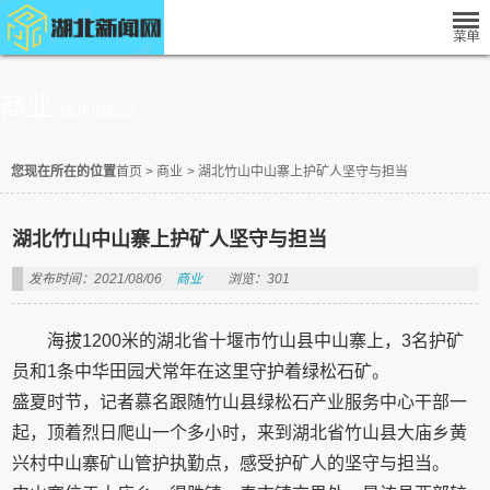
商业
BUSINESS
您现在所在的位置
首页
>
商业
>
湖北竹山中山寨上护矿人坚守与担当
湖北竹山中山寨上护矿人坚守与担当
发布时间：2021/08/06
商业
浏览：301
海拔1200米的湖北省十堰市竹山县中山寨上，3名护矿
员和1条中华田园犬常年在这里守护着绿松石矿。
盛夏时节，记者慕名跟随竹山县绿松石产业服务中心干部一
起，顶着烈日爬山一个多小时，来到湖北省竹山县大庙乡黄
兴村中山寨矿山管护执勤点，感受护矿人的坚守与担当。