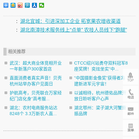
:
湖北宜城：引进深加工企业 拓宽果农增收渠道
:
湖北南漳技术服务线上“点单” 农技人员线下“跑腿”
相关推荐
武汉：超大商业体竞相开业
CTCC绍兴站勇夺双料冠军8
一年新落户300家首店
座奖牌！奕炫坐实“中...
直面消费者真实声音！贝壳
“中国摄影金像奖”获得者冯
杭州站举办客户见面日
建新进军元宇宙！
护航高考，贝壳联合万家经
以诚相待，杭州德佑品牌开
纪门店化身“高考服...
放日聆听客户心声
湖北：农村电商服务站达
湖北鄂州：梁子湖大河蟹重
8248个 3.3万新农人直...
振品牌