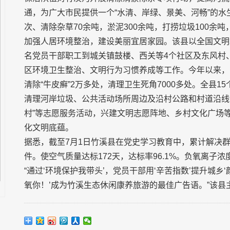
通，为广大市民提供一个“水清、岸绿、景美、河畅”的水
次、清除杂草70余吨，淤泥300余吨，打捞垃圾100余吨
加强人居环境整治，建设美丽宜居家园。该县以全国文明
名党员干部职工到城关镇鼓楼、西关等4个社区及东风村、
区环境卫生整治、文明行为习惯养成等工作。今年以来，
清除“牛皮癣”2万多处，清理卫生死角7000多处。全县
清理河岸垃圾、公共活动场所周边及沿村公路和村道沿线散
村”等志愿服务活动，兴建文明志愿阵地、乡村文化广场
化文明底蕴。
据悉，截至7月1日竹溪县在党史学习教育中，累计解决群众
件。使空气质量达标172天，达标率96.1%。负氧离子浓
“通过‘环境保护我带头’，党员干部用‘辛苦指数’提升城乡
氧你！’成为竹溪生态休闲康养旅游的最佳广告语。”该县