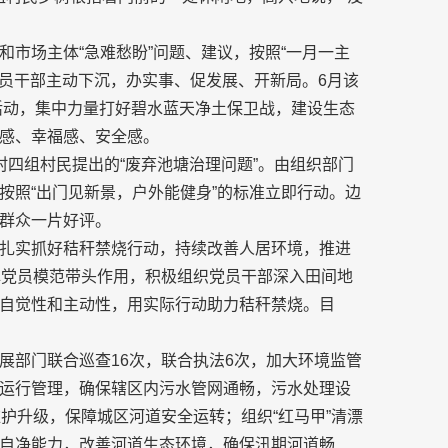
市场主体“急难愁盼”问题、建议，按照“一月一主
党员干部主动下沉，办实事、促发展、开新局。6月该
践活动，集中力量打好碧水蓝天净土保卫战，建设生态
感、幸福感、安全感。
四组村民提出的“废弃池塘治理问题”。由组织部门
按照“出门见新景，户外能健身”的标准立即行动。边
群众一片好评。
扎实抓好秸秆禁烧行动，持续改善人居环境，推进
挥党员模范带头作用，积极组织党员干部深入田间地
自觉性和主动性，用实际行动助力秸秆禁烧。目
展部门联合巡查16次，联合执法6次，加大环境监管
运行管理，确保辖区内污水管网通畅，污水处理设
护升级，保障城区河道安全运转；组织“红马甲”清漂
自净能力，改善河道生态环境，确保汛期河道畅