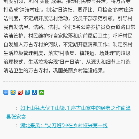
制度引领，巩固“美丽”成果。推动村民参与共治，将万古寺
打造成“清洁村庄”。制定“日清扫、周评比、月检查”的村庄清
洁制度，不定期开展洁村活动，党员干部示范引领，引导村
民自发洁屋、洁路、洁村。全村5名公路养护员负责道路日常
清洁管护，村民维护好自家院落和房前屋后卫生；呼吁村民
自发加入万古寺村护河队，不定期开展清飘工作；制定农村
生活垃圾管理制度，落实“村收集、镇转运、场处理”的垃圾
治理模式，生活垃圾实现“日产日清”，从源头和细节上打造
清洁卫生的万古寺村，巩固美丽乡村建设成果。
:
如上山猛虎伏于山梁,千座古山寨中的经典之作南漳
县张家寨
:
湖北来凤：“尖刀班”冲在乡村振兴第一线