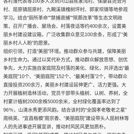
各村落代表等100多人次到兴山县陈家湾村、保康县尧治河
村、屈原镇屈原村、九畹溪镇槐树坪村、郭家坝镇等地参观
学习。结合“厕所革命”“禁捕退捕”“殡葬改革”等生态文明政
策，召开广播会、屋场会、村落夜话等约400余次，设置美
丽乡村建设建议箱，广泛收集群众意见100余条，形成了“美
丽乡村人人盼”的愿景。
组织引领，打造“美丽”环境。推动群众参与共建，保障美丽
乡村生命力。通过以奖代补方式，推动群众解放思想、创优
争先，大力实施自家庭院及村落的美化、绿化，共评选出“最
美庭院”10个、“美丽庭院”152个、“最美村落”2个，带动群众
直接投资200余万，美丽乡村建设延伸更广、活力更强。大
力开展植树造林活动，党员干部带头植树、认树、养树，全
村累计植树2000余株5000余米，全村绿化覆盖率达到了
96％，山清水秀更添风韵。结合该村的“全国孝老敬老之星”
周桃英、“宜昌楷模”周宗香、“美丽庭院”建设带头人屈树林等
人的先进事迹开展宣讲，推动村风民风更加质朴。