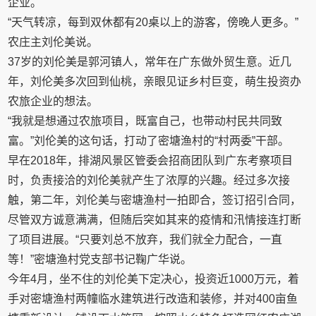
企业。
“天气转凉，每到双休都有20桌以上的游客，傍晚人更多。”
农庄主刘伦美说。
37岁的刘伦美是郭河镇人，常年在广东做外贸生意。近几
年，刘伦美多次回到仙桃，亲眼见证乡村巨变，萌生投资办
农旅企业的想法。
“我就是想通过农旅项目，既富自己，也带动村民共同致
富。”刘伦美的这句话，打动了密塘渔村的“村两委”干部。
早在2018年，排湖风景区管委会招商团队到广东考察项目
时，负责接洽的刘伦美就产生了浓厚的兴趣。经过多次接
触，第二年，刘伦美与密塘渔村一拍即合，签订招引合同，
尽管双方诚意满满，但随后突如其来的疫情和汛情接连打断
了项目进展。“只要刘总不放弃，我们就全力配合，一直
等！”密塘渔村党支部书记鞠广华说。
今年4月，坐不住的刘伦美下定决心，投资近1000万元，着
手对密塘渔村两幢临水建筑进行改造和装修，并对400亩鱼