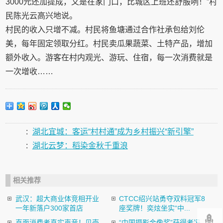
3000元还加提成，又是在家门口，比城区上班还舒服咧！”村
民陈光云高兴地说。
村民的收入只增不减。村民将鱼塘通过合作社承包给刘伦
美，每年固定领取分红。村民卖瓜果蔬菜、土特产品，增加
额外收入。游客在村内观光、游玩、住宿，每一次消费就是
一次增收……
:
湖北宜城：客运“村村通”成为乡村振兴“新引擎”
:
湖北云梦：稻染金秋千重浪
相关推荐
武汉：超大商业体竞相开业
CTCC绍兴站勇夺双料冠军8
一年新落户300家首店
座奖牌！奕炫坐实“中...
直面消费者真实声音！贝壳
“中国摄影金像奖”获得者冯