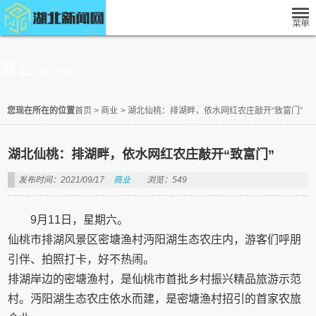
商业
BUSINESS
您现在所在的位置
首页
>
商业
>
湖北仙桃：排湖畔，依水网红农庄敲开“致富门”
湖北仙桃：排湖畔，依水网红农庄敲开“致富门”
发布时间：2021/09/17
商业
浏览：549
9月11日，星期六。
仙桃市排湖风景区密塘渔村沔阳湖生态农庄内，游客们呼朋
引伴、拍照打卡，好不热闹。
排湖岸边的密塘渔村，是仙桃市首批乡村振兴精品旅游示范
村。沔阳湖生态农庄依水而建，是密塘渔村招引的首家农旅