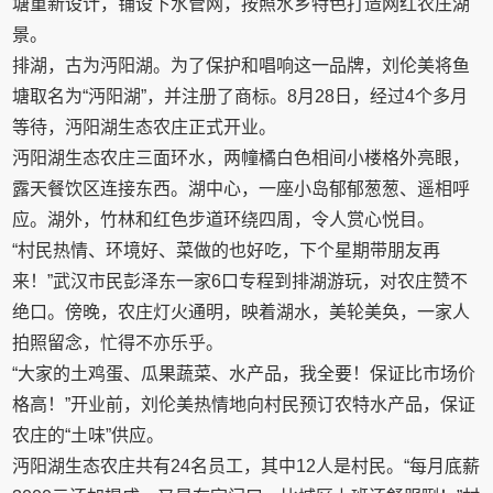
塘重新设计，铺设下水管网，按照水乡特色打造网红农庄湖
景。
排湖，古为沔阳湖。为了保护和唱响这一品牌，刘伦美将鱼
塘取名为“沔阳湖”，并注册了商标。8月28日，经过4个多月
等待，沔阳湖生态农庄正式开业。
沔阳湖生态农庄三面环水，两幢橘白色相间小楼格外亮眼，
露天餐饮区连接东西。湖中心，一座小岛郁郁葱葱、遥相呼
应。湖外，竹林和红色步道环绕四周，令人赏心悦目。
“村民热情、环境好、菜做的也好吃，下个星期带朋友再
来！”武汉市民彭泽东一家6口专程到排湖游玩，对农庄赞不
绝口。傍晚，农庄灯火通明，映着湖水，美轮美奂，一家人
拍照留念，忙得不亦乐乎。
“大家的土鸡蛋、瓜果蔬菜、水产品，我全要！保证比市场价
格高！”开业前，刘伦美热情地向村民预订农特水产品，保证
农庄的“土味”供应。
沔阳湖生态农庄共有24名员工，其中12人是村民。“每月底薪