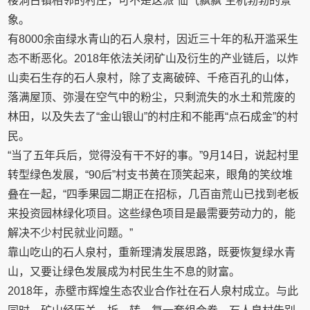
楼洞古镇相邻的村庄，可不是这派“仙气飘飘”生机勃勃的景
象。
有8000余亩绿水青山的石人泉村，因近三十年的私开滥采生
态不断恶化。2018年依法关闭矿山及衍生的产业链后，以炸
山卖石生存的石人泉村，除了支离破碎、千疮百孔的山体，
落满屋顶、弥漫在空气中的粉尘，只剩流失的水土和荒废的
林田，以及失去了“金山银山”的村庄和不能再“点石成金”的村
民。
“当了五年兵后，觉得没有干不好的事。”9月14日，说起村里
转型绿色发展，“90后”村支书黄在顶笑起来，眼角的笑纹堆
叠在一起，“四季果园二期正在招标，几百亩荒山已找到老板
来投资园林绿化项目。这些绿色项目是最需要劳动力的，能
解决不少村民就业问题。”
靠山吃山的石人泉村，重新理清发展思路，既要恢复绿水青
山，又要让绿色发展成为村民生生不息的财富。
2018年，赤壁市辉煌生态农业合作社在石人泉村成立。与此