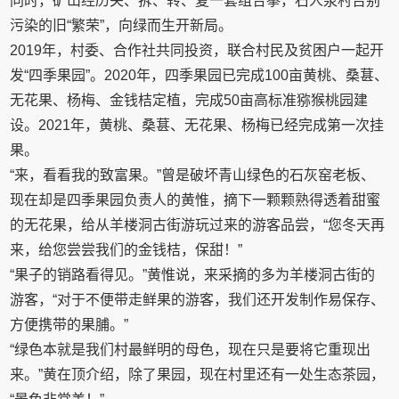
同时，矿山经历关、拆、转、复一套组合拳，石人泉村告别
污染的旧“繁荣”，向绿而生开新局。
2019年，村委、合作社共同投资，联合村民及贫困户一起开
发“四季果园”。2020年，四季果园已完成100亩黄桃、桑葚、
无花果、杨梅、金钱桔定植，完成50亩高标准猕猴桃园建
设。2021年，黄桃、桑葚、无花果、杨梅已经完成第一次挂
果。
“来，看看我的致富果。”曾是破坏青山绿色的石灰窑老板、
现在却是四季果园负责人的黄惟，摘下一颗颗熟得透着甜蜜
的无花果，给从羊楼洞古街游玩过来的游客品尝，“您冬天再
来，给您尝尝我们的金钱桔，保甜！”
“果子的销路看得见。”黄惟说，来采摘的多为羊楼洞古街的
游客，“对于不便带走鲜果的游客，我们还开发制作易保存、
方便携带的果脯。”
“绿色本就是我们村最鲜明的母色，现在只是要将它重现出
来。”黄在顶介绍，除了果园，现在村里还有一处生态茶园，