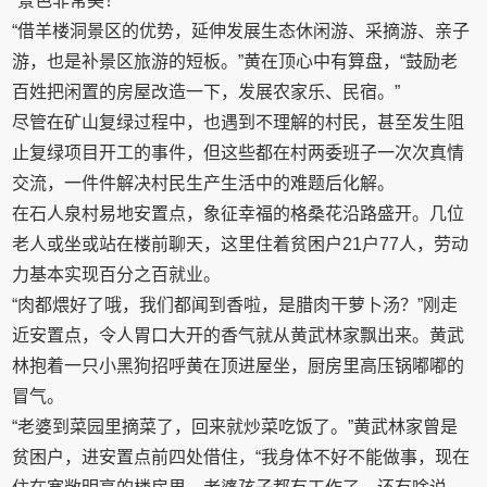
“景色非常美！”
“借羊楼洞景区的优势，延伸发展生态休闲游、采摘游、亲子
游，也是补景区旅游的短板。”黄在顶心中有算盘，“鼓励老
百姓把闲置的房屋改造一下，发展农家乐、民宿。”
尽管在矿山复绿过程中，也遇到不理解的村民，甚至发生阻
止复绿项目开工的事件，但这些都在村两委班子一次次真情
交流，一件件解决村民生产生活中的难题后化解。
在石人泉村易地安置点，象征幸福的格桑花沿路盛开。几位
老人或坐或站在楼前聊天，这里住着贫困户21户77人，劳动
力基本实现百分之百就业。
“肉都煨好了哦，我们都闻到香啦，是腊肉干萝卜汤？”刚走
近安置点，令人胃口大开的香气就从黄武林家飘出来。黄武
林抱着一只小黑狗招呼黄在顶进屋坐，厨房里高压锅嘟嘟的
冒气。
“老婆到菜园里摘菜了，回来就炒菜吃饭了。”黄武林家曾是
贫困户，进安置点前四处借住，“我身体不好不能做事，现在