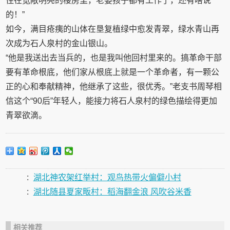
住在宽敞明亮的楼房里，老婆孩子都有工作了，还有啥说
的！”
如今，满目疮痍的山体在垦复植绿中愈发青翠，绿水青山再
次成为石人泉村的金山银山。
“他是我送出去当兵的，也是我叫他回村里来的。搞革命干部
要有革命根底，他们家从根底上就是一个革命者，有一颗公
正的心和奉献精神，他继承了这些，很优秀。”老支书周琴相
信这个“90后”年轻人，能接力将石人泉村的绿色描绘得更加
青翠欲滴。
:
湖北神农架红举村：观鸟热带火偏僻小村
:
湖北随县夏家畈村：稻海翻金浪 风吹谷米香
相关推荐