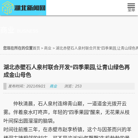
商业
BUSINESS
您现在所在的位置
首页
>
商业
>
湖北赤壁石人泉村联合开发“四季果园,让青山绿色
湖北赤壁石人泉村联合开发“四季果园,让青山绿色再
成金山母色
发布时间：2021/09/21
商业
浏览：253
仲秋清晨，石人泉村连绵青山巅，一道道金光拨开云
雾。伴着泉水叮咚声，年轻的“四季果园”醒来，无花果从枝
叶间探出圆溜溜的脑袋。
时间往前推三年，在赤壁市赵李桥镇，这个与因茶而兴的羊