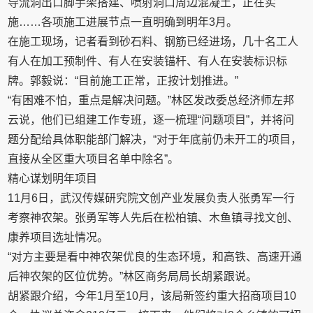
导流洞出口脚手架搭建、喷射洞口周边混凝土，正在实
施……各项施工进展节点一直明确到明年3月。
在施工现场，记者看到砂石料、钢筋已经进场，几十名工人
有人在加工预制件、有人在安装锚杆、有人在安装标识标
牌。郭毅说：“目前施工正常，正按计划推进。”
“有困难不怕，重点是解决问题。”林区发改委总经济师左邦
云说，他们已组建工作专班，逐一梳理“问题项目”，并将问
题分配给具体职能部门解决，“对于年底前仍未开工的项目，
直接从全区重大项目名单中除名”。
精心谋划明年项目
11月6日，武汉传媒研究院文创产业发展负责人张勇军一行
考察神农架。张勇军等人先后在松柏镇、木鱼镇寻找文创、
康养项目选址情况。
“对方主要是看中神农架优良的生态环境，和高铁、高速开通
后神农架的区位优势。”林区商务局局长胡紧跟说。
胡紧跟介绍，今年1月至10月，该局新签约重大招商项目10