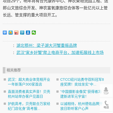
项目29个，明年将有合元康养中心、神农架物流园工程、送
郎山文旅综合开发、神农富氧康旅综合体等一批亿元以上管
长远、管支撑的重大项目开工。
:
湖北鄂州：梁子湖大河蟹重振品牌
:
武汉“家乡好蟹”爬上电商平台，加速拓展线上市场
相关推荐
武汉：超大商业体竞相开业
CTCC绍兴站勇夺双料冠军8
一年新落户300家首店
座奖牌！奕炫坐实“中...
直面消费者真实声音！贝壳
“中国摄影金像奖”获得者冯
杭州站举办客户见面日
建新进军元宇宙！
护航高考，贝壳联合万家经
以诚相待，杭州德佑品牌开
纪门店化身“高考服...
放日聆听客户心声