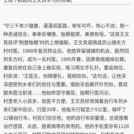
上线下掀起向王文艮学习的热潮。
“守三千老少健康，漫漫巡医路，单车可坏，热心不改；抱一
种赤诚信念，拳拳反哺情，独臂能撑，美德有恒。”这是王文
艮获评“荆楚楷模”时的上榜楹联。王文艮是随县厉山镇东方
村村医。1988年复员转业后，他放弃留城镇的机会，毅然回
到东方村，成为一名村医。1995年春，因患骨癌锯掉右臂。
康复后他在自己身上做实验，练习用左手扎针。重返岗位，
村民说：“王医生，你随便扎，我相信你。”这句话，让他深
深感受到乡亲们的信任与需要。借助牙齿撕开针剂包，靠双
腿夹稳注射液……他始终坚守基层，独臂行医问诊。
村里老人小孩多，就医不方便，王文艮经常骑着自行车到乡
亲们家中巡诊。行医33年，他每天行程至少5公里，骑坏了
12辆自行车。村民们信任他，他的自行车前篓里，总是放着
治疗感冒、炎症、肠胃病等的常用药。他的手机里存有1128