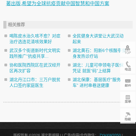
著出版,希望为全球抗疫贡献中国智慧和中国方案
相关推荐
喝陈皮水治久咳不愈？对症
全民健身大讲堂让大武汉动
治疗选连花清咳效果好
起来
武汉多个街道新时代文明实
湖北黄石：阳新6个核酸亭变
践所推广“抗疫共享...
身发热诊疗站
协和医院西院区在武汉经开
湖北：儿童可申领电子医保
区再次扩容
凭证 就医“码”上结算
湖北丹江口市：三万户脱贫
湖北保康：基层医疗“服务
人口签约家庭医生
车” 进村串巷送健康
版权所有 ©2026 湖北新闻网 |
| 广告|内容|合作微信：
ZYHXW2050
|