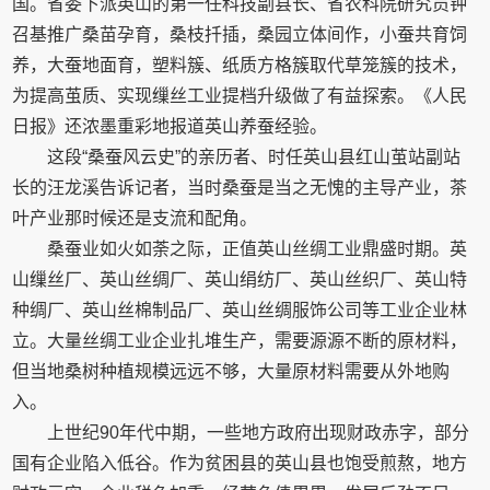
国。省委下派英山的第一任科技副县长、省农科院研究员钟
召基推广桑苗孕育，桑枝扦插，桑园立体间作，小蚕共育饲
养，大蚕地面育，塑料簇、纸质方格簇取代草笼簇的技术，
为提高茧质、实现缫丝工业提档升级做了有益探索。《人民
日报》还浓墨重彩地报道英山养蚕经验。
这段“桑蚕风云史”的亲历者、时任英山县红山茧站副站
长的汪龙溪告诉记者，当时桑蚕是当之无愧的主导产业，茶
叶产业那时候还是支流和配角。
桑蚕业如火如荼之际，正值英山丝绸工业鼎盛时期。英
山缫丝厂、英山丝绸厂、英山绢纺厂、英山丝织厂、英山特
种绸厂、英山丝棉制品厂、英山丝绸服饰公司等工业企业林
立。大量丝绸工业企业扎堆生产，需要源源不断的原材料，
但当地桑树种植规模远远不够，大量原材料需要从外地购
入。
上世纪90年代中期，一些地方政府出现财政赤字，部分
国有企业陷入低谷。作为贫困县的英山县也饱受煎熬，地方