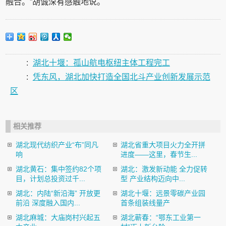
融合。”胡诚深有感触地说。
:
湖北十堰：孤山航电枢纽主体工程完工
:
凭东风，湖北加快打造全国北斗产业创新发展示范
区
相关推荐
湖北现代纺织产业“布”同凡
湖北省重大项目火力全开拼
响
进度——这里，春节生...
湖北黄石：集中签约82个项
湖北：激发新动能 全力促转
目，计划总投资过千...
型 产业结构迈向中...
湖北：内陆“新沿海” 开放更
湖北十堰：远景零碳产业园
前沿 深度融入国内...
首条组装线量产
湖北麻城：大庙岗村兴起五
湖北蕲春：“鄂东工业第一