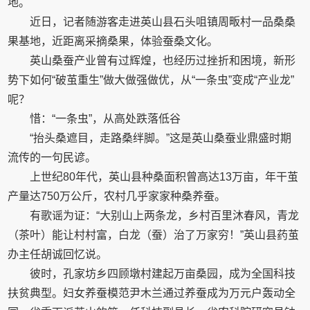
地。
近日，记者随游客走进英山县石头咀镇周畈村一品桑桑
果基地，近距离采摘桑果，体验蚕桑文化。
英山桑蚕产业曾有过辉煌，也经历过挫折和困境，新形
势下如何“破茧重生”做大做强做优，从“一条虫”变成“产业龙”
呢？
惜：“一条虫”，从高处跌落低谷
“抬头桑遮目，走路桑绊脚。”这是英山桑蚕业鼎盛时期
流传的一句民谚。
上世纪80年代，英山县种桑面积曾高达13万亩，年干茧
产量达750万公斤，农村几乎家家种桑养蚕。
有歌谣为证：“大别山上两条龙，乡村百里沐春风，青龙
（茶叶）能让村村富，白龙（蚕）治了万家穷！”英山县药茧
办主任胡诚回忆说。
彼时，孔家坊乡四顾墩村建起万亩桑园，成为全国科技
扶贫典型。妇女养蚕模范尹木兰通过养蚕成为万元户轰动全