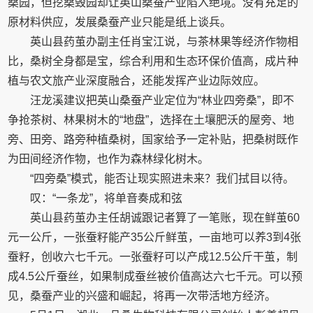
桑园，但挖桑毁园却让英山桑蚕产业陷入绝境。没有充足的
原材料供应，发展桑蚕产业只能是纸上谈兵。
英山县药茧办副主任肖宝江说，与茶林果等经济作物相
比，桑树全身都是宝，综合利用和生态环保价值高，成片种
植与农文旅产业深度融合，还能发挥产业边际效应。
汪龙溪建议把英山桑蚕产业定位为“林业四旁桑”，即不
争抢茶树、林果树木的“地盘”，选择在土壤肥沃的屋旁、地
旁、田旁、路旁种植桑树，国家给予一定补贴，把桑树既作
为田间经济作物，也作为森林绿化树木。
“四旁桑”模式，能否让现实照进未来？我们拭目以待。
叹：“一条龙”，将单音奏成和弦
英山县药茧办主任胡诚跟记者算了一笔账，现在鲜茧60
元一公斤，一张蚕籽能产35公斤鲜茧，一亩地可以养3到4张
蚕籽，创收六七千元。一张蚕籽可以产成12.5公斤干茧，制
成4.5公斤蚕丝，如果制成蚕丝被价值高达六七千元。可以预
见，桑蚕产业的兴盛和崛起，将再一次带活地方经济。