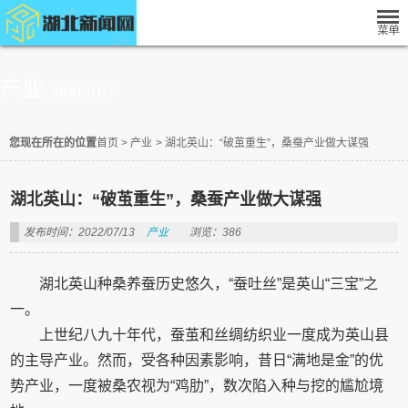
产业
INDUSTRY
您现在所在的位置
首页
>
产业
>
湖北英山：“破茧重生”，桑蚕产业做大谋强
湖北英山：“破茧重生”，桑蚕产业做大谋强
发布时间：2022/07/13
产业
浏览：386
湖北英山种桑养蚕历史悠久，“蚕吐丝”是英山“三宝”之
一。
上世纪八九十年代，蚕茧和丝绸纺织业一度成为英山县
的主导产业。然而，受各种因素影响，昔日“满地是金”的优
势产业，一度被桑农视为“鸡肋”，数次陷入种与挖的尴尬境