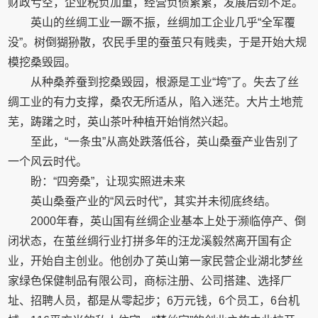
财政亏空，企业税负加重，经营负债累累，发展后劲不足。
英山的丝绸工业一蹶不振，丝绸加工企业几乎“全军覆
没”。树倒猢狲散，农民手里的蚕茧只有贱卖，于是开始大规
模挖桑毁园。
从种桑养蚕到挖桑毁园，根源是工业“垮”了。失去了丝
绸工业的有力支撑，桑农无所适从，陷入迷茫。大片土地荒
芜，踌躇之时，英山茶叶种植开始悄然兴起。
至此，“一条虫”从高处跌落低谷，英山桑蚕产业告别了
一个风云时代。
盼：“四旁桑”，让现实照进未来
英山桑蚕产业的“风云时代”，其实并未彻底终结。
2000年春，英山国有丝绸企业基本上处于濒临停产、倒
闭状态，在茧丝绸行业打拼多年的汪龙溪毅然离开国有企
业，开始自主创业。他创办了英山第一家民营企业湖北梦丝
家绿色保健制品有限公司，商标注册、公司搭建、选择厂
址、招聘人员，都是从零起步；6万元钱，6个员工，6台机