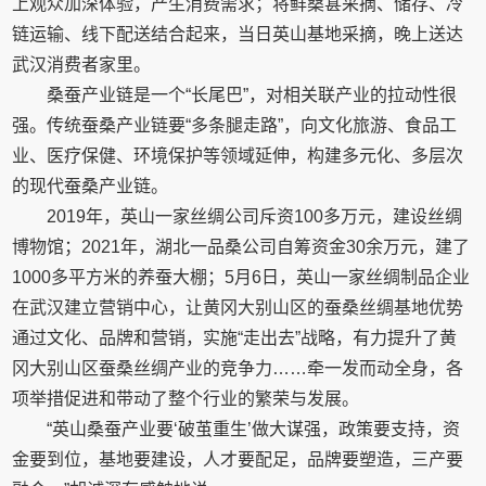
上观众加深体验，产生消费需求；将鲜桑葚采摘、储存、冷
链运输、线下配送结合起来，当日英山基地采摘，晚上送达
武汉消费者家里。
桑蚕产业链是一个“长尾巴”，对相关联产业的拉动性很
强。传统蚕桑产业链要“多条腿走路”，向文化旅游、食品工
业、医疗保健、环境保护等领域延伸，构建多元化、多层次
的现代蚕桑产业链。
2019年，英山一家丝绸公司斥资100多万元，建设丝绸
博物馆；2021年，湖北一品桑公司自筹资金30余万元，建了
1000多平方米的养蚕大棚；5月6日，英山一家丝绸制品企业
在武汉建立营销中心，让黄冈大别山区的蚕桑丝绸基地优势
通过文化、品牌和营销，实施“走出去”战略，有力提升了黄
冈大别山区蚕桑丝绸产业的竞争力……牵一发而动全身，各
项举措促进和带动了整个行业的繁荣与发展。
“英山桑蚕产业要‘破茧重生’做大谋强，政策要支持，资
金要到位，基地要建设，人才要配足，品牌要塑造，三产要