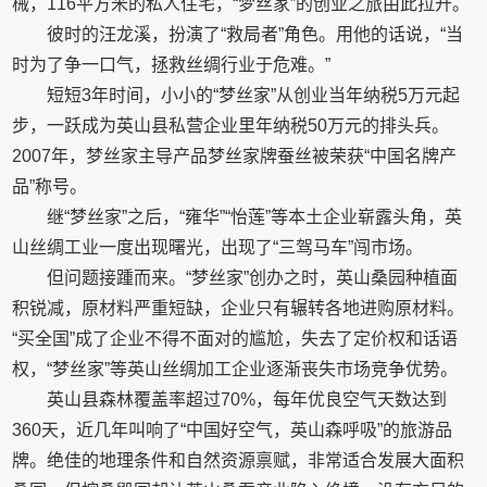
械，116平方米的私人住宅，“梦丝家”的创业之旅由此拉开。
彼时的汪龙溪，扮演了“救局者”角色。用他的话说，“当
时为了争一口气，拯救丝绸行业于危难。”
短短3年时间，小小的“梦丝家”从创业当年纳税5万元起
步，一跃成为英山县私营企业里年纳税50万元的排头兵。
2007年，梦丝家主导产品梦丝家牌蚕丝被荣获“中国名牌产
品”称号。
继“梦丝家”之后，“雍华”“怡莲”等本土企业崭露头角，英
山丝绸工业一度出现曙光，出现了“三驾马车”闯市场。
但问题接踵而来。“梦丝家”创办之时，英山桑园种植面
积锐减，原材料严重短缺，企业只有辗转各地进购原材料。
“买全国”成了企业不得不面对的尴尬，失去了定价权和话语
权，“梦丝家”等英山丝绸加工企业逐渐丧失市场竞争优势。
英山县森林覆盖率超过70%，每年优良空气天数达到
360天，近几年叫响了“中国好空气，英山森呼吸”的旅游品
牌。绝佳的地理条件和自然资源禀赋，非常适合发展大面积