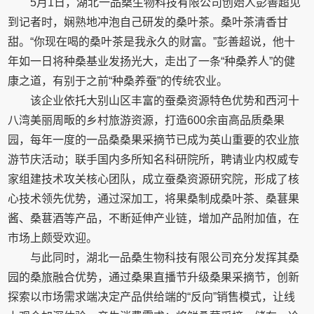
5月1日，湖北一品桑生物科技有限公司创始人彭善超见
到记者时，娴熟地冲泡自己研发的桑叶茶。桑叶茶清香甘
甜。“你现在喝的桑叶茶是我永久的财富。”彭善超说，他十
年如一日将种桑基业发扬光大，走出了一条“种桑养人”的健
康之道，有别于之前“种桑养蚕”的传统农业。
该企业依托大别山区丰富的蚕桑资源特色优势和西河十
八湾美丽周畈的乡村旅游资源，打造600余亩高品质桑果
园，每年一度的一品桑桑果采摘节已成为英山重要的农业旅
游节庆活动；联手国内多所知名科研院所，聘请业内权威专
家组建技术攻关核心团队，成立蚕桑资源研究院，形成了核
心技术领先优势，通过深加工，将果桑制成桑叶茶、桑葚果
酱、桑葚酒等产品，不断延伸产业链，增加产品附加值，在
市场上颇受欢迎。
与此同时，湖北一品桑生物科技有限公司充分发挥其桑
园的桑旅融合优势，通过桑果直播节升级桑果采摘节，创新
探索以市场需求端决定产品供给端的“反向”销售模式，让线