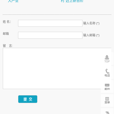
大产业
村”迈上新台阶
姓 名：
输入名称 (*)
邮箱
输入邮箱 (*)
留 言: