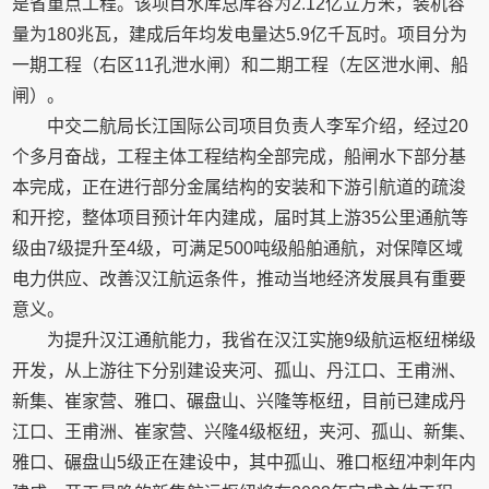
是省重点工程。该项目水库总库容为2.12亿立方米，装机容
量为180兆瓦，建成后年均发电量达5.9亿千瓦时。项目分为
一期工程（右区11孔泄水闸）和二期工程（左区泄水闸、船
闸）。
中交二航局长江国际公司项目负责人李军介绍，经过20
个多月奋战，工程主体工程结构全部完成，船闸水下部分基
本完成，正在进行部分金属结构的安装和下游引航道的疏浚
和开挖，整体项目预计年内建成，届时其上游35公里通航等
级由7级提升至4级，可满足500吨级船舶通航，对保障区域
电力供应、改善汉江航运条件，推动当地经济发展具有重要
意义。
为提升汉江通航能力，我省在汉江实施9级航运枢纽梯级
开发，从上游往下分别建设夹河、孤山、丹江口、王甫洲、
新集、崔家营、雅口、碾盘山、兴隆等枢纽，目前已建成丹
江口、王甫洲、崔家营、兴隆4级枢纽，夹河、孤山、新集、
雅口、碾盘山5级正在建设中，其中孤山、雅口枢纽冲刺年内