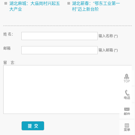
湖北麻城：大庙岗村兴起五
湖北蕲春：“鄂东工业第一
大产业
村”迈上新台阶
姓 名：
输入名称 (*)
邮箱
输入邮箱 (*)
留 言: