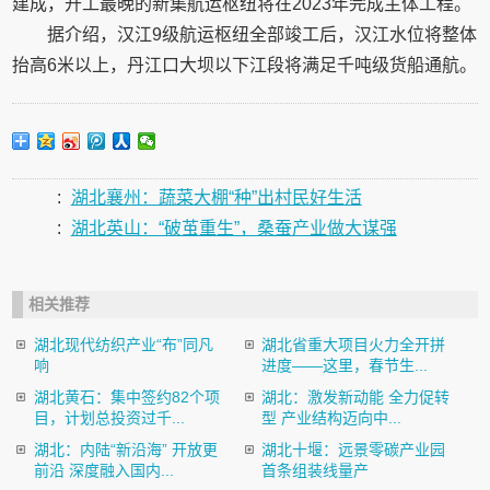
建成，开工最晚的新集航运枢纽将在2023年完成主体工程。
据介绍，汉江9级航运枢纽全部竣工后，汉江水位将整体
抬高6米以上，丹江口大坝以下江段将满足千吨级货船通航。
:
湖北襄州：蔬菜大棚“种”出村民好生活
:
湖北英山：“破茧重生”，桑蚕产业做大谋强
相关推荐
湖北现代纺织产业“布”同凡
湖北省重大项目火力全开拼
响
进度——这里，春节生...
湖北黄石：集中签约82个项
湖北：激发新动能 全力促转
目，计划总投资过千...
型 产业结构迈向中...
湖北：内陆“新沿海” 开放更
湖北十堰：远景零碳产业园
前沿 深度融入国内...
首条组装线量产