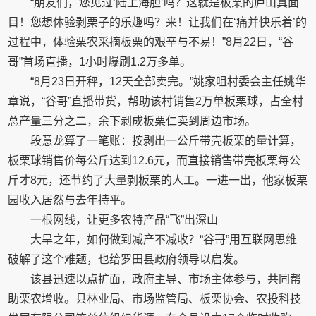
“朋友们，您见过‘陆上海胆’吗？这就是板栗的庐山真面
目！您想体验剥栗子的乐趣吗？来！让我们在‘痛并快乐着’的
过程中，体验栗农采摘板栗的艰辛与不易！”8月22日，“谷
哥”首场直播，1小时爆刷1.2万多单。
“8月23日开秤，12天全部卖完。”姚家咀村委会主任姚华
章说，“谷哥”直播带货，帮助该村销售2万单板栗球，占全村
总产量三分之二，余下剥成板栗仁卖到周边市场。
段意龙算了一笔账：按剥出一公斤带壳板栗的量计算，
板栗球销售价每公斤达到12.6元，而直接销售带壳板栗每公
斤才8元，还节约了大量剥板栗的人工。一进一出，他家板栗
园收入居然与去年持平。
一根网线，让更多农特产品“飞”出深山
大旱之年，如何做到减产不减收？“谷哥”用互联网思维
破解了这个难题，也给罗田县政府领导以启发。
该县迅速以点扩面，政府主导、市场主体参与，共同帮
助栗农增收。县林业局、市场监管局、板栗协会、农投科技