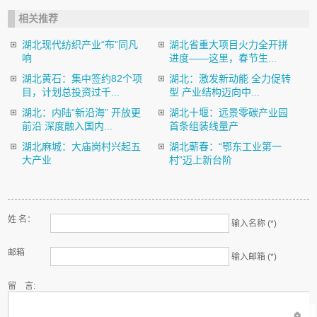
相关推荐
湖北现代纺织产业“布”同凡
湖北省重大项目火力全开拼
响
进度——这里，春节生...
湖北黄石：集中签约82个项
湖北：激发新动能 全力促转
目，计划总投资过千...
型 产业结构迈向中...
湖北：内陆“新沿海” 开放更
湖北十堰：远景零碳产业园
前沿 深度融入国内...
首条组装线量产
湖北麻城：大庙岗村兴起五
湖北蕲春：“鄂东工业第一
大产业
村”迈上新台阶
姓 名：
输入名称 (*)
邮箱
输入邮箱 (*)
留 言: