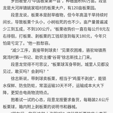
罗田被誉为“中国板栗第一县”，种植面积60万亩。段意
龙是大河岸镇姚家咀村的板栗大户，有120亩板栗园。
段意龙说，板栗本是耐旱植物，但今年高温干旱持续时
间长，导致板栗个头小，小树枯死的也不少。亩产量普遍减
少三到五成，不到100公斤。“板栗收购价一直在每公斤8元左
右徘徊，打板栗、剥板栗的工钱却涨到每天180元，今年只
怕是亏定了。”他一脸愁容。
“减少工序，直接带刺球卖！”见栗农困难，骆驼坳镇燕
窝湾村第一书记、助农主播“谷哥”徐志新找上门来。
段意龙觉得不可思议，“板栗球浑身带刺，城里人见都没
见过，敢买吗？会剥吗？”
徐志新说，带刺球卖板栗，相当于“鸡蛋不剥皮”，能锁
水保鲜、防虫防蛀，常温运输10天不坏，运输成本大大下
降，更契合电商物流特点。
抱着试一试的心态，段意龙按要求备货，每箱装2.6公斤
板栗球，箱内附上剥板栗的说明书和器械。