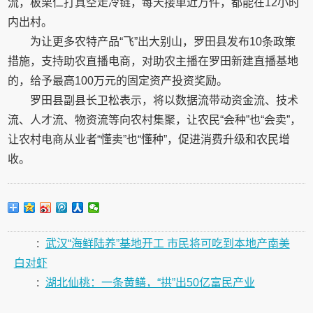
流，板栗仁打真空走冷链，每天接单近万件，都能在12小时
内出村。
为让更多农特产品“飞”出大别山，罗田县发布10条政策
措施，支持助农直播电商，对助农主播在罗田新建直播基地
的，给予最高100万元的固定资产投资奖励。
罗田县副县长卫松表示，将以数据流带动资金流、技术
流、人才流、物资流等向农村集聚，让农民“会种”也“会卖”，
让农村电商从业者“懂卖”也“懂种”，促进消费升级和农民增
收。
:
武汉“海鲜陆养”基地开工 市民将可吃到本地产南美
白对虾
:
湖北仙桃：一条黄鳝，“拱”出50亿富民产业