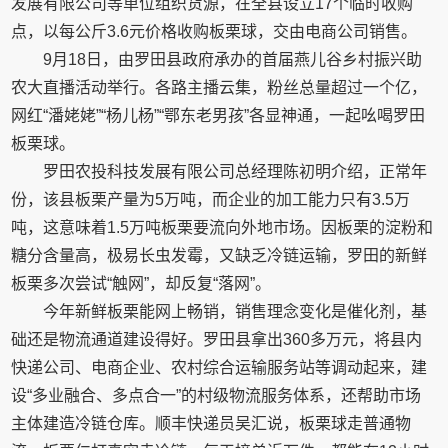
发展有限公司等单位组织货源，在全县设立17个临时收购
点，以每公斤3.6元价格收购板栗球，交由电商公司销售。
9月18日，由罗田县政府承办的首届燕儿谷乡村振兴助
农大直播活动举行。各路主播云集，粉丝总量超过一个亿，
网红“潘姥姥”“杨儿杨”“鄂东老男孩”各显神通，一起吆喝罗田
板栗球。
罗田农投科技发展有限公司总经理陈初明介绍，正常年
份，该县板栗产量为5万吨，而企业的加工能力只有3.5万
吨，这意味着1.5万吨板栗要流向外地市场。因板栗的淀粉和
糖分含量高，极易长虫发霉，又缺乏冷链运输，罗田的新鲜
板栗多次尝试“触网”，却反复“落网”。
今年新鲜板栗能网上畅销，销售理念变化是催化剂，基
础还是物流通道建设得好。罗田县拿出360多万元，将县内
快递公司、电商企业、农村综合运输服务站等调动起来，建
设“多业融合、多点合一”的村级物流服务体系，还帮助市场
主体建造冷链仓库。顺丰快递员吴汇说，板栗球走普通物