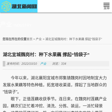
产业
INDUSTRY
您现在所在的位置
首页
>
产业
>
湖北宜城魏岗村：种下水果藕 撑起“钱袋子”
湖北宜城魏岗村：种下水果藕 撑起“钱袋子”
发布时间：2022/10/10
产业
浏览：334
今年以来，湖北襄阳宜城市郑集镇魏岗村因地制宜大力
发展水果藕等特色种植，拓宽增收渠道，撑起了当地群众的
“钱袋子”。
眼下，正值莲藕收获季节。连日来，在魏岗村莲藕产业
园，藕农们正忙着冲挖、清洗、分拣、装运，一派忙碌景