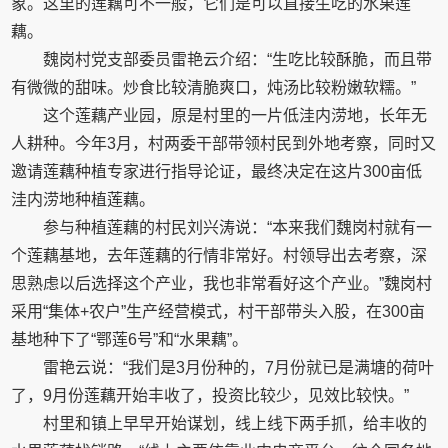
象。这里的莲藕可不一般，它们是可以直接生吃的水果莲
藕。
魏岗村党支部委员雷艳云介绍：“生吃比较酥脆，而且带
有微微的甜味。炒食比较清脆爽口，炖汤比较粉嫩软糯。”
这个莲藕产业园，原是村里的一片低洼内涝地，长年无
人耕种。今年3月，村两委干部带领村民到外地考察，同时又
邀请莲藕种植专家进行指导论证，最终决定在这片300亩低
洼内涝地种植莲藕。
参与种植莲藕的村民刘兴涛说：“本来我们魏岗村就有一
个莲藕基地，去年莲藕的行情非常好。村领导出去考察，深
思熟虑以后选择这个产业，我也非常看好这个产业。”魏岗村
采用“集体+农户”生产经营模式，村干部带头入股，在300亩
基地种下了“鄂莲6号”和“水果藕”。
雷艳云说：“我们是3月份种的，7月份就已是满塘的荷叶
了，9月份莲藕开始丰收了，投资比较少，见效比较快。”
村里和镇上早早开始谋划，线上线下两手抓，给丰收的