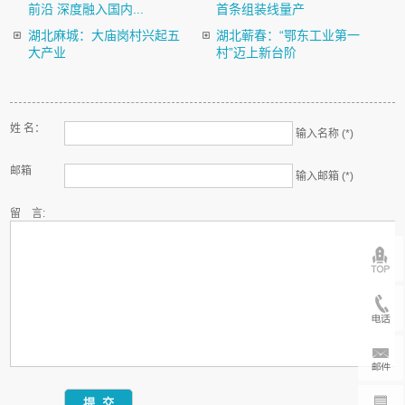
前沿 深度融入国内...
首条组装线量产
湖北麻城：大庙岗村兴起五
湖北蕲春：“鄂东工业第一
大产业
村”迈上新台阶
姓 名：
输入名称 (*)
邮箱
输入邮箱 (*)
留 言: