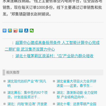
水果莲藕找销路。“线上主要依靠业内电商平台，往全国各地
销售，现在每天订单1000多份，线下主要通过订单销售和批
发。”郑集镇副镇长赵树娟说。
:
超算中心建成具备投用条件 人工智能计算中心完成
二期扩容 武汉集齐双算力中心
:
湖北十堰茅箭区浪溪村：“瓜”产业助力群众增收
相关推荐
湖北现代纺织产业“布”同凡
湖北省重大项目火力全开拼
响
进度——这里，春节生...
湖北黄石：集中签约82个项
湖北：激发新动能 全力促转
目，计划总投资过千...
型 产业结构迈向中...
湖北：内陆“新沿海” 开放更
湖北十堰：远景零碳产业园