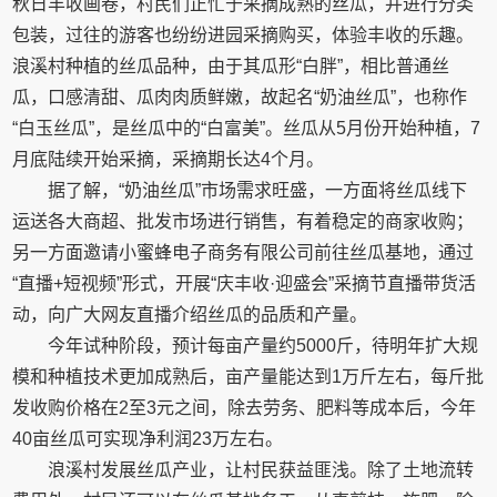
秋日丰收画卷，村民们正忙于采摘成熟的丝瓜，并进行分类
包装，过往的游客也纷纷进园采摘购买，体验丰收的乐趣。
浪溪村种植的丝瓜品种，由于其瓜形“白胖”，相比普通丝
瓜，口感清甜、瓜肉肉质鲜嫩，故起名“奶油丝瓜”，也称作
“白玉丝瓜”，是丝瓜中的“白富美”。丝瓜从5月份开始种植，7
月底陆续开始采摘，采摘期长达4个月。
据了解，“奶油丝瓜”市场需求旺盛，一方面将丝瓜线下
运送各大商超、批发市场进行销售，有着稳定的商家收购；
另一方面邀请小蜜蜂电子商务有限公司前往丝瓜基地，通过
“直播+短视频”形式，开展“庆丰收·迎盛会”采摘节直播带货活
动，向广大网友直播介绍丝瓜的品质和产量。
今年试种阶段，预计每亩产量约5000斤，待明年扩大规
模和种植技术更加成熟后，亩产量能达到1万斤左右，每斤批
发收购价格在2至3元之间，除去劳务、肥料等成本后，今年
40亩丝瓜可实现净利润23万左右。
浪溪村发展丝瓜产业，让村民获益匪浅。除了土地流转