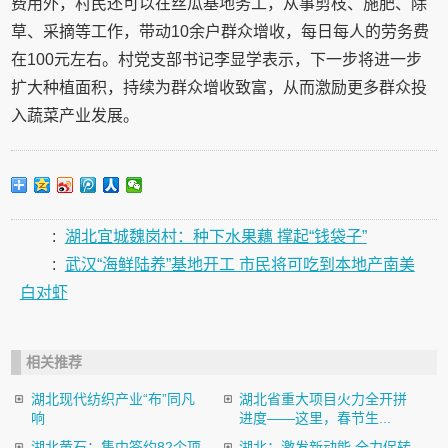
费用外，村民还可以在丝瓜基地务工，从事剪枝、施肥、除
草、采摘等工作，带动10余户群众增收，每日每人的劳务费
在100元左右。村党支部书记李显学表示，下一步将进一步
扩大种植面积，持续为群众增收致富，从而激励更多群众投
入蔬菜产业发展。
:
湖北宜城魏岗村：种下水果藕 撑起“钱袋子”
:
武汉“海鲜陆养”基地开工 市民将可吃到本地产南美
白对虾
相关推荐
湖北现代纺织产业“布”同凡
湖北省重大项目火力全开拼
响
进度——这里，春节生...
湖北黄石：集中签约82个项
湖北：激发新动能 全力促转