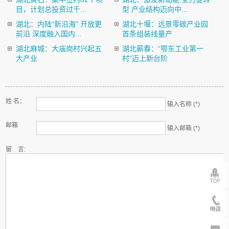
目，计划总投资过千...
型 产业结构迈向中...
湖北：内陆“新沿海” 开放更
湖北十堰：远景零碳产业园
前沿 深度融入国内...
首条组装线量产
湖北麻城：大庙岗村兴起五
湖北蕲春：“鄂东工业第一
大产业
村”迈上新台阶
姓 名：
输入名称 (*)
邮箱
输入邮箱 (*)
留 言: