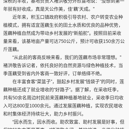
深秋的丰收，基地负责人褚洪敬分外欣喜地说：“没想到第一
年就有好收成，真是天公作美，佳‘藕’天成。”
近年来，积玉口镇政府积极引导农村、农户转变农业种
植模式，拥有适宜莲藕生长的田土水质和优良的品种优势，
莲藕种植自然成为带动乡村发展的“新船舵”。按照目前采收
量来看，该基地亩产量可达750公斤，预计可收获150余万公
斤莲藕。
“从此前的客商反映来看，我们的莲藕市场非常理想。”
褚洪敬告诉记者，依托良好的自然资源与绿色种植技术，当
季莲藕受到省内外客商一致好评，订单络绎不绝。
在丰富食客“菜篮子”，鼓起乡村发展“钱袋子”的同时，莲
藕种植还成了就业增收的“好路子”。据了解，在采收旺季，
共有50余名周边村民前来莲藕种植基地就业，采收季日均收
入可达800至1000余元。通过发展莲藕种植，实现农民增收
和村集体经济持续壮大，助力乡村振兴。
“因水而生，因水而收。助农致富、助村发展是好事，但