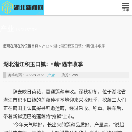
产业
INDUSTRY
您现在所在的位置
首页
>
产业
>
湖北潜江积玉口镇：“藕”遇丰收季
湖北潜江积玉口镇：“藕”遇丰收季
发布时间：2022/12/02
产业
浏览：299
辞去映日荷花，喜迎莲藕丰收。深秋初冬，位于湖北省
潜江市积玉口镇的莲藕种植基地迎来采收旺季，挖藕工人们
正在藕田里认真探寻鲜嫩莲藕，经过采收、称重、装车后，
带着新鲜泥巴的莲藕将“抢鲜”上市。
“今年天气晴好，长出来的莲藕品质好、产量高。”说起