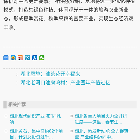
保护好生态更是要事。”褚洪敬介绍，基地将进一步优化种植
模式，打造集绿色种植、休闲观光于一体的旅游农业新业
态，形成夏季赏花、秋季采藕的富民产业，实现生态经济双
丰收。
:
湖北恩施：油茶花开幸福来
:
湖北老河口油房湾村：产业园年产值过亿
相关推荐
湖北现代纺织产业“布”同凡
湖北省重大项目火力全开拼
响
进度——这里，春节生...
湖北黄石：集中签约82个项
湖北：激发新动能 全力促转
目，计划总投资过千...
型 产业结构迈向中...