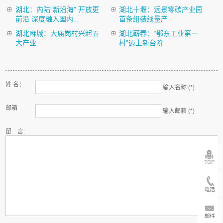
湖北：内陆“新沿海” 开放更
湖北十堰：远景零碳产业园
前沿 深度融入国内...
首条组装线量产
湖北麻城：大庙岗村兴起五
湖北蕲春：“鄂东工业第一
大产业
村”迈上新台阶
姓 名：
输入名称 (*)
邮箱
输入邮箱 (*)
留 言: