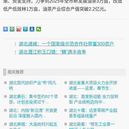
策、资金支持，力争到2025年全市新发展油茶3万亩，改造
低产低效林1万亩，油茶产业综合产值突破2.2亿元。
:
湖北通城：一个国家级示范合作社带富300农户
:
湖北潜江积玉口镇：“藕”遇丰收季
相关推荐
湖北现代纺织产业“布”同凡
湖北省重大项目火力全开拼
响
进度——这里，春节生...
湖北黄石：集中签约82个项
湖北：激发新动能 全力促转
目，计划总投资过千...
型 产业结构迈向中...
湖北：内陆“新沿海” 开放更
湖北十堰：远景零碳产业园
前沿 深度融入国内...
首条组装线量产
湖北麻城：大庙岗村兴起五
湖北蕲春：“鄂东工业第一