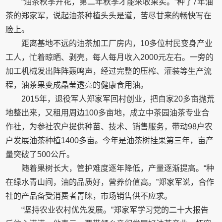
“油茶秋季开花，第二年秋季才能采收果实。”种了7年油
茶的郑家军，说起油茶种植头头是道，苦尽甘来的畅快写在
脸上。
距离基地不远的油茶加工厂房内，10多位村民变身产业
工人，忙着晾晒、剥壳，每人每月收入2000元左右。一旁的
加工机械发出阵阵轰鸣声，经过完整的压榨、灌装等生产流
程，油茶果变成晶莹透亮的健康食用油。
2015年，退役军人郑家军回村创业，把自家20多亩抛荒
地整出来，又租用周边100多亩地，成立中茶园油茶专业合
作社，为参社农户提供种苗、技术、销售服务，带动98户农
户发展油茶种植1400多亩。今年是油茶树挂果第三年，亩产
量突破了500公斤。
随着果树长大，管护难度逐年降低，产量逐渐提高。“种
在绿水青山间，油的品质好，营养价值高。”郑家军说，合作
社的产品备受消费者青睐，市场销售供不应求。
“坚持农业农村优先发展。”郑家军学习党的二十大报告