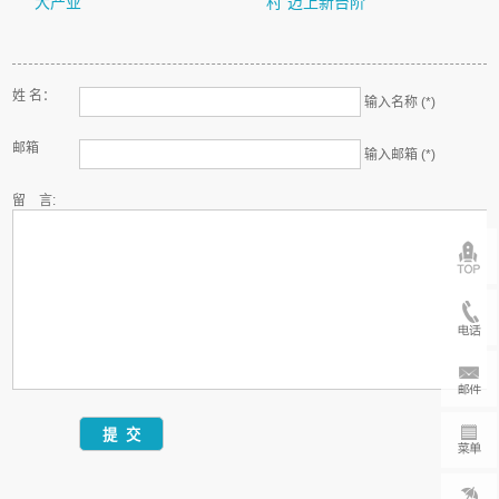
大产业
村”迈上新台阶
姓 名：
输入名称 (*)
邮箱
输入邮箱 (*)
留 言: