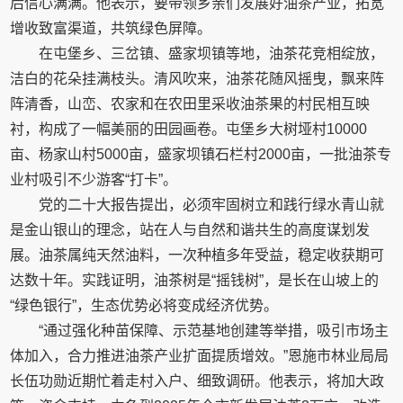
后信心满满。他表示，要带领乡亲们发展好油茶产业，拓宽
增收致富渠道，共筑绿色屏障。
在屯堡乡、三岔镇、盛家坝镇等地，油茶花竞相绽放，
洁白的花朵挂满枝头。清风吹来，油茶花随风摇曳，飘来阵
阵清香，山峦、农家和在农田里采收油茶果的村民相互映
衬，构成了一幅美丽的田园画卷。屯堡乡大树垭村10000
亩、杨家山村5000亩，盛家坝镇石栏村2000亩，一批油茶专
业村吸引不少游客“打卡”。
党的二十大报告提出，必须牢固树立和践行绿水青山就
是金山银山的理念，站在人与自然和谐共生的高度谋划发
展。油茶属纯天然油料，一次种植多年受益，稳定收获期可
达数十年。实践证明，油茶树是“摇钱树”，是长在山坡上的
“绿色银行”，生态优势必将变成经济优势。
“通过强化种苗保障、示范基地创建等举措，吸引市场主
体加入，合力推进油茶产业扩面提质增效。”恩施市林业局局
长伍功勋近期忙着走村入户、细致调研。他表示，将加大政