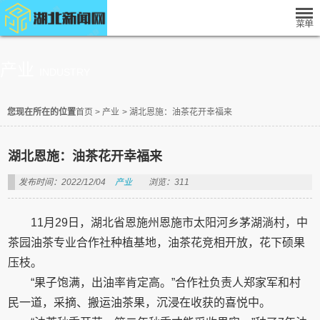
产业
INDUSTRY
您现在所在的位置
首页
>
产业
>
湖北恩施：油茶花开幸福来
湖北恩施：油茶花开幸福来
发布时间：2022/12/04
产业
浏览：311
11月29日，湖北省恩施州恩施市太阳河乡茅湖淌村，中
茶园油茶专业合作社种植基地，油茶花竞相开放，花下硕果
压枝。
“果子饱满，出油率肯定高。”合作社负责人郑家军和村
民一道，采摘、搬运油茶果，沉浸在收获的喜悦中。