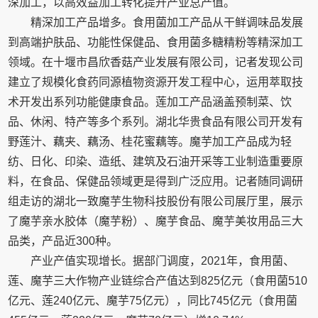
深加工，以高效益加工转化提升产业总产值。
精深加工产品增多。食用菌加工产品从干鲜调味品发展
到高端护肤品、功能性保健品、食用菌多糖精粉等精深加工
领域。在十堰市昌欣香菇产业发展有限公司，记者发现公司
建立了规模化食药同源植物资源开发工程中心，运用萃取技
术开发出系列功能健康食品。莲加工产品涵盖预制菜、饮
品、休闲、特产等多个系列。湖北华贵食品有限公司开发有
野莲汁、藕夹、藕汤、桂花蜜藕等。魔芋加工产品成为轻
纺、日化、印染、造纸、建筑及石油开采等工业制造重要原
料，在食品、保健品领域更是得到广泛应用。记者随同调研
组走访的湖北一致魔芋生物科技股份有限公司展厅里，展示
了魔芋亲水胶体（魔芋粉）、魔芋食品、魔芋美妆用品三大
品类，产品近300种。
产业产值实现增长。据部门调度，2021年，食用菌、
莲、魔芋三大作物产业链综合产值达到825亿元（食用菌510
亿元、莲240亿元、魔芋75亿元），同比745亿元（食用菌