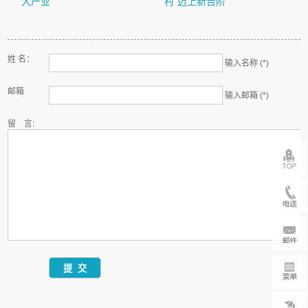
大产业
村”迈上新台阶
姓 名：
输入名称 (*)
邮箱
输入邮箱 (*)
留 言: