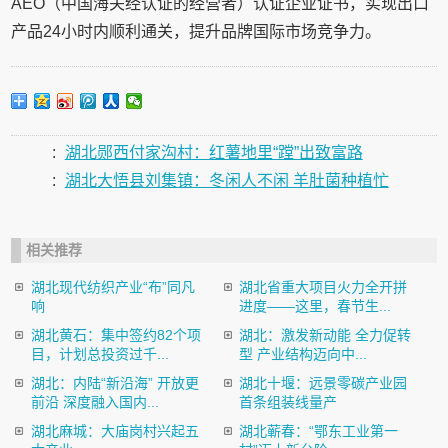
AEO（中国海关经认证的经营者）认证企业证书，实现出口
产品24小时内顺利通关，提升品牌国际市场竞争力。
:
湖北郧西付家沟村：红薯地里“蹚”出致富路
:
湖北大悟县刘集镇：冬闲人不闲 羊肚菌种植忙
相关推荐
湖北现代纺织产业“布”同凡
湖北省重大项目火力全开拼
响
进度——这里，春节生...
湖北黄石：集中签约82个项
湖北：激发新动能 全力促转
目，计划总投资过千...
型 产业结构迈向中...
湖北：内陆“新沿海” 开放更
湖北十堰：远景零碳产业园
前沿 深度融入国内...
首条组装线量产
湖北麻城：大庙岗村兴起五
湖北蕲春：“鄂东工业第一