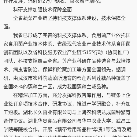
作社发展，辐射近2万户菇农、菜农增产增收。
科研支撑加强技术保障全面
全省蔬菜产业链坚持科技支撑体系建设，技术保障全
面。
我省已形成了完善的科技支撑体系。食用菌产业依托国
家食用菌产业技术体系、省级现代农业产业技术体系食用菌
创新团队以及省科技服务农业产业链“515”行动（协同推广）
团队，科技支撑覆盖全省。莲产业科研在品种选育与栽培技
术、病虫害防治、保鲜和贮藏加工等方面全国领先，据调
研，由武汉市农科院蔬菜所选育的鄂莲系列莲藕品种覆盖了
全国85%的莲藕主产区，成为我国莲藕主栽品种。
在精深加工方面，充分发挥科教智库作用，与链条上企
业签订多项技术合作、研发协议，推进产学研融合，补齐加
工短板。湖北长久菌业有限公司与上海农科院达成菌种繁育
合作协议。湖北华贵食品有限公司与华中农业大学、武昌工
学院等院校合作，开展《藕带专用新品种“华贵1号”选育及栽