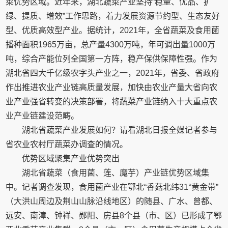
菜优势区域。近年来，湖北蔬菜产业坚持“稳量、优品、扩
绿、提质、增效”工作思路，着力发展资源节约型、生态友好
型、优质高效型产业。据统计，2021年，全省蔬菜及食用菌
播种面积1965万亩，总产量4300万吨，年可调出量1000万
吨，综合产能位列全国第一方阵，稳产保供保障性强。作为
湖北省四大千亿级农字头产业之一，2021年，省委、省政府
作出推进农业产业链高质量发展，加快由农业产量大省向农
业产业强省转变的决策部署，将蔬菜产业链纳入十大重点农
业产业链建设范畴。
湖北省蔬菜产业发展如何？请看湖北日报全媒记者参与
省农业农村厅蔬菜办调查的情况。
优势区域聚集产业优势突出
湖北省蔬菜（食用菌、莲、魔芋）产业链优势区域集
中。记者调查发现，食用菌产业在鄂北“香菇北纬31°黄金带”
（大洪山周边及荆山山脉沿线地区）的随县、广水、曾都、
远安、南漳、钟祥、郧阳、房县8个县（市、区）已形成了鄂