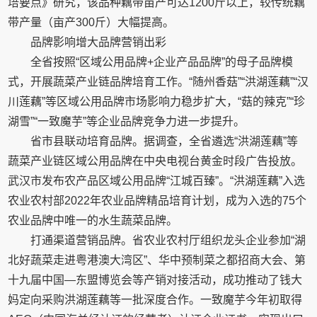
培要点》研究，该品种藕带亩产可达1200斤以上，较传统藕
带产量（亩产300斤）大幅提高。
品牌影响增大品牌营销出彩
全省按照“区域公用品牌+企业产品品牌”的母子品牌模
式，开展蔬菜产业链品牌培育工作。“随州香菇”“洪湖莲藕”“汉
川莲藕”等区域公用品牌市场影响力稳步扩大，“菇的辣克”“珍
湖雪”“一致魔芋”等企业品牌竞争力进一步提升。
省市县联动培育品牌。据调查，全省遴选“洪湖莲藕”等
蔬菜产业链区域公用品牌在中央电视台黄金时段广告投放。
武汉市发布农产品区域公用品牌“江城百臻”。“洪湖莲藕”入选
农业农村部2022年农业品牌精品培育计划，成为入选的75个
农业品牌中唯一的水生蔬菜品牌。
打通渠道营销品牌。省农业农村厅组织龙头企业参加“湖
北好蔬菜走进粤港澳大湾区”、华中预制菜之都招商大会、第
十九届中国—东盟博览会等产销对接活动，成功推动了钱大
妈定向采购洪湖莲藕等一批深度合作。一致魔芋今年初取得