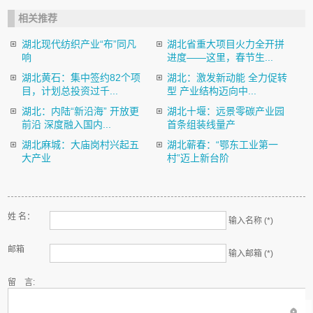
相关推荐
湖北现代纺织产业“布”同凡
湖北省重大项目火力全开拼
响
进度——这里，春节生...
湖北黄石：集中签约82个项
湖北：激发新动能 全力促转
目，计划总投资过千...
型 产业结构迈向中...
湖北：内陆“新沿海” 开放更
湖北十堰：远景零碳产业园
前沿 深度融入国内...
首条组装线量产
湖北麻城：大庙岗村兴起五
湖北蕲春：“鄂东工业第一
大产业
村”迈上新台阶
姓 名：
输入名称 (*)
邮箱
输入邮箱 (*)
留 言: