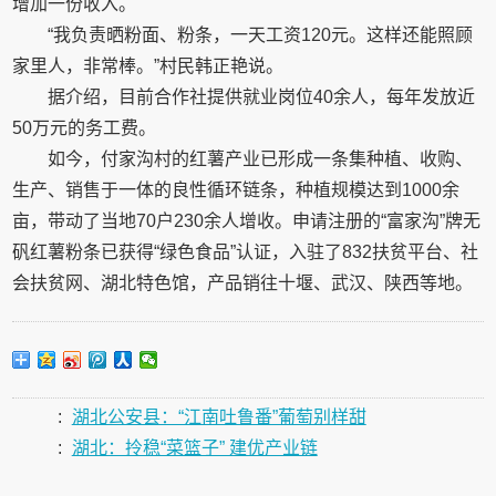
增加一份收入。
“我负责晒粉面、粉条，一天工资120元。这样还能照顾
家里人，非常棒。”村民韩正艳说。
据介绍，目前合作社提供就业岗位40余人，每年发放近
50万元的务工费。
如今，付家沟村的红薯产业已形成一条集种植、收购、
生产、销售于一体的良性循环链条，种植规模达到1000余
亩，带动了当地70户230余人增收。申请注册的“富家沟”牌无
矾红薯粉条已获得“绿色食品”认证，入驻了832扶贫平台、社
会扶贫网、湖北特色馆，产品销往十堰、武汉、陕西等地。
:
湖北公安县：“江南吐鲁番”葡萄别样甜
:
湖北：拎稳“菜篮子” 建优产业链