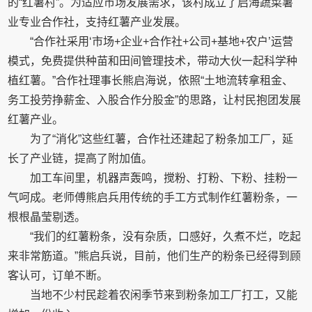
的“红薯村”。为适应市场发展需求，该村成立了启海蔬菜薯
业专业合作社，支持红薯产业发展。
“合作社采用‘市场+企业+合作社+公司+基地+农户’运营
模式，免费提供种苗和田间管理技术，带动大伙一起科学种
植红薯。”合作社理事长熊启海说，依照“土地流转拿租金、
务工投劳挣薪金、入股合作分股金”的思路，让村民抱团发展
红薯产业。
为了“消化”这些红薯，合作社还建起了粉条加工厂，延
长了产业链，提高了附加值。
加工车间里，机器声轰鸣，搅粉、打粉、下粉、挂粉一
气呵成。老师傅熊启兵用传统的手工方式制作红薯粉条，一
根根晶莹剔透。
“我们的红薯粉条，没有杂质，口感好，久煮不烂，吃起
来非常筋道。”熊启兵说，目前，他们生产的粉条已经得到顾
客认可，订单不断。
当地不少村民趁着农闲季节来到粉条加工厂打工，又能