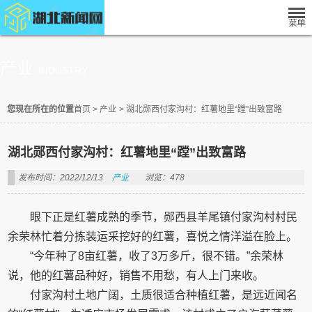
产业
INDUSTRY
您现在所在的位置
首页
>
产业
>
湖北郧西付家沟村：红薯地里“蹚”出致富路
湖北郧西付家沟村：红薯地里“蹚”出致富路
发布时间：2022/12/13
产业
浏览：478
眼下正是红薯成熟的季节，郧西县羊尾镇付家沟村村民
余荣林忙着分拣装运采挖好的红薯，喜悦之情洋溢在脸上。
“今年种了8亩红薯，收了3万多斤，很不错。”余荣林
说，他的红薯品种好，销售不用愁，有人上门来收。
付家沟村土地广阔，土质很适合种植红薯，是远近闻名