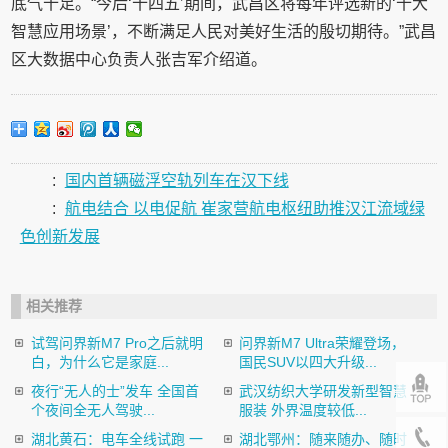
底气十足。“今后‘十四五’期间，武昌区将每年评选新的‘十大
智慧应用场景’，不断满足人民对美好生活的殷切期待。”武昌
区大数据中心负责人张吉军介绍道。
:
国内首辆磁浮空轨列车在汉下线
:
航电结合 以电促航 崔家营航电枢纽助推汉江流域绿
色创新发展
相关推荐
试驾问界新M7 Pro之后就明
问界新M7 Ultra荣耀登场，
白，为什么它是家庭...
国民SUV以四大升级...
夜行“无人的士”发车 全国首
武汉纺织大学研发新型智慧
个夜间全无人驾驶...
服装 外界温度较低...
湖北黄石：电车全线试跑 一
湖北鄂州：随来随办、随时