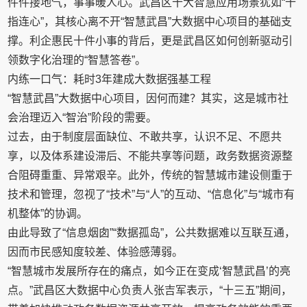
件件接地气，事事暖人心。武昌区十大智慧应用场景犹如“十
指连心”，其核心离不开“智慧武昌”大数据中心项目的基础支
撑。利企惠民十件小事的背后，更是武昌区如何创新驱动引
领数字化治理的“智慧答卷”。
内练一口气：耗时3年建成大数据强基工程
“智慧武昌”大数据中心项目，因何而建？其实，这是城市社
会治理迈入“智治”阶段的需要。
过去，由于制度层面缺位、不敢共享，认识不足、不愿共
享，以及体系建设滞后、不能共享等问题，政务数据资源整
合阻碍重重、异常艰辛。此外，传统的智慧城市建设侧重于
技术和管理，忽视了“技术”与“人”的互动、“信息化”与“城市有
机整体”的协调。
由此导致了“信息烟囱”“数据孤岛”，公共数据难以互联互通，
因而市民感知度较差、体验感薄弱。
“智慧城市发展所存在的痛点，如今正在变成‘智慧武昌’的亮
点。”武昌区大数据中心负责人张吉军表示，“十三五”期间，