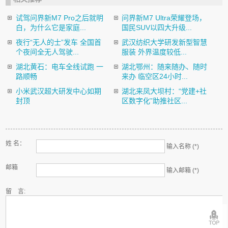
试驾问界新M7 Pro之后就明
问界新M7 Ultra荣耀登场，
白，为什么它是家庭...
国民SUV以四大升级...
夜行“无人的士”发车 全国首
武汉纺织大学研发新型智慧
个夜间全无人驾驶...
服装 外界温度较低...
湖北黄石：电车全线试跑 一
湖北鄂州：随来随办、随时
路顺畅
来办 临空区24小时...
小米武汉超大研发中心如期
湖北来凤大坝村：“党建+社
封顶
区数字化”助推社区...
姓 名：
输入名称 (*)
邮箱
输入邮箱 (*)
留 言: