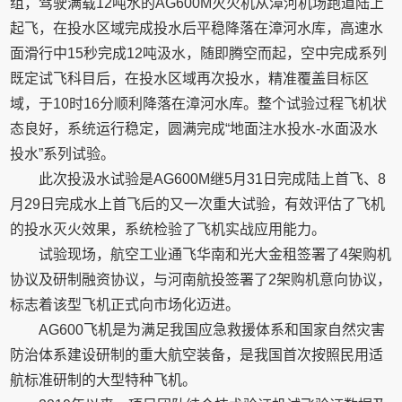
组，驾驶满载12吨水的AG600M灭火机从漳河机场跑道陆上
起飞，在投水区域完成投水后平稳降落在漳河水库，高速水
面滑行中15秒完成12吨汲水，随即腾空而起，空中完成系列
既定试飞科目后，在投水区域再次投水，精准覆盖目标区
域，于10时16分顺利降落在漳河水库。整个试验过程飞机状
态良好，系统运行稳定，圆满完成“地面注水投水-水面汲水
投水”系列试验。
此次投汲水试验是AG600M继5月31日完成陆上首飞、8
月29日完成水上首飞后的又一次重大试验，有效评估了飞机
的投水灭火效果，系统检验了飞机实战应用能力。
试验现场，航空工业通飞华南和光大金租签署了4架购机
协议及研制融资协议，与河南航投签署了2架购机意向协议，
标志着该型飞机正式向市场化迈进。
AG600飞机是为满足我国应急救援体系和国家自然灾害
防治体系建设研制的重大航空装备，是我国首次按照民用适
航标准研制的大型特种飞机。