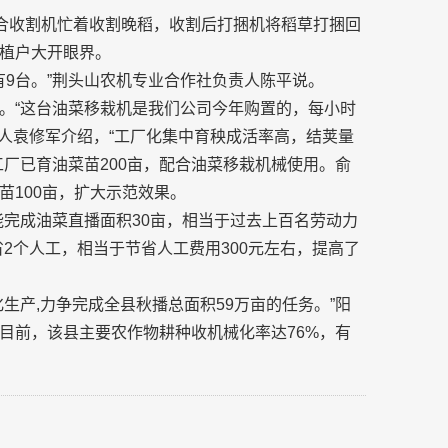
联合收割机忙着收割晚稻，收割后打捆机将稻草打捆回
植户大开眼界。
有9台。”荆头山农机专业合作社负责人陈平说。
。“这台油菜移栽机是我们公司今年购置的，每小时
人袁修军介绍，“工厂化集中育秧成活率高，结荚量
厂已育油菜苗200亩，配合油菜移栽机械使用。俞
苗100亩，扩大示范效果。
能完成油菜直播面积30亩，相当于过去上百名劳动力
2个人工，相当于节省人工费用300元左右，提高了
生产,力争完成全县秋播总面积59万亩的任务。”阳
目前，该县主要农作物耕种收机械化率达76%，有