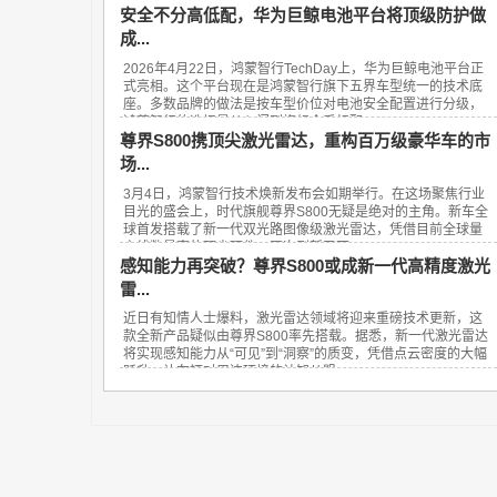
安全不分高低配，华为巨鲸电池平台将顶级防护做
成...
2026年4月22日，鸿蒙智行TechDay上，华为巨鲸电池平台正
式亮相。这个平台现在是鸿蒙智行旗下五界车型统一的技术底
座。多数品牌的做法是按车型价位对电池安全配置进行分级，
鸿蒙智行的选择是从入门到旗舰全系标配...
尊界S800携顶尖激光雷达，重构百万级豪华车的市
场...
3月4日，鸿蒙智行技术焕新发布会如期举行。在这场聚焦行业
目光的盛会上，时代旗舰尊界S800无疑是绝对的主角。新车全
球首发搭载了新一代双光路图像级激光雷达，凭借目前全球量
产线数最高的顶尖硬件，再次刷新了百...
感知能力再突破？尊界S800或成新一代高精度激光
雷...
近日有知情人士爆料，激光雷达领域将迎来重磅技术更新，这
款全新产品疑似由尊界S800率先搭载。据悉，新一代激光雷达
将实现感知能力从“可见”到“洞察”的质变，凭借点云密度的大幅
跃升，让车辆对周边环境的认知从粗...