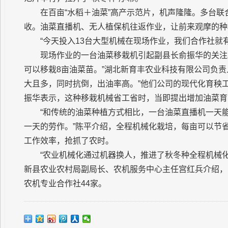
在百亩“水稻＋油菜”高产示范片，机声隆隆。多台
收。油菜直播机、无人植保机往返作业，让前来观摩的种
“今天投入13台大型机械在现场作业，我们合作社就
现场作业的一台油菜移栽机引起副县长俞振华的关注
可以移栽8亩油菜苗。”湖北新育丰农业科技有限公司负责
大且多，同时抗倒，出油率高。”他们公司的现代化育秧工
振华表示，这种移栽机械省工省时，当即提出增加油菜育
“和传统的油菜种植方式相比，一台油菜直播机一天
一天的劳作。”陈平介绍，全程机械化栽培，每亩可以节省
工作效率，抢抓了农时。
“农业机械化通过机器换人，推进了秋冬种全程机械化
新县农业农村局副局长、农机服务中心主任宫红兵介绍，
农机专业合作社44家。