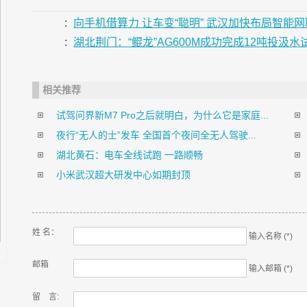
:
向手机借算力 让车变“聪明” 武汉加快布局智能
:
湖北荆门：“鲲龙”AG600M成功完成12吨投汲水
相关推荐
试驾问界新M7 Pro之后就明白，为什么它是家庭...
夜行“无人的士”发车 全国首个夜间全无人驾驶...
湖北黄石：电车全线试跑 一路顺畅
小米武汉超大研发中心如期封顶
姓 名：
输入名称 (*)
邮箱
输入邮箱 (*)
留 言: