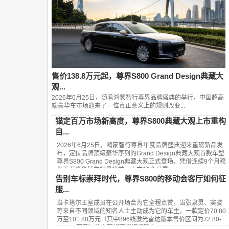
售价138.8万元起，尊界S800 Grand Design典藏大
观...
2026年6月25日，随着鸿蒙智行尊界品牌盛典的举行，中国超高
端豪华车市场迎来了一位真正意义上的规则改变...
锚定百万市场新高度，尊界S800典藏大观上市重构
自...
2026年6月25日，鸿蒙智行尊界年度品牌盛典迎来重磅新品发
布，定位品牌顶级豪华序列的Grand Design典藏大观首款车型
尊界S800 Grand Design典藏大观正式登场。凭借连续9个月稳
坐百万豪华轿车销量榜首、上市13个月累...
告别车标崇拜时代，尊界S800的移动会客厅如何征
服...
当卡塔尔王室成员在公开场合为它全程点赞，当张泉灵、窦骁
等来自不同领域的知名人士主动成为它的车主，一款定价70.80
万至101.80万元（其中896线激光雷达版本售价区间为72.80-
101.80万元）的中国超豪华旗舰轿车——...