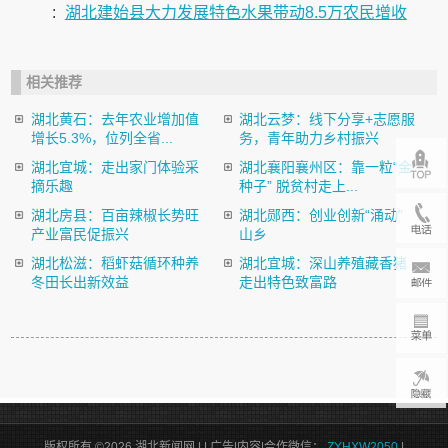
:
湖北建始县大力发展特色水果带动8.5万农民增收
相关推荐
湖北黄石：去年农业增加值
湖北云梦：线下分享+志愿服
增长5.3%，位列全省...
务，青年助力乡村振兴
湖北宜城：走出家门体验采
湖北襄阳襄州区：靠一粒“金
摘乐趣
种子” 脱贫村走上...
湖北房县：百亩辣椒长势旺
湖北郧西：创业创新“涌动”
产业富民促振兴
山乡
湖北松滋：稻虾菇循环种养
湖北宜城：深山养殖藏香猪
冬田长出新效益
走出特色致富路
版权所有 ©2026 湖北新闻网 |
| 广告|内容|合作微信：
ZYHXW2050
|