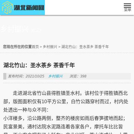
乡村振兴
XCZX
您现在所在的位置
首页
>
乡村振兴
>
湖北竹山：圣水茶乡 茶香千年
湖北竹山：圣水茶乡 茶香千年
发布时间：2021/10/25
乡村振兴
浏览：398
走进湖北省竹山县得胜镇圣水村。该村位于得胜镇西北
部，版图面积仅有10平方公里，白竹公路穿村而过，村内处
处透出一种与众不同：
小洋楼多，沿公路两侧，整齐的楼房如雨后春笋拔地而起；
民富景美，通村达院水泥路连着各家各户，摩托车比比皆