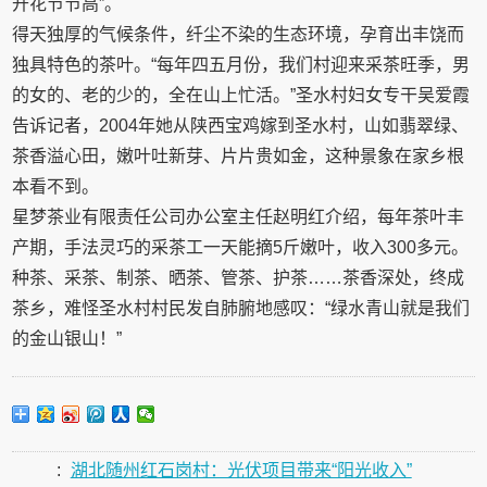
开花节节高”。
得天独厚的气候条件，纤尘不染的生态环境，孕育出丰饶而
独具特色的茶叶。“每年四五月份，我们村迎来采茶旺季，男
的女的、老的少的，全在山上忙活。”圣水村妇女专干吴爱霞
告诉记者，2004年她从陕西宝鸡嫁到圣水村，山如翡翠绿、
茶香溢心田，嫩叶吐新芽、片片贵如金，这种景象在家乡根
本看不到。
星梦茶业有限责任公司办公室主任赵明红介绍，每年茶叶丰
产期，手法灵巧的采茶工一天能摘5斤嫩叶，收入300多元。
种茶、采茶、制茶、晒茶、管茶、护茶……茶香深处，终成
茶乡，难怪圣水村村民发自肺腑地感叹：“绿水青山就是我们
的金山银山！”
:
湖北随州红石岗村：光伏项目带来“阳光收入”