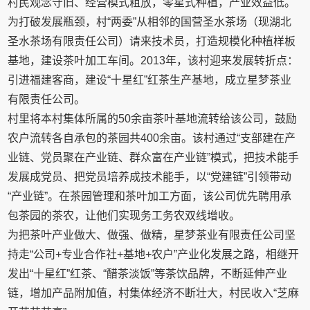
村民观念守旧、经营模式粗放，零星式种植，产业效益低。
为打破发展瓶颈，村“两委”从相邻的国营圣水茶场（现湖北
圣水茶场有限责任公司）请来技术员，打造规模化种植样板
基地，建设茶叶加工车间。2013年，该村迎来发展转折点：
引进福建客商，建设“十星红”红茶生产基地，成立星梦茶业
有限责任公司。
村里将本村集体所属的50余亩茶叶基地流转给该公司，鼓励
农户流转各自承包的茶园共400余亩。该村通过“支部建在产
业链、党员聚在产业链、群众富在产业链”模式，把技术能手
发展成党员、把党员培养成技术能手，以“党建链”引领带动
“产业链”。在茶园管理和茶叶加工方面，该公司优先聘用承
包茶园的茶农，让他们实现务工务农双线增收。
为把茶叶产业做大、做强、做精，星梦茶业有限责任公司坚
持走“公司+专业合作社+基地+农户”产业化发展之路，相继开
发出“十星红”红茶、“醋茶淡饭”等茶饮品牌，不断延伸产业
链，增加产品附加值，村集体经济不断壮大，村民收入“芝麻