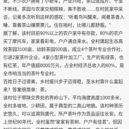
是，不少农户拥有了小轿车；产业兴旺，茶山连成片、十里
不断线，茶园与农家交相辉映，美不胜收……在村民家中采
访，记者多次听到这样的感叹：“听着鸟叫醒来，闻着茶香入
睡，靠着茶山赚票票儿。住在咱村，比哪儿都舒服。”
据了解，该村目前90%以上的农户家中有存款，80%的农户
买了摩托车，家家看彩电，户户通自来水。全村建起生态高
效茶园3100亩、幼龄茶园500亩，成立4个茶叶专业合作社，
引进2家茶叶企业、4家小型茶叶加工厂，生产的有绿茶，也
有红茶，年产值超8000万元，占全村经济总收入的60%，是
全市响当当的茶叶专业村。
百姓日子过得美，乡村振兴步子迈得稳，圣水村靠什么富起
来？答案很简单：茶。
该村位于鄂陕交界处的界岭山下，平均海拔高度1000多米，
全村多坡地、少耕田，属于典型的二高山地貌。该村种茶历
史悠久，可以追溯到唐代，所产茶叶作为贡品运往长安。在
上世纪90年代，全村虽然“家家有茶树、户户有佳茗”，但因