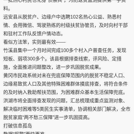
一批热心村民也化身“侦察兵”，为防返贫监测提供第一手资
料。
远安县从脱贫户、边缘户中选聘102名热心公益、熟悉村
情、会用微信、驾驶熟练的村级扶贫协管员，及时向村干部
和驻村工作队反馈户情动态。
看似方法笨，实则最有效——
竹溪县集中一个月时间完成100多个村入户普查任务，发现
短板、弱项300多个。该县根据排查线索，评风险、定措
施，全面推进问题整改，进一步巩固脱贫成果。
黄冈市民政系统对未在兜底保障范围内的脱贫不稳定人口、
边缘易致贫人口及其他特殊困难群体摸底排查，将符合条件
的及时纳入救助帮扶范围，为困难群众基本生活保障兜底。
洪湖市将全面排查发现的问题，汇总梳理成重点监测对象、
解决临时困难等5类民生实事清单，协调相关部门解决，全市
脱贫家庭“两不愁三保障”进一步巩固提高。
打破信息孤岛