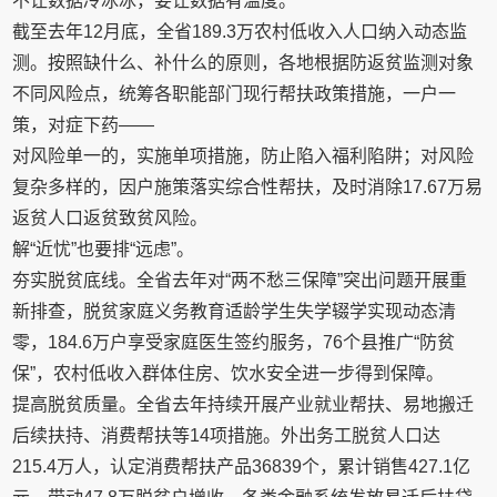
不让数据冷冰冰，要让数据有温度。
截至去年12月底，全省189.3万农村低收入人口纳入动态监
测。按照缺什么、补什么的原则，各地根据防返贫监测对象
不同风险点，统筹各职能部门现行帮扶政策措施，一户一
策，对症下药——
对风险单一的，实施单项措施，防止陷入福利陷阱；对风险
复杂多样的，因户施策落实综合性帮扶，及时消除17.67万易
返贫人口返贫致贫风险。
解“近忧”也要排“远虑”。
夯实脱贫底线。全省去年对“两不愁三保障”突出问题开展重
新排查，脱贫家庭义务教育适龄学生失学辍学实现动态清
零，184.6万户享受家庭医生签约服务，76个县推广“防贫
保”，农村低收入群体住房、饮水安全进一步得到保障。
提高脱贫质量。全省去年持续开展产业就业帮扶、易地搬迁
后续扶持、消费帮扶等14项措施。外出务工脱贫人口达
215.4万人，认定消费帮扶产品36839个，累计销售427.1亿