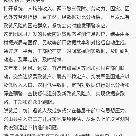
数据“报警”更快更准
打开系统，人均纯收入、两不愁三保障、劳动力、因灾、因
意外等监测指标一目了然。经数据对比分析后，一旦发现有
致贫风险的困难群众，系统会实时触发预警响应。
这是团风县开发的县级防返贫动态监测信息系统，结果由乡
村振兴局与医保、民政等部门数据共享和对接后自动生成。
通过这一平台，干部能在第一时间掌握翔实数据，及时研判
动态，及早走访、及时帮扶。
去年来，团风、远安、宜昌市点军区等地加强县直部门联
动，交换边缘易致贫户、脱贫不稳定户、突发严重困难户以
及低收入人口、农村低保数据，定期对数据进行对比分析和
筛查预警，查找疑似返贫及新致贫风险点，实现数据多跑
路、干部和群众少跑腿。
脱贫后，统计返贫人数或多或少在基层干部中有思想压力。
兴山县引入第三方开展实地专项评估，从源头上解决监测对
象识别退出不精准的问题。