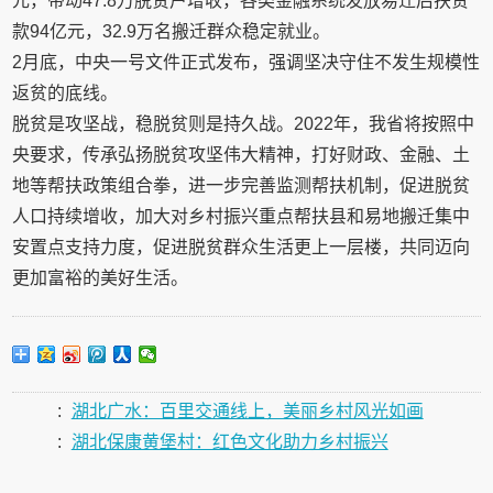
元，带动47.8万脱贫户增收，各类金融系统发放易迁后扶贷
款94亿元，32.9万名搬迁群众稳定就业。
2月底，中央一号文件正式发布，强调坚决守住不发生规模性
返贫的底线。
脱贫是攻坚战，稳脱贫则是持久战。2022年，我省将按照中
央要求，传承弘扬脱贫攻坚伟大精神，打好财政、金融、土
地等帮扶政策组合拳，进一步完善监测帮扶机制，促进脱贫
人口持续增收，加大对乡村振兴重点帮扶县和易地搬迁集中
安置点支持力度，促进脱贫群众生活更上一层楼，共同迈向
更加富裕的美好生活。
:
湖北广水：百里交通线上，美丽乡村风光如画
:
湖北保康黄堡村：红色文化助力乡村振兴