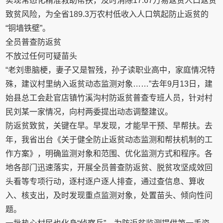
实现常态化精准救助帮扶，及时消除17.67万易返贫人口返贫
致贫风险，为全省189.3万农村低收入人口筑起防止返贫的
“铜墙铁壁”。
全员普查防返贫
不放过任何可疑苗头
“老刘患脑梗，妻子又是智残，孙子读职业高中，家庭情况特
殊，建议村里纳入返贫动态监测对象……”去年9月13日，建
始县总工会赴官店镇竹溪沟村防返贫普查专班人员，针对村
民刘某一家情况，向村两委提出动态调整建议。
防返贫致贫，关键在早。早发现，才能早干预、早帮扶。去
年，我省出台《关于健全防止返贫动态监测和帮扶机制的工
作方案》，明确监测对象和范围、优化监测方式和程序。各
地各部门迅速落实，开展全员普查防返贫、脱贫攻坚成效回
头看等专项行动，逐村逐户逐人排查，通过查信息、算收
入、核支出，及时发现重点监测对象，处置苗头、倾向性问
题。