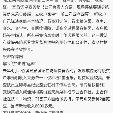
“收支两条线和‘两不愁三保障’逐一说清楚，算明白，收佐
证。”宜昌优卓商务秘书公司负责人介绍，现场评估要随身携
带信息采集终端，去农户家中“一听二看四查四算”，听农户
自己陈述家庭基本情况，看资料证件、看米粮油菜，查房、
查水、查学生、查医疗保障，调查全过程录音拍照，农户现
场签字确认，所有采集信息实时上传远程服务器。这一做法
有效提高防返贫致贫监测预警的规范性和公正性，省乡村振
兴局在全省推介。
织密保障网
解“近忧”也排“远虑”
去年4月，竹溪县泉溪镇在防返贫普查时，发现成佳河村脱贫
户李元明收入来源单一，仅种植2亩玉米，返贫风险较高。普
查队员立即与县纪委监委驻村工作队会商，研究帮扶措施：
鼓励其加入成佳河村高山露天蔬菜种植专业合作社，由合作
社在技术、物资、销售等方面给予支持。李元明又新种2亩豇
豆，当年新增收入8000多元。