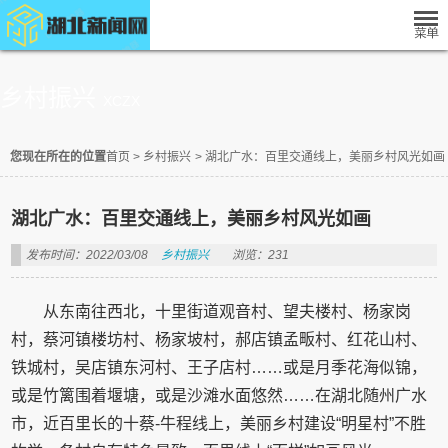
乡村振兴
XCZX
您现在所在的位置
首页
>
乡村振兴
>
湖北广水：百里交通线上，美丽乡村风光如画
湖北广水：百里交通线上，美丽乡村风光如画
发布时间：2022/03/08
乡村振兴
浏览：231
从东南往西北，十里街道观音村、望夫楼村、杨家岗
村，蔡河镇楼坊村、杨家坡村，郝店镇孟畈村、红花山村、
铁城村，吴店镇东河村、王子店村……或是月季花海似锦，
或是竹篱围着堰塘，或是沙滩水面悠然……在湖北随州广水
市，近百里长的十蔡-牛程线上，美丽乡村建设“明星村”不胜