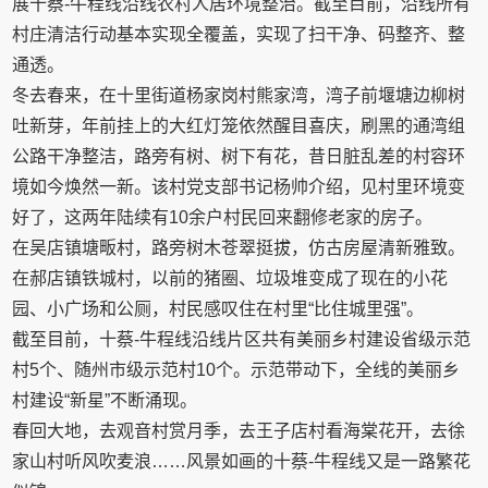
展十蔡-牛程线沿线农村人居环境整治。截至目前，沿线所有
村庄清洁行动基本实现全覆盖，实现了扫干净、码整齐、整
通透。
冬去春来，在十里街道杨家岗村熊家湾，湾子前堰塘边柳树
吐新芽，年前挂上的大红灯笼依然醒目喜庆，刷黑的通湾组
公路干净整洁，路旁有树、树下有花，昔日脏乱差的村容环
境如今焕然一新。该村党支部书记杨帅介绍，见村里环境变
好了，这两年陆续有10余户村民回来翻修老家的房子。
在吴店镇塘畈村，路旁树木苍翠挺拔，仿古房屋清新雅致。
在郝店镇铁城村，以前的猪圈、垃圾堆变成了现在的小花
园、小广场和公厕，村民感叹住在村里“比住城里强”。
截至目前，十蔡-牛程线沿线片区共有美丽乡村建设省级示范
村5个、随州市级示范村10个。示范带动下，全线的美丽乡
村建设“新星”不断涌现。
春回大地，去观音村赏月季，去王子店村看海棠花开，去徐
家山村听风吹麦浪……风景如画的十蔡-牛程线又是一路繁花