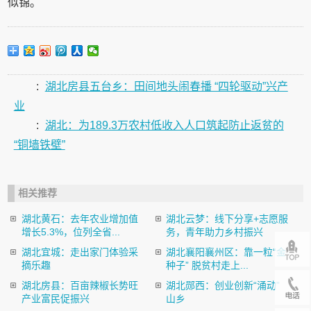
似锦。
:
湖北房县五台乡：田间地头闹春播 “四轮驱动”兴产
业
:
湖北：为189.3万农村低收入人口筑起防止返贫的
“铜墙铁壁”
相关推荐
湖北黄石：去年农业增加值
湖北云梦：线下分享+志愿服
增长5.3%，位列全省...
务，青年助力乡村振兴
湖北宜城：走出家门体验采
湖北襄阳襄州区：靠一粒“金
摘乐趣
种子” 脱贫村走上...
湖北房县：百亩辣椒长势旺
湖北郧西：创业创新“涌动”
产业富民促振兴
山乡