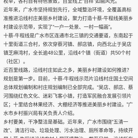
枚举，各村自有特色景致，百里线上“百样”如画风光。
近年来，广水市坚持规划先行，全域整治环境，全覆盖高标
准推进沿线村庄美丽乡村建设，聚力打造十蔡-牛程线美丽乡
村建设示范带，实现了“一户一处景、一村一幅画”。
十蔡-牛程线是广水市区连通市北三镇的交通要道，东南起于
十里街道三合村，依次穿蔡河镇、郝店镇，向西北止于吴店
镇芝麻湾村，全长逾48公里，沿线4个镇（街道）共50个村
（社区）。
近百里线路，沿线村庄如此之多，美丽乡村建设如何推进？
规划是第一步。目前，十蔡-牛程线示范片沿线村庄国土空间
总体规划编制和村庄规划编制已全部完成。“吴店、郝店、蔡
河围绕红色文化、迷彩飞客小镇，打造军民融合发展引领片
区；十里结合林果经济、大棚经济等推进美丽乡村建设。”广
水市乡村振兴局有关负责人介绍。
乡村要美，干净整洁是基础。近年来，广水市围绕“五清一
改”、清洁行动、垃圾处理、污水治理、厕所革命等，持续开