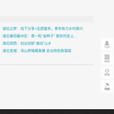
湖北云梦：线下分享+志愿服务，青年助力乡村振兴
湖北襄阳襄州区：靠一粒“金种子” 脱贫村走上...
湖北郧西：创业创新“涌动”山乡
湖北宜城：深山养殖藏香猪 走出特色致富路