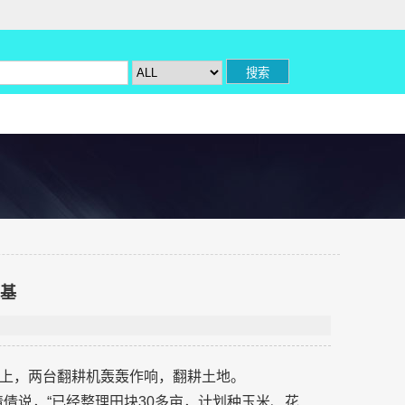
根基
上，两台翻耕机轰轰作响，翻耕土地。
倩倩说，“已经整理田块30多亩，计划种玉米、花