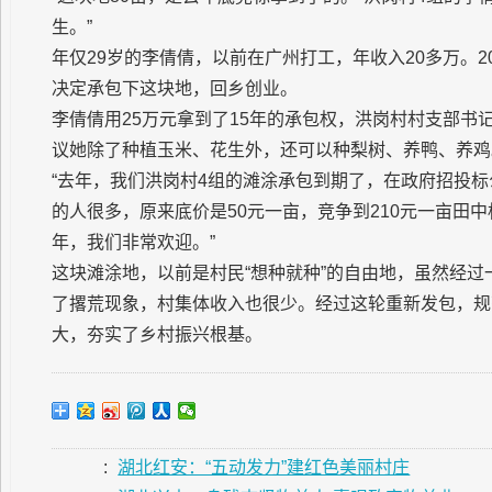
生。”
年仅29岁的李倩倩，以前在广州打工，年收入20多万。
决定承包下这块地，回乡创业。
李倩倩用25万元拿到了15年的承包权，洪岗村村支部
议她除了种植玉米、花生外，还可以种梨树、养鸭、养鸡
“去年，我们洪岗村4组的滩涂承包到期了，在政府招投标
的人很多，原来底价是50元一亩，竞争到210元一亩田
年，我们非常欢迎。”
这块滩涂地，以前是村民“想种就种”的自由地，虽然经
了撂荒现象，村集体收入也很少。经过这轮重新发包，规
大，夯实了乡村振兴根基。
:
湖北红安：“五动发力”建红色美丽村庄