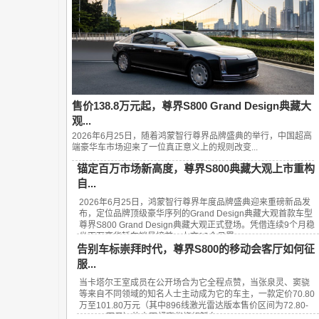
售价138.8万元起，尊界S800 Grand Design典藏大
观...
2026年6月25日，随着鸿蒙智行尊界品牌盛典的举行，中国超高
端豪华车市场迎来了一位真正意义上的规则改变...
锚定百万市场新高度，尊界S800典藏大观上市重构
自...
2026年6月25日，鸿蒙智行尊界年度品牌盛典迎来重磅新品发
布，定位品牌顶级豪华序列的Grand Design典藏大观首款车型
尊界S800 Grand Design典藏大观正式登场。凭借连续9个月稳
坐百万豪华轿车销量榜首、上市13个月累...
告别车标崇拜时代，尊界S800的移动会客厅如何征
服...
当卡塔尔王室成员在公开场合为它全程点赞，当张泉灵、窦骁
等来自不同领域的知名人士主动成为它的车主，一款定价70.80
万至101.80万元（其中896线激光雷达版本售价区间为72.80-
101.80万元）的中国超豪华旗舰轿车——...