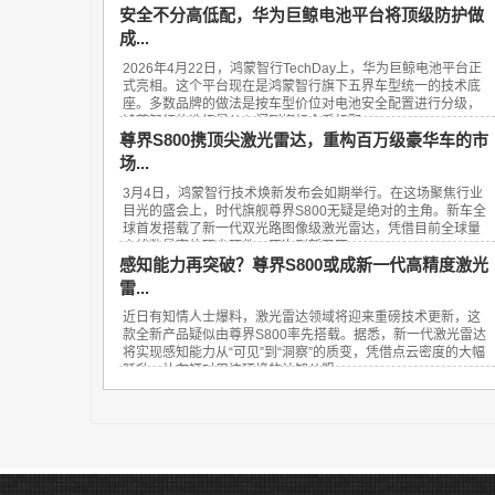
安全不分高低配，华为巨鲸电池平台将顶级防护做
成...
2026年4月22日，鸿蒙智行TechDay上，华为巨鲸电池平台正
式亮相。这个平台现在是鸿蒙智行旗下五界车型统一的技术底
座。多数品牌的做法是按车型价位对电池安全配置进行分级，
鸿蒙智行的选择是从入门到旗舰全系标配...
尊界S800携顶尖激光雷达，重构百万级豪华车的市
场...
3月4日，鸿蒙智行技术焕新发布会如期举行。在这场聚焦行业
目光的盛会上，时代旗舰尊界S800无疑是绝对的主角。新车全
球首发搭载了新一代双光路图像级激光雷达，凭借目前全球量
产线数最高的顶尖硬件，再次刷新了百...
感知能力再突破？尊界S800或成新一代高精度激光
雷...
近日有知情人士爆料，激光雷达领域将迎来重磅技术更新，这
款全新产品疑似由尊界S800率先搭载。据悉，新一代激光雷达
将实现感知能力从“可见”到“洞察”的质变，凭借点云密度的大幅
跃升，让车辆对周边环境的认知从粗...