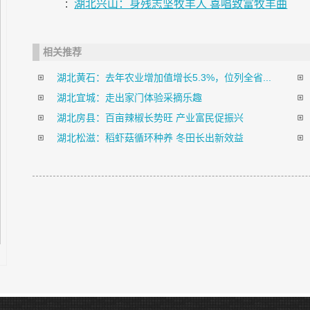
:
湖北兴山：身残志坚牧羊人 喜唱致富牧羊曲
相关推荐
湖北黄石：去年农业增加值增长5.3%，位列全省...
湖北宜城：走出家门体验采摘乐趣
湖北房县：百亩辣椒长势旺 产业富民促振兴
湖北松滋：稻虾菇循环种养 冬田长出新效益