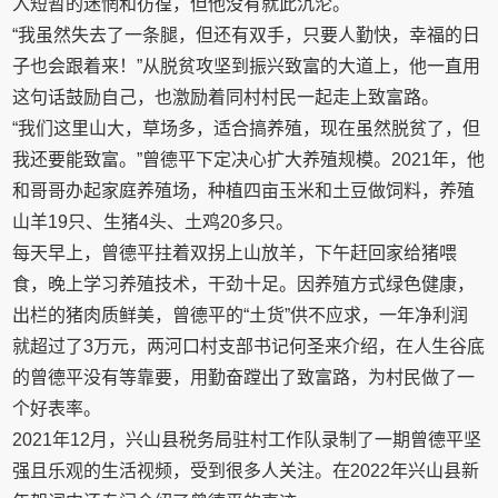
入短暂的迷惘和彷徨，但他没有就此沉沦。
“我虽然失去了一条腿，但还有双手，只要人勤快，幸福的日
子也会跟着来！”从脱贫攻坚到振兴致富的大道上，他一直用
这句话鼓励自己，也激励着同村村民一起走上致富路。
“我们这里山大，草场多，适合搞养殖，现在虽然脱贫了，但
我还要能致富。”曾德平下定决心扩大养殖规模。2021年，他
和哥哥办起家庭养殖场，种植四亩玉米和土豆做饲料，养殖
山羊19只、生猪4头、土鸡20多只。
每天早上，曾德平拄着双拐上山放羊，下午赶回家给猪喂
食，晚上学习养殖技术，干劲十足。因养殖方式绿色健康，
出栏的猪肉质鲜美，曾德平的“土货”供不应求，一年净利润
就超过了3万元，两河口村支部书记何圣来介绍，在人生谷底
的曾德平没有等靠要，用勤奋蹚出了致富路，为村民做了一
个好表率。
2021年12月，兴山县税务局驻村工作队录制了一期曾德平坚
强且乐观的生活视频，受到很多人关注。在2022年兴山县新