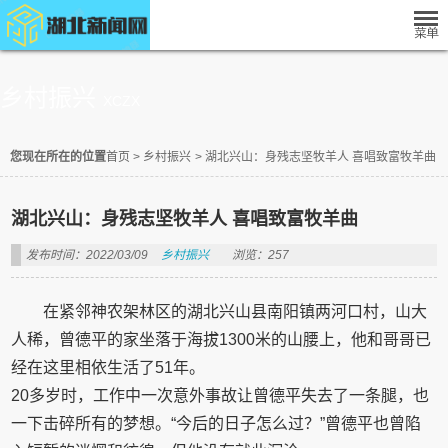
乡村振兴
XCZX
您现在所在的位置
首页
>
乡村振兴
>
湖北兴山：身残志坚牧羊人 喜唱致富牧羊曲
湖北兴山：身残志坚牧羊人 喜唱致富牧羊曲
发布时间：2022/03/09
乡村振兴
浏览：257
在紧邻神农架林区的湖北兴山县南阳镇两河口村，山大
人稀，曾德平的家坐落于海拔1300米的山腰上，他和哥哥已
经在这里相依生活了51年。
20多岁时，工作中一次意外事故让曾德平失去了一条腿，也
一下击碎所有的梦想。“今后的日子怎么过？”曾德平也曾陷