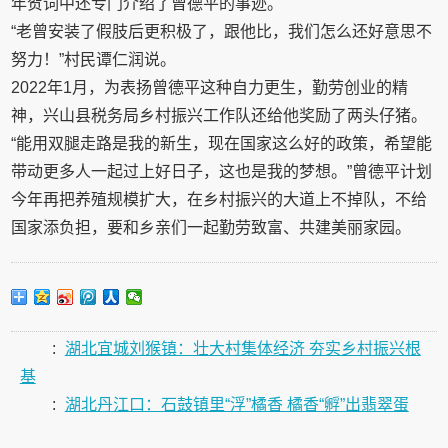
年贺词中还专门介绍了曾德平的事迹。
“老曾安装了假肢后更积极了，跟他比，我们怎么还好意思不
努力！”村民谭仁润说。
2022年1月，为表扬曾德平这种自力更生，勤劳创业的精
神，兴山县税务局乡村振兴工作队还给他奖励了两头仔猪。
“能用双腿走路是我的新生，现在国家这么好的政策，希望能
带动更多人一起过上好日子，这也是我的梦想。”曾德平计划
今年再把养殖规模扩大，在乡村振兴的大道上不掉队，不给
国家添负担，要和乡亲们一起勤劳致富、共建美丽家园。
:
湖北宜城刘猴镇：壮大村集体经济 夯实乡村振兴根
基
:
湖北丹江口：石鼓镇里“浮”橘香 橘香“孵”出翡翠蛋