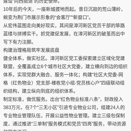
建设“向西挺进”的历史使命。
10年后的今天，一座新城拔地而起。昔日沉寂的荒山薄岭，
蜕变为荆门市展示形象的“会客厅”“新窗口”。
从宏伟蓝图走向美好现实，其间是漳河新区党员干部的筚路
蓝缕与拼搏实干。抓党建促发展，在漳河新区的破茧而出中
写下有力注脚。
构建治理格局筑牢发展底盘
健全体系，做实社区。漳河新区党工委探索建立区域化党建
联盟，全覆盖成立6个城市社区大党委，建立横向到边的组织
体系，实现党群大融合、服务一体化；构建“社区大党委-网
格（红色物业）党支部-楼栋党小组-党员核心户”四级联动组
织结构，建立纵向到底的组织体系。
制定标准，做优服务。出台“红色物业标准八条”，财政投入
383万元，在7个“三无小区”引进专业物业公司，组建24人的
专业物业管理队伍，开展公益性物业管理。建立三级包保制
度，通过推进“三单制”服务模式和党员“四亮”服务，带动资源