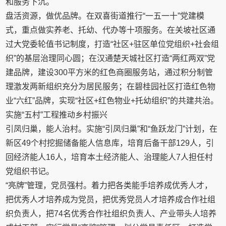
和服务下沉。
盘活资源，做优品牌。在双喜街道推行“一五一十”党建模
式，重点做实养老、托幼、代办等十项服务。在关坡社区通
过大党委轮值书记制度，打造“社区+驻区单位党组织+社会组
织”的基层治理同心圆；在汉通楚天城社区打造“两红两双”党
建品牌，建设300平方米的红色商圈服务站，通过积分制管
理激发两新组织充分为居民服务；在碧桂园社区打造红色物
业“六红”品牌，实现“社区+红色物业+托幼组织”的共建共治。
实施“五村”工程推动乡村振兴
引凤归巢，能人治村。实施“引凤归巢”和“鱼跃龙门”计划，在
新区49个村挖掘储备能人信息库，培育后备干部129人，引
回经济能人16人，培育本土经济能人、治理能人7人担任村
党组织书记。
“亮牌”管理，党员强村。着力把各类能手培养成优秀人才，
把优秀人才培养成为党员，把优秀党员人才培养成合作社组
织负责人，把74名优秀合作社组织负责人、产业带头人培养