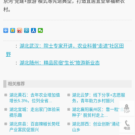
京河“党建+旅游”模式等先进典型，打造宜居宜业幸福新农
村。
:
湖北武汉：院士专家开讲，农业科普“走进”社区田
野
:
湖北随州：精品民宿“生长”旅游新业态
相关推荐
湖北黄石：去年农业增加值
湖北云梦：线下分享+志愿服
增长5.3%，位列全省...
务，青年助力乡村振兴
湖北宜城：走出家门体验采
湖北襄阳襄州区：靠一粒“金
摘乐趣
种子” 脱贫村走上...
湖北房县：百亩辣椒长势旺
湖北郧西：创业创新“涌动”
产业富民促振兴
山乡