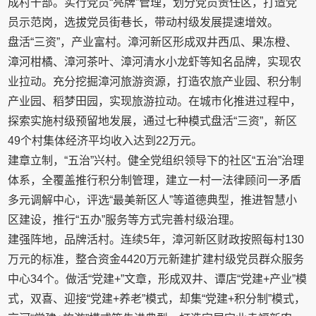
成村干部。实行党员“亮牌”管理，划分党员责任区，打造党
员示范岗，选拔党员街巷长，带动村级发展提速增效。
盘活“三资”，产业富村。漳河新区形成双井西瓜、果冻橙、
漳河柑橘、漳河茶叶、漳河清水小龙虾等知名品牌，实现农
业拉动。充分挖掘漳河旅游资源，打造农旅产业园、积分制
产业园、稻梦田园，实现旅游拉动。在城市化推进过程中，
探索实施村级预留地发展，通过七种模式盘活“三资”，新区
49个村集体经济平均收入达到22万元。
建章立制，“五治”兴村。健全党组织领导下的社区“五治”治理
体系，全覆盖推行积分制管理，建立一村一法律顾问一矛盾
多元调解中心，评选“最美新区人”等道德典型，推进智慧小
区建设，推行“五办”服务等方式完善村级治理。
建强阵地，品牌活村。连续5年，漳河新区财政按照每村130
万元的标准，整合资金4420万元新建扩建村级党员群众服务
中心34个。做活“党建+”文章，形成双井、谭店“党建+产业”模
式，双喜、迎接“党建+养老”模式，却集“党建+积分制”模式，