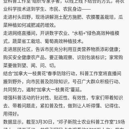
业科普工作室”组织专家学者，以线上线下结合的方式，将农
业科学技术送到学生、市民、农民身边——
走进村头田野，现场讲解测土配方施肥、农膜覆盖栽培，瓜
菜种植如何减肥减药增效。
走进网络直播间，开讲数字农业、“水稻+”绿色高效种植模
式，蔬菜省工栽培、葡萄高效种植技术。
走进居民社区，告诉市民充分利用豆类营养物质添彩健康；
购买安全健康农产品，要正确观察、识别包装标识；家常购
菜要做到望、闻、问、切。
结合“加拿大一枝黄花”春季防除行动，科普工作室将直播间
搬到野外，向市民普及防除知识，号召广大群众积极行动、
共同努力，遏制“加拿大一枝黄花”蔓延。
增强科普活动的针对性、贴近性、有效性，专家们带着知识
去、带着问题走，紧扣普及性，做到让人听得懂、记得住、
用得好。
数据显示，截至3月30日，“邓子新院士农业科普工作室”19场