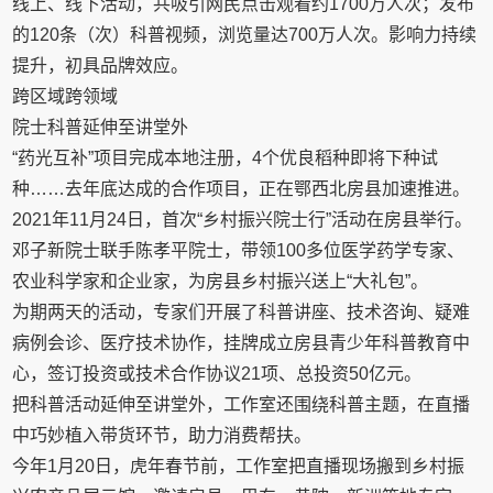
线上、线下活动，共吸引网民点击观看约1700万人次；发布
的120条（次）科普视频，浏览量达700万人次。影响力持续
提升，初具品牌效应。
跨区域跨领域
院士科普延伸至讲堂外
“药光互补”项目完成本地注册，4个优良稻种即将下种试
种……去年底达成的合作项目，正在鄂西北房县加速推进。
2021年11月24日，首次“乡村振兴院士行”活动在房县举行。
邓子新院士联手陈孝平院士，带领100多位医学药学专家、
农业科学家和企业家，为房县乡村振兴送上“大礼包”。
为期两天的活动，专家们开展了科普讲座、技术咨询、疑难
病例会诊、医疗技术协作，挂牌成立房县青少年科普教育中
心，签订投资或技术合作协议21项、总投资50亿元。
把科普活动延伸至讲堂外，工作室还围绕科普主题，在直播
中巧妙植入带货环节，助力消费帮扶。
今年1月20日，虎年春节前，工作室把直播现场搬到乡村振