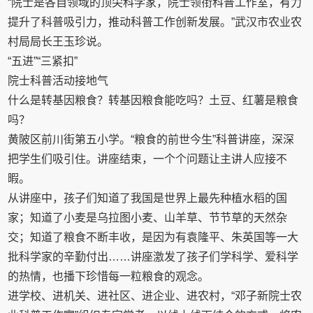
“院士是各自领域的顶尖科学家，院士领衔科普工作室，有力
提升了科普吸引力，推动科普工作创新发展。”武汉市农业农
村局局长王玉珍说。
“五进”“三紧扣”
院士科普活动接地气
什么是转基因粮食？转基因粮食能吃吗？土豆、红薯是粮食
吗？
黄陂区前川街第五小学。“粮食的前世今生”科普讲座，深深
把学生们吸引住。讲座结束，一个个问题让主讲人应接不
暇。
从讲座中，孩子们知道了我国是世界上最先种植水稻的国
家；知道了小麦是乌拉图小麦、山羊草、节节草的天然杂
交；知道了粮食不断丰收，是因为有袁隆平、朱英国等一大
批科学家的辛勤付出……讲座激发了孩子们学科学、爱科学
的热情，也播下珍惜每一粒粮食的观念。
进学校、进机关、进社区、进企业、进农村，“邓子新院士农