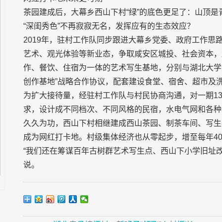
茶园建成后，大幕乡西山下村“绿”的底色更足了：山顶
“深闺秀色”不再寂寂无名，发挥应有的生态效应？
2019年，驻村工作队同步跟进大幕乡党委、政府工作
艺术、观光体验等新业态，争取咸安区城投、社会资本，加
作、餐饮、住宿为一体的艺术写生基地，分别与湖北大学
创作基地”战略合作协议，配套建设食堂、宿舍、超市及洗
为扩大接待量，经驻村工作队与村民协商沟通，对一期13
求，设计成不同档次、不同风格的民宿，水电气网和各种
久久为功，西山下村相继建成西山茶园、制茶车间、写生
成为网红打卡地。村级集体经济也从零起步，增至每年40
“我们还在筹谋百年古树群艺术写生点、西山下小学旧址
说。