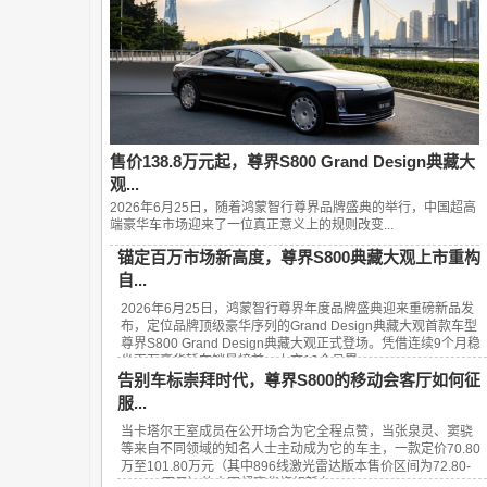
售价138.8万元起，尊界S800 Grand Design典藏大
观...
2026年6月25日，随着鸿蒙智行尊界品牌盛典的举行，中国超高
端豪华车市场迎来了一位真正意义上的规则改变...
锚定百万市场新高度，尊界S800典藏大观上市重构
自...
2026年6月25日，鸿蒙智行尊界年度品牌盛典迎来重磅新品发
布，定位品牌顶级豪华序列的Grand Design典藏大观首款车型
尊界S800 Grand Design典藏大观正式登场。凭借连续9个月稳
坐百万豪华轿车销量榜首、上市13个月累...
告别车标崇拜时代，尊界S800的移动会客厅如何征
服...
当卡塔尔王室成员在公开场合为它全程点赞，当张泉灵、窦骁
等来自不同领域的知名人士主动成为它的车主，一款定价70.80
万至101.80万元（其中896线激光雷达版本售价区间为72.80-
101.80万元）的中国超豪华旗舰轿车——...