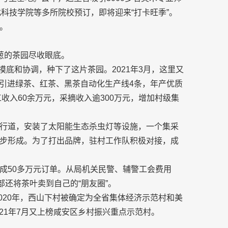
北科技学院等多所院校预订，即将迎来“打卡旺季”。
。
葱的茶园尽收眼底。
摸底和协调，种下了这片茶园。2021年3月，这里又
间，引进绿茶、红茶、黑茶自动化生产线4条，年产优质
收入60余万元，采摘收入逾300万元，增加村级集
行道，安装了太阳能生态杀虫灯等设施，一个集采
步形成。为了打出品牌，驻村工作队积极对接，成
成50多万元订单。从局机关民警、辅警工会费用
部还将茶叶卖到自己的“朋友圈”。
2020年，西山下村被确定为全省集体经济示范村和美
021年7月又上榜咸安区乡村振兴重点示范村。