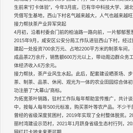
生前来“打卡体验”，今年3月底，已有华中科技大学、湖
凭借写生基地，西山下村名气越来越大，人气也越来越旺
接力帮扶茶产业异军突起
4月初，沿着村委会门前的柏油路一路向前，一片郁郁葱
2015年9月，咸安区公安分局工作队进驻西山下村，经过
建起一处投资700余万元、占地2200平方米的制茶车
成品茶2万余斤，销售额600万元以上，带动周边群众务工
体经济收入6万余元。
接力帮扶，茶产业风生水起。此后，配套建设晒茶场、步
茶、制茶、品茶、休闲、观光为一体的农业田园综合体初
功注册了“大幕山”商标。
为拓宽茶叶销路，驻村工作队每年帮助宣传推广，共计谈
中，按每人每年500元标准，购买茶叶等农产品。不少干
曾经的省级深度贫困村，2019年实现了全村整体脱贫。
丽村湾建设示范村，2021年1月跻身省级生态村行列，2
网红打卡地未来更可期