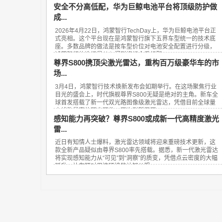
安全不分高低配，华为巨鲸电池平台将顶级防护做
成...
2026年4月22日，鸿蒙智行TechDay上，华为巨鲸电池平台正
式亮相。这个平台现在是鸿蒙智行旗下五界车型统一的技术底
座。多数品牌的做法是按车型价位对电池安全配置进行分级，
鸿蒙智行的选择是从入门到旗舰全系标配...
尊界S800携顶尖激光雷达，重构百万级豪华车的市
场...
3月4日，鸿蒙智行技术焕新发布会如期举行。在这场聚焦行业
目光的盛会上，时代旗舰尊界S800无疑是绝对的主角。新车全
球首发搭载了新一代双光路图像级激光雷达，凭借目前全球量
产线数最高的顶尖硬件，再次刷新了百...
感知能力再突破？尊界S800或成新一代高精度激光
雷...
近日有知情人士爆料，激光雷达领域将迎来重磅技术更新，这
款全新产品疑似由尊界S800率先搭载。据悉，新一代激光雷达
将实现感知能力从“可见”到“洞察”的质变，凭借点云密度的大幅
跃升，让车辆对周边环境的认知从粗...