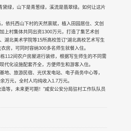
是青黛绿，山下是青葱绿，溪流是翡翠绿。如何让这片
思路，依托西山下村的天然禀赋，植入田园居住、文创
上村集体共同出资1300万元，打造了集艺术创
、湖北美术学院等15所高校签订“湖北高校艺术写生
衣房，可同时容纳300多名师生就餐入住。
栋112间农户房屋进行装修，根据写生师生的不同需
现代化设施配套齐全，方便师生和游客入住。
基地、旅游民宿、光伏发电站、电子商务中心等，
余万元，全村人均纯收入1.7万元。
改造等，未来更可期！”咸安公安分局驻村工作队队员