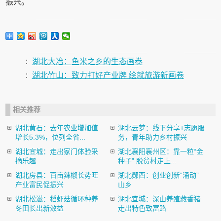
振兴。
:
湖北大冶：鱼米之乡的生态画卷
:
湖北竹山：致力打好产业牌 绘就旅游新画卷
相关推荐
湖北黄石：去年农业增加值
湖北云梦：线下分享+志愿服
增长5.3%，位列全省...
务，青年助力乡村振兴
湖北宜城：走出家门体验采
湖北襄阳襄州区：靠一粒“金
摘乐趣
种子” 脱贫村走上...
湖北房县：百亩辣椒长势旺
湖北郧西：创业创新“涌动”
产业富民促振兴
山乡
湖北松滋：稻虾菇循环种养
湖北宜城：深山养殖藏香猪
冬田长出新效益
走出特色致富路