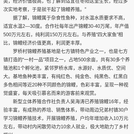
类，经济价值极高，也了解到适宜在枣阳这里生长，经过多
次实地考察，于是就干起了锦鲤养殖。”
据了解，锦鲤属于杂食性鱼种，对水温水质要求不高，
适宜水温2—30度。合作社每年出产锦鲤30-40万尾，年产值
500万元左右，纯利润150万元左右。与养殖“四大家鱼”相
比，锦鲤经济价值更高，利润更丰厚。
罗桥村锦鲤养殖基地是七方镇特色产业之一，也是七方
镇打造的“一村一品”项目之一，占地500余亩，共有30多个养
殖池和1个孵化池，紧邻罗桥水库，水源好、水质优、空间
大。基地鱼种类丰富，有纯红色、纯金色、纯黑色、红黑白
多色相间等近20种不同颜色的锦鲤，色彩丰富，呈现一种视
觉盛宴，每天吸引慕名而来的游客前来观赏。
新型立体养殖合作社负责人吴海涛已养殖锦鲤16年，经
验丰富，有成熟的养培、销售体系，带动周边兄弟村镇30户
学习锦鲤养殖技术，开展锦鲤养殖，户均年增加收入10万元
左右，带动村内闲散劳动力10余人就业，极大地助力了乡村