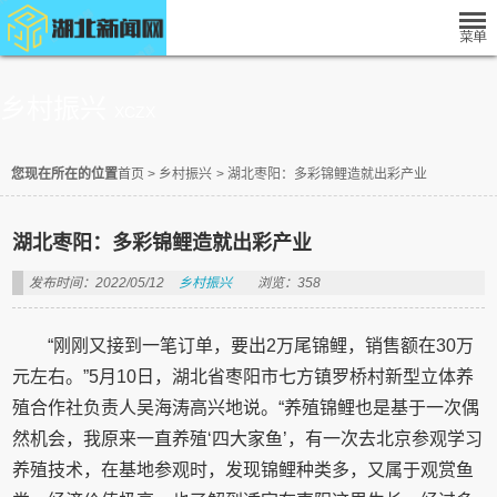
乡村振兴
XCZX
您现在所在的位置
首页
>
乡村振兴
>
湖北枣阳：多彩锦鲤造就出彩产业
湖北枣阳：多彩锦鲤造就出彩产业
发布时间：2022/05/12
乡村振兴
浏览：358
“刚刚又接到一笔订单，要出2万尾锦鲤，销售额在30万
元左右。”5月10日，湖北省枣阳市七方镇罗桥村新型立体养
殖合作社负责人吴海涛高兴地说。“养殖锦鲤也是基于一次偶
然机会，我原来一直养殖‘四大家鱼’，有一次去北京参观学习
养殖技术，在基地参观时，发现锦鲤种类多，又属于观赏鱼