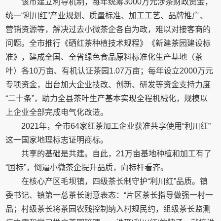
该市建立利导机制，每年统筹3000万元涉茶财政资金，
统一“利川红”产业规划、质量标准、加工工艺、品牌推广、
营销资源等，解决过去小微茶企各自为政，难以对接客商的
问题。全市推行《硒红茶种植技术规程》《新建茶园建设标
准》，建成全国、全省绿色食品原料标准化生产基地（茶
叶）各10万亩、有机认证茶园1.07万亩；每年设立2000万元
专项资金，出台加大企业技改、创新、研发等资金支持力度
“二十条”，助力全县茶叶生产基本实现全程机械化，规模以
上企业全部完成电气化改造。
2021年，全市64家红茶加工企业获准共享使用“利川红”
这一国家地理标志证明商标。
共享的基础是共建。自此，21万亩基地种植和加工有了
“国标”，倒逼小微茶企提升品质，向标杆看齐。
在核心产区毛坝镇，四级茶长制守护“利川红”品质。镇
委书记、镇第一总茶长谢意表态：“片区茶长指导做强一村一
品；村级茶长将茶园农残控制纳入村规民约，组级茶长监测