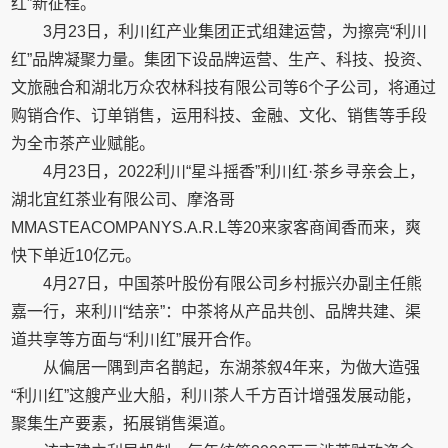
红”新征程。
3月23日，利川红产业集团正式组建运营，为擦亮“利川
红”品牌凝聚力量。集团下设品牌运营、生产、科技、投资、
文旅融合和湖北万众农林科技有限公司等6个子公司，将通过
购销合作、订单销售，运用科技、金融、文化、销售等手段
为全市茶产业赋能。
4月23日，2022利川“星斗摇香”利川红·茶乡寻亲会上，
湖北宜红茶业有限公司、摩洛哥
MMASTEACOMPANYS.A.R.L等20来家客商闻香而来，爽
快下单近10亿元。
4月27日，中国茶叶股份有限公司乡村振兴办副主任熊
嘉一行，来利川“结亲”：中茶将从产品共创、品牌共建、渠
道共享等方面与“利川红”展开合作。
从偏居一隅到声名鹊起，东湖茶叙4年来，为做大造强
“利川红”这艘产业大船，利川茶人千方百计增强发展动能，
聚集生产要素，拓展销售渠道。