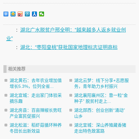
:
湖北广水脱贫户邢全明：“越来越多人返乡就业创
业”
:
湖北：“枣阳皇桃”获批国家地理标志证明商标
相关推荐
湖北黄石：去年农业增加值
湖北云梦：线下分享+志愿服
增长5.3%，位列全省...
务，青年助力乡村振兴
湖北宜城：走出家门体验采
湖北襄阳襄州区：靠一粒“金
摘乐趣
种子” 脱贫村走上...
湖北房县：百亩辣椒长势旺
湖北郧西：创业创新“涌动”
产业富民促振兴
山乡
湖北松滋：稻虾菇循环种养
湖北宜城：深山养殖藏香猪
冬田长出新效益
走出特色致富路