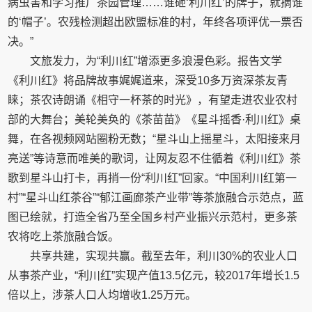
病虫害和学习推广茶园管理……谁砸‘利川红’的牌子，就摘谁
的‘帽子’。农残检测超出欧盟标准的村，年终各项评优一票否
决。”
文旅发力，为“利川红”增添更多浪漫色彩。报告文学
《利川红》将品牌故事娓娓道来，深受10多万资深茶友青
睐；茶农诗朗诵《相守一杯茶的时光》，有望走进农业农村
部的大舞台；美轮美奂的《茶苗苗》《星斗摇香·利川红》桌
舞，在各视频网站圈粉无数；“星斗山上摇星斗，太阳接来月
亮送”等诗意而唯美的歌词，让网友忍不住循着《利川红》茶
歌到星斗山打卡，再捎一份“利川红”回家。“中国利川红第一
村”“星斗山红茶谷”“郁江画廊茶产业带”等茶旅融合示范点，蓝
图已绘就，打造全省乃至全国乡村产业振兴示范村，更多茶
农将吃上茶旅融合饭。
共享共建，实现共赢。截至去年，利川30%的农业人口
从事茶产业，“利川红”实现产值13.5亿元，较2017年增长1.5
倍以上，涉茶人口人均增收1.25万元。