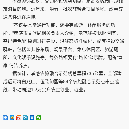
孝感紧邻武汉，交通区位优势明显，是武汉城市圈短线
旅游目的地。近年来，随着一批农旅融合项目落地，改善交
通条件迫在眉睫。
“不仅要具备通行功能，还要有旅游、休闲服务的功
能。”孝感市文旅局相关负责人介绍，示范线按“因地制宜、
突出特色”的原则进行建设，沿线高标准绿化，配套建设交通
驿站，包括公共停车场、观景平台、休息休闲区、旅游厕
所、文化娱乐设施等。每条路都要有“路长”公示牌，配备“管
家”清洁养护。
据统计，孝感农旅融合示范线总里程735公里，全部建
成后可将白兆山、伍欣甸园等84个农旅融合示范点串点成
线，带动周边1.2万余户农民创业、就业。