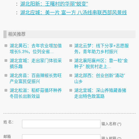
:
湖北阳新：王曙村的华丽“蜕变”
:
湖北应城：美一片 富一方 八汤线串联西部风景线
相关推荐
湖北黄石：去年农业增加值
湖北云梦：线下分享+志愿服
增长5.3%，位列全省...
务，青年助力乡村振兴
湖北宜城：走出家门体验采
湖北襄阳襄州区：靠一粒“金
摘乐趣
种子” 脱贫村走上...
湖北房县：百亩辣椒长势旺
湖北郧西：创业创新“涌动”
产业富民促振兴
山乡
湖北松滋：稻虾菇循环种养
湖北宜城：深山养殖藏香猪
冬田长出新效益
走出特色致富路
姓 名：
输入名称 (*)
邮箱
输入邮箱 (*)