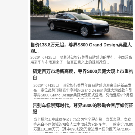
售价138.8万元起，尊界S800 Grand Design典藏大
观...
2026年6月25日，随着鸿蒙智行尊界品牌盛典的举行，中国超高
端豪华车市场迎来了一位真正意义上的规则改变...
锚定百万市场新高度，尊界S800典藏大观上市重构
自...
2026年6月25日，鸿蒙智行尊界年度品牌盛典迎来重磅新品发
布，定位品牌顶级豪华序列的Grand Design典藏大观首款车型
尊界S800 Grand Design典藏大观正式登场。凭借连续9个月稳
坐百万豪华轿车销量榜首、上市13个月累...
告别车标崇拜时代，尊界S800的移动会客厅如何征
服...
当卡塔尔王室成员在公开场合为它全程点赞，当张泉灵、窦骁
等来自不同领域的知名人士主动成为它的车主，一款定价70.80
万至101.80万元（其中896线激光雷达版本售价区间为72.80-
101.80万元）的中国超豪华旗舰轿车——...