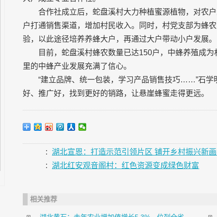
合作社成立后，蛇盘溪村大力种植蜜源植物，对农户
户打通销售渠道，增加村民收入。同时，村党支部为蜂农
验，以此途径培养养蜂大户，再通过大户带动小户发展。
目前，蛇盘溪村蜂农数量已达150户，中蜂养殖成
里的中蜂产业发展充满了信心。
“建立品牌、统一包装，学习产品销售技巧……”石
好、推广好，找到更好的销路，让悬崖蜂蜜走得更远。
:
湖北宣恩：打造示范引领片区 铺开乡村振兴新画
:
湖北红安观音阁村：红色资源变成绿色财富
相关推荐