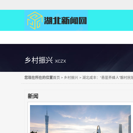
精彩直达
乡村振兴
XCZX
您现在所在的位置
首页
>
乡村振兴
>
湖北咸丰：“悬崖养蜂人”酿村民
新闻