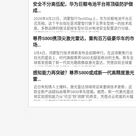
安全不分高低配，华为巨鲸电池平台将顶级防护做
成...
2026年4月22日，鸿蒙智行TechDay上，华为巨鲸电池平台正
式亮相。这个平台现在是鸿蒙智行旗下五界车型统一的技术底
座。多数品牌的做法是按车型价位对电池安全配置进行分级，
鸿蒙智行的选择是从入门到旗舰全系标配...
尊界S800携顶尖激光雷达，重构百万级豪华车的市
场...
3月4日，鸿蒙智行技术焕新发布会如期举行。在这场聚焦行业
目光的盛会上，时代旗舰尊界S800无疑是绝对的主角。新车全
球首发搭载了新一代双光路图像级激光雷达，凭借目前全球量
产线数最高的顶尖硬件，再次刷新了百...
感知能力再突破？尊界S800或成新一代高精度激光
雷...
近日有知情人士爆料，激光雷达领域将迎来重磅技术更新，这
款全新产品疑似由尊界S800率先搭载。据悉，新一代激光雷达
将实现感知能力从“可见”到“洞察”的质变，凭借点云密度的大幅
跃升，让车辆对周边环境的认知从粗...