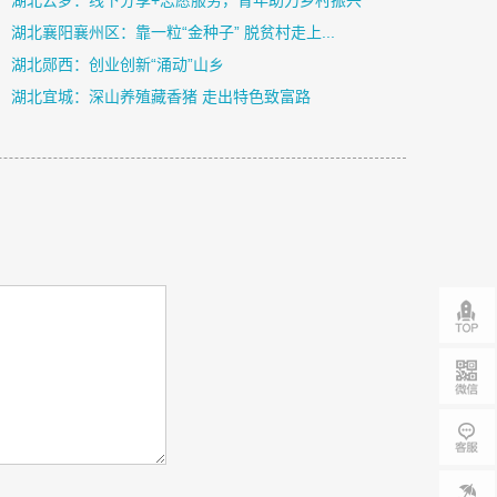
湖北云梦：线下分享+志愿服务，青年助力乡村振兴
湖北襄阳襄州区：靠一粒“金种子” 脱贫村走上...
湖北郧西：创业创新“涌动”山乡
湖北宜城：深山养殖藏香猪 走出特色致富路