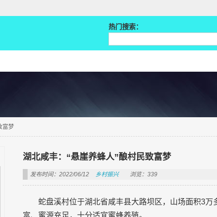
热门搜索：
致富梦
湖北咸丰：“悬崖养蜂人”酿村民致富梦
发布时间：2022/06/12
乡村振兴
浏览：339
蛇盘溪村位于湖北省咸丰县大路坝区，山场面积3万多
富、蜜源充足，十分适宜蜜蜂养殖。