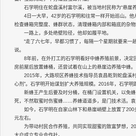
石学明住在蛇盘溪村富尔溪，被当地村民称为“悬崖养
4日一大早，42岁的石学明和往常一样开始巡山。
检查蜂箱完整度、蜂群状态，清理蜂箱内部和箱底的杂物
一路上，多处绝壁险径，他却如履平地。
“走了六七年，早都习惯了，每隔一个星期就要来一
说。
8年前，在外打工的石学明看好中蜂养殖前景，决定
房前屋后放置蜂桶，还尝试着在山上的悬崖边养殖中蜂。
2015年，大路坝区养蜂技术指导员袁昌乾到蛇盘溪
心剂”。石学明开始谋划扩大养殖规模。2016年，石学
新蜂王产生后要及时分桶，在桶门设置机关，以免蜂
死，不然取蜜时伤蜜蜂……养蜂道道多，是门技术活。袁
如今，石学明在自家山林下和悬崖峭壁上放置了200
元左右。
为带动村民合作养殖，共同实现甜蜜的致富梦想，20
大户成立专业合作社。