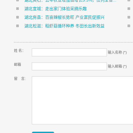
湖北黄石：去年农业增加值增长5.3%，位列全省...
湖北宜城：走出家门体验采摘乐趣
湖北房县：百亩辣椒长势旺 产业富民促振兴
湖北松滋：稻虾菇循环种养 冬田长出新效益
姓 名：
输入名称 (*)
邮箱
输入邮箱 (*)
留 言: