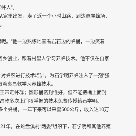
蜂人”。
他从家里出发，走了近一个小时山路，到达悬崖蜂场，
。
趟呢。”他一边熟练地查看岩石边的蜂桶，一边笑着
回乡创业，跟着村里人学习养蜂技术。他不仅在自家
村对蜂农进行技术培训，为石学明养蜂注入了一剂“强
明跟着袁昌乾学习养蜂技术。
王带走蜂群；圆形桶密封性好，但不能把桶上面封
昌乾多次上门将掌握的技术免费传授给石学明。
多个蜂桶，一年下来可以采蜜500公斤，收入达10万
21年，在蛇盘溪村“两委”组织下，石学明和其他养殖