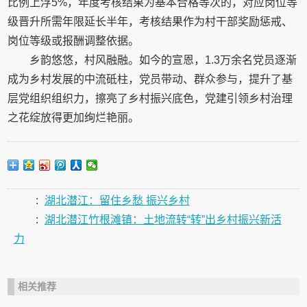
比例上浮5%，年度考核结果为基本合格等次的，对应岗位等
级晋升所需年限延长半年，考核结果作为村干部奖励惩戒、
岗位等级或报酬调整依据。
乡韵悠悠，村风融融。如今的宣恩，1.3万余名党员逐渐
成为乡村发展的中流砥柱，党员带动、群众参与，提升了基
层党组织组织力，擦亮了乡村振兴底色，党建引领乡村治理
之花绽放得更加绚烂艳丽。
:
湖北潜江：留住乡愁 振兴乡村
:
湖北潜江竹根滩镇：土地流转“转”出乡村振兴新活
力
相关推荐