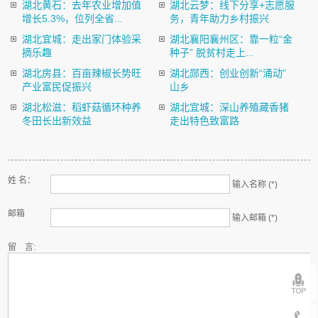
湖北黄石：去年农业增加值
湖北云梦：线下分享+志愿服
增长5.3%，位列全省...
务，青年助力乡村振兴
湖北宜城：走出家门体验采
湖北襄阳襄州区：靠一粒“金
摘乐趣
种子” 脱贫村走上...
湖北房县：百亩辣椒长势旺
湖北郧西：创业创新“涌动”
产业富民促振兴
山乡
湖北松滋：稻虾菇循环种养
湖北宜城：深山养殖藏香猪
冬田长出新效益
走出特色致富路
姓 名：
输入名称 (*)
邮箱
输入邮箱 (*)
留 言: