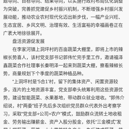
题导向、目标导向、结果导向，以实施行政村布局优化调整
为突破，完善抓党建促乡村振兴机制，不断增强乡村振兴发
展动能，推动农业农村现代化迈出新步伐，一幅产业兴旺、
生态宜居、乡风文明、治理有效、生活富裕的幸福画卷正在
广袤大地徐徐展开。
盘活资源促发展
在李家河镇上洞坪村的百亩蔬菜大棚里，即将上市的辣
椒长势喜人，该村党支部书记郭伟忙完手里工作，邀请福泽
鑫蔬菜合作社理事长秦明泽一起来到蔬菜大棚，察看辣椒长
势，商量规划下个季度的蔬菜种植品种。
“上洞坪村是‘5合1’村，留下的集体资产、闲置资源较
多，连片的土地资源丰富，党支部牵头统筹利用这些资源优
势，建设智能蔬菜、水果基地，带动群众就业增收。”郭伟介
绍说，村“两委”班子先后多次组织党员群众代表外出考察学
习，采取“党支部+公司+农户”模式，鼓励群众流转土地收租
金、劳务输出赚薪金、资产入股分股金，依托“三金模式”发