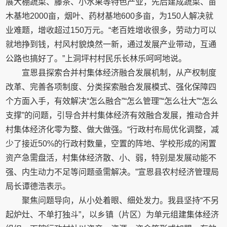
展大棚蔬菜、藤茶、小水果等特色产业，先后建成蔬菜、苗
木基地2000亩，烟叶、药材基地600多亩，为150人解决就
业难题，增收超过150万元。“老百姓增收很多，劳动力可以
就地挣到钱，村风村貌焕然一新，通过发展产业带动，互通
公路也搞好了。”上洞坪村村民乐长林乐呵呵地说。
宣恩县探索合并村集体经济融合发展机制，从产权制度
改革、完善各项制度、分类探索融合发展模式、强化保障四
个方面入手，有效解决“怎么融合”“怎么管理”“怎么壮大”“怎么
支撑”的问题，引导合并村集体经济有效融合发展，推动合并
村集体经济化零为整、做大做强。“行政村布局优化调整，减
少了接近50%的行政村数量，空置的阵地、学校形成的闲置
资产急需盘活，村集体经济散、小、弱，特别是发展动能不
强、内生动力不足等问题亟需解决。”宣恩县农村经济管理局
局长谭德浩表示。
聚焦问题导向，从小处着眼、细处发力。我县坚持“不另
起炉灶、不单打独斗”，以乡镇（片区）为单元组建集体经济