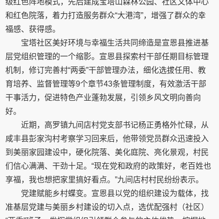
级红色阵地模式，先后建成宝塔山森林公园、社区文体中心
和红色院落，着力打造服务群众“大港湾”，增强了群众的幸
福感、获得感。
宝塔社区美好环境与幸福生活共同缔造是宣恩县推进基
层党组织管理的一个缩影。宣恩县探索村干部任期目标管理
机制，修订完善村“两委”干部管理办法，细化选拔任用、教
育培养、监督管理等9个章节43条管理制度，有效激活干部
干事活力，促进特色产业蓬勃发展，引领乡风文明向善向
好。
近期，高罗镇九间店村党支部书记杨正勇格外忙碌，从
咸丰县彭家沟村考察学习回来后，他带领党员群众迅速投入
到美丽家园建设中，硬化院落、美化庭院、亮化景观，村民
们信心满满、干劲十足。“现在党和政府的政策好，老百姓也
享福，我也想把家里搞好看点。”九间店村村民纷纷表示。
党建赋能乡村蝶变。宣恩县以党的组织建设为载体，找
准基层党建与美丽乡村建设的切入点，选优配强村（社区）