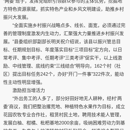
“两委”班子，发挥党组织引领群众参与的主体优势，挖掘地
方特色资源禀赋，抓实特色产业和乡风文明建设，助推乡村
振兴大发展。
“全面实施乡村振兴战略点多、线长、面宽，必须通过完
善的管理制度激发内生动力，汇聚强大力量推进乡村振兴发
展。”县委组织部副部长明关祝介绍说，该县以振兴管总目
标、任期规划目标、年度落实目标“三项目标”定方向，以日
常考评、集中考评、任期考评“三类考评”促实干，以上线激
励、中线管理、底线约束“三线结合”明导向，162个村（社
区）提出目标任务242个，办好“开门一件事”322件次，能动
性主动性明显增强。
激励担当增活力
“外出务工的人多了，部分好田好地无人耕种，经村‘两
委’商议，我们把整治撂荒地、种植特色水果作为目标，成立
花园农牧专业合作社，租赁村民土地，聘用技术能人管理，
发展白柚、柑橘、枇杷基地2000余亩，吸纳困难劳动力到基