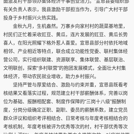
面激发村干部领办集体经济干事创业活力。”宣恩县委组织部
有关负责人表示，我县激励干部担当作为，引导广大村干部
投身于乡村振兴火热实践。
金秋九月，生机盎然。万寨乡向家村村的蔬菜基地里，
村民们正忙着采收豇豆、黄瓜，连片发展的豇豆、黄瓜长势
喜人，在阳光照耀下格外惹人喜爱。宣恩县部分村依托地域
相邻、产业相近等特点，联合成立功能性党委、联村集体经
营公司，实行组织联建、资源联享、集体联营、基层联治、
文明联创，探索“多村联营”的抱团发展模式，全面壮大村集
体经济，带动农民就业增收，助力乡村振兴。
坚持严管与厚爱结合、激励与约束并重，宣恩县既看考
核结果又看落实过程，规范建立村干部薪酬体系，完善以岗
位为基础、报酬相配套、制度作保障的“三岗十八级”报酬制
度，分岗分级确定正职、副职、委员的薪酬系数，建立党员
群众评议和组织考评相结合、日常考核与年度考核相结合的
考核机制，年度考核被评为优秀等次的村，村干部优秀等次