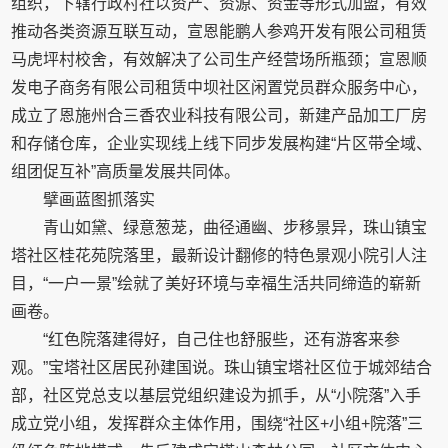
组织，下辖行政村社以资产、资源、资金等形式加盟，有效
推动各类资源互联互动，宣恩能鹏人参鸡开发有限公司租赁
马虎坪村校舍，有效解决了公司生产经营场所瓶颈；宣恩顺
发电子商务有限公司租赁中坝社区闲置党员群众服务中心，
成立了恩施州合三香农业科技有限公司，新建产品加工厂房
和存储仓库，企业实现线上线下同步发展构建“片区带全域、
组团促互补”高质量发展共同体。
擘画蓝图抓落实
青山如黛、绿意葱茏，曲径通幽、步移景异，珠山镇宝
塔社区桂花苑院落里，最新设计翻修的特色景观小院引人注
目，“一户一景”绘就了美好环境与幸福生活共同缔造的崭新
画卷。
“红色院落建得好，自己住也舒服些，还有游客来参
观。”宝塔社区居民孙建国说。珠山镇宝塔社区位于城郊结合
部，社区党总支以基层党组织建设为抓手，从“小院落”入手
成立党小组，发挥群众主体作用，围绕“社区+小组+院落”三