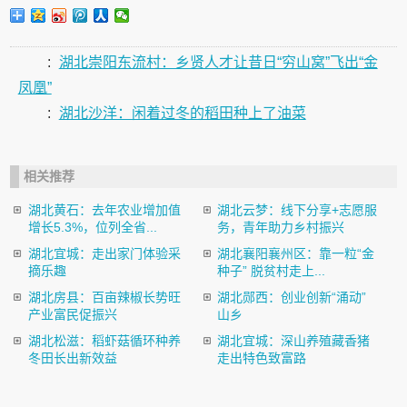
:
湖北崇阳东流村：乡贤人才让昔日“穷山窝”飞出“金
凤凰”
:
湖北沙洋：闲着过冬的稻田种上了油菜
相关推荐
湖北黄石：去年农业增加值
湖北云梦：线下分享+志愿服
增长5.3%，位列全省...
务，青年助力乡村振兴
湖北宜城：走出家门体验采
湖北襄阳襄州区：靠一粒“金
摘乐趣
种子” 脱贫村走上...
湖北房县：百亩辣椒长势旺
湖北郧西：创业创新“涌动”
产业富民促振兴
山乡
湖北松滋：稻虾菇循环种养
湖北宜城：深山养殖藏香猪
冬田长出新效益
走出特色致富路