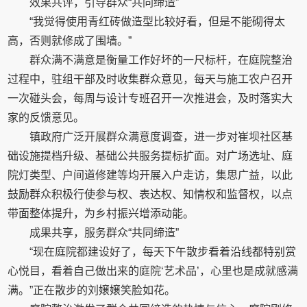
效果共评，引导群众“共同缔造”
“我觉得使用青红砖做造型比较好看，但是不能砌得太
高，否则就修成了围墙。”
群众满不满意是衡量工作好坏的一尺标杆，在庭院整治
过程中，驻组干部及时收集群众意见，每天与施工农户召开
一次碰头会，每周与设计专班召开一次推进会，及时落实大
家的反馈意见。
镇政府广泛开展群众满意度调查，进一步对崔坝社区基
础设施提档升级、基础公共服务提标扩面。对广场选址、庭
院灯类型、户间道修建等均开展入户走访，集思广益，以此
鼓励群众积极行使参与权、表达权、知情权和监督权，以点
带面整体提升，为乡村振兴增添动能。
成果共享，服务群众“共同缔造”
“现在庭院都建设好了，每天下午散步看着沿线都特别赏
心悦目，看着自己做出来的庭院‘艺术品’，心里也是成就感满
满。”正在散步的刘嬢嬢笑脸如花。