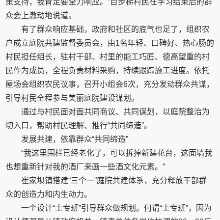
策支持，我肯定要全力响应。”百步梯村民在学习结束后的群
众会上激动地说道。
有了群众响应基础，政府和社区的底气也足了，组织农
户成立庭院共建监督委员会，由1名年轻、口碑好、热心肠的
村民担任组长，驻村干部、村里的能工巧匠、德高望重的村
民作为成员，全程负责材料采购，持续跟踪施工进度。依托
屋场会组织农民议事，召开小组会6次，充分发动群众共谋，
引导村民全程参与美丽庭院建设谋划。
通过与村民面对面共同商议、共同谋划，以庭院整治为
切入口，帮助村民理解、推行“共同缔造”。
发展共建，依靠群众“共同缔造”
“我这里围栏已经老化了，可以拆掉新建花台，这面墙我
也想重新针对我的酒厂来画一些酒文化元素。”
崔家坝镇搭建“三个一”庭院共建体系，充分释放干部群
众的创造力和内生动力。
一个设计“土专班”引导群众做规划。何谓“土专班”，因为