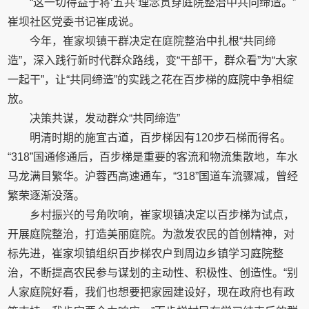
“这一切得益于将‘五共’理念贯穿庭院整治中共同缔造。”
崔坝社区党委书记崔成说。
今年，崔家坝镇干群决定在庭院整治中扎根“共同缔
造”，深入践行新时代群众路线，变“干部干，群众看”为“大家
一起干”，让“共同缔造”的实践之花在百步梯的庭院中争相绽
放。
决策共谋，发动群众“共同缔造”
明清时期的施宜古道，百步梯因有120步石梯而得名。
“318”国通修通后，百步梯是重要的客流和物流集散地，车水
马龙满目繁华。沪蓉西高速通车，“318”国道车流骤减，曾经
繁荣逐渐没落。
乡村振兴的号角吹响，崔家坝镇决定以百步梯为试点，
开展庭院整治，打造美丽庭院。为激发农民的首创精神，对
标先进，崔家坝镇组织百步梯农户到周边乡镇学习庭院整
治，不断提高农民参与谋划的主动性、积极性、创造性。“别
人家庭院好看，我们也想要把家园建设好，现在政府也有政