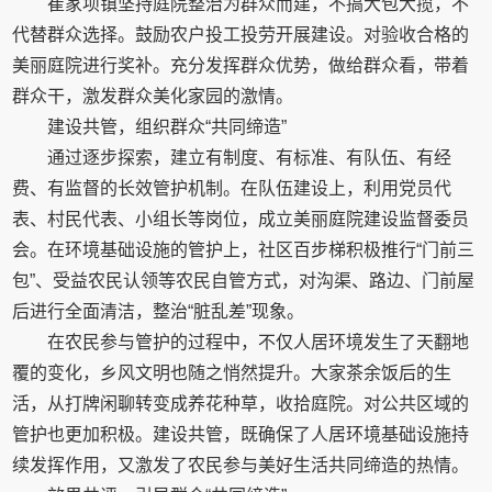
崔家坝镇坚持庭院整治为群众而建，不搞大包大揽，不
代替群众选择。鼓励农户投工投劳开展建设。对验收合格的
美丽庭院进行奖补。充分发挥群众优势，做给群众看，带着
群众干，激发群众美化家园的激情。
建设共管，组织群众“共同缔造”
通过逐步探索，建立有制度、有标准、有队伍、有经
费、有监督的长效管护机制。在队伍建设上，利用党员代
表、村民代表、小组长等岗位，成立美丽庭院建设监督委员
会。在环境基础设施的管护上，社区百步梯积极推行“门前三
包”、受益农民认领等农民自管方式，对沟渠、路边、门前屋
后进行全面清洁，整治“脏乱差”现象。
在农民参与管护的过程中，不仅人居环境发生了天翻地
覆的变化，乡风文明也随之悄然提升。大家茶余饭后的生
活，从打牌闲聊转变成养花种草，收拾庭院。对公共区域的
管护也更加积极。建设共管，既确保了人居环境基础设施持
续发挥作用，又激发了农民参与美好生活共同缔造的热情。