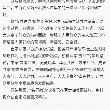
庭院整治激发了群众共同缔造的热情与信心，庭院刚修
建完，老百姓又商量着把人户集中的一块空地让出来修广
场。
将“五共理念”贯彻到美好环境与幸福生活共同缔造活动
的全过程、各领域，不仅改变了干部传统的工作方式，也极
大改变了群众的精神面貌，增强了人民群众的主人翁意识不
断增强人民群众的获得感、幸福感、安全感。
崔家坝镇以百步梯为试点，把美好环境与幸福生活共同
缔造作为助推乡村振兴的新起点，积极探索“五共”的实现路
径，秉承“决策共谋、发展共建、建设共管、效果共评、成果
共享”的发展理念，在短时间内迅速将一个“普通村”打造成人
人参与、人人尽力、人人享有、人人满意的“幸福村”，让群
众更好地享受高质量发展成果。
党建引领，“共同缔造”之花已在百步梯美丽绽放，乡村
振兴在崔家坝镇百尺竿头。