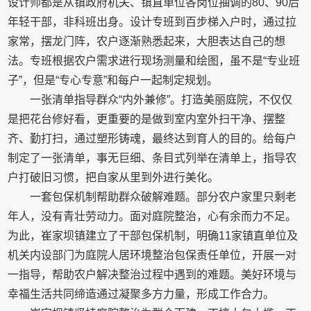
设计师都是从镇政府机关、镇直单位各岗位抽调的80、90后
年轻干部，非科班出身。设计专班到百步梯入户时，通过拉
家常，摆龙门阵，农户逐渐熟悉起来，大胆表达自己的想
法。专班根据农户需求进行现场测量和绘图，虽不是“专业班
子”，但是“专心专意”和每户一起制定规划。
一张清单指导群众“内外兼修”。打造美丽庭院，不仅仅
是把花台修好看，更重要的是做到室内室外扫干净、摆整
齐、勤打扫，通过塑形铸魂，最终达到育人的目的。给每户
制定了一张清单，事无巨细、条目式列举在清单上，指导农
户打破旧习惯，把自家从里到外进行美化。
一套包保机制帮助群众破解难题。部分农户家里只剩老
年人，没有青壮劳动力。面对庭院整治，心有余而力不足。
为此，崔家坝镇建立了干部包保机制，明确11家镇直单位及
机关内设部门为庭院人居环境整治包保责任单位，开展一对
一指导，帮助农户解决整治过程中遇到的难题。美好环境与
幸福生活共同缔造通过凝聚多方力量，形成工作合力。